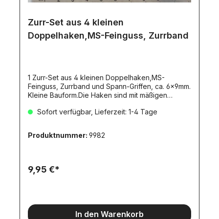
Zurr-Set aus 4 kleinen
Doppelhaken,MS-Feinguss, Zurrband
1 Zurr-Set aus 4 kleinen Doppelhaken,MS-
Feinguss, Zurrband und Spann-Griffen, ca. 6x9mm.
Kleine Bauform.Die Haken sind mit mäßigen
Zugkräften belastbar. Passend zum Tamiya- und
Sofort verfügbar, Lieferzeit: 1-4 Tage
Wedico-Maßstab. Zur Herstellung von
realitätsnahen Verzurrungen.Lieferumfang:4x
kleine Doppelhaken ca.7x6x4mm,Art.9345 fertig
Produktnummer:
9982
verschliffen2 Meter Zurrband, orange, ca.3mm
breit (Artikel 9145/4199)2x Spanngriffe ca.
9x6mmHaken und Spanngriffe sind aus Messing-
Feinguss.
9,95 €*
In den Warenkorb