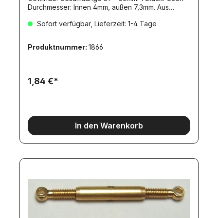
Durchmesser: Innen 4mm, außen 7,3mm. Aus
Messing,glanzvernickelt Dieser Artikel ist wieder
Sofort verfügbar, Lieferzeit: 1-4 Tage
lieferbar.Nachfolgeartikel (leider nicht mit
identischen technischen Daten:)Artikel 11850
Produktnummer:
1866
1,84 €*
In den Warenkorb