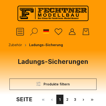
alt springen
German
Zubehör
Ladungs-Sicherung
Ladungs-Sicherungen
Produkte filtern
SEITE
1
2
3