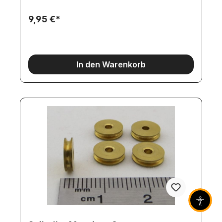
ca. 9x6mmHaken und Spanngriffe sind aus
Messing-Feinguss.
9,95 €*
In den Warenkorb
Barrier