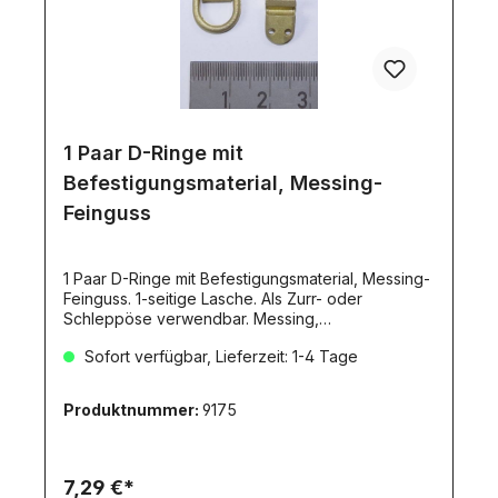
1 Paar D-Ringe mit
Befestigungsmaterial, Messing-
Feinguss
1 Paar D-Ringe mit Befestigungsmaterial, Messing-
Feinguss. 1-seitige Lasche. Als Zurr- oder
Schleppöse verwendbar. Messing,
UNBEHANDELT. Passend zu M1:16 - 1:14.
Sofort verfügbar, Lieferzeit: 1-4 Tage
Lieferumfang:2x D-Ring (aus Messing-Feinguss),
ca. 12x12mm.2x Befestigungslasche (aus Messing-
Feinguss), einseitig. Ca. 8x12mm. 4x Sechskant-
Produktnummer:
9175
Schraube VA M1,6x8mm (3531), 4x Mutter M1,6
(Edelstahl) (2576)Zur diesem Artikel passen die
Haken mit den Artikelnummern:8179, 7239, 8282,
8398.
7,29 €*