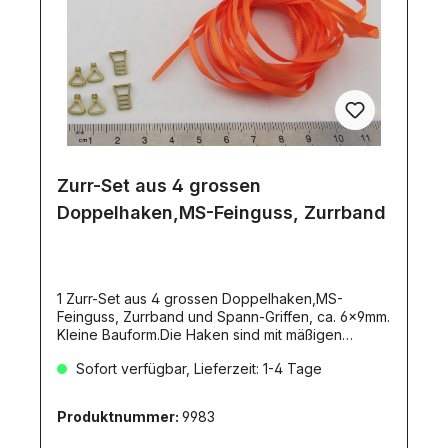
Zurr-Set aus 4 grossen
Doppelhaken,MS-Feinguss, Zurrband
1 Zurr-Set aus 4 grossen Doppelhaken,MS-
Feinguss, Zurrband und Spann-Griffen, ca. 6x9mm.
Kleine Bauform.Die Haken sind mit mäßigen
Zugkräften belastbar. Passend zum Tamiya- und
Sofort verfügbar, Lieferzeit: 1-4 Tage
Wedico-Maßstab. Zur Herstellung von
realitätsnahen Verzurrungen.Lieferumfang:4x
grosse Doppelhaken ca.7x7x5mm,
Produktnummer:
9983
anwendungsfertig verschliffen2 Meter Zurrband,
orange, ca.3mm breit (Artikel 9145)2x Spanngriffe