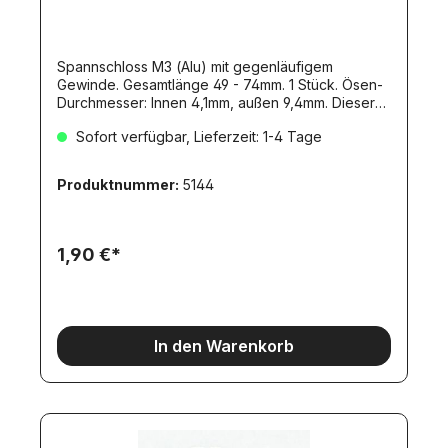
Spannschloss M3 (Alu) mit gegenläufigem
Gewinde. Gesamtlänge 49 - 74mm. 1 Stück. Ösen-
Durchmesser: Innen 4,1mm, außen 9,4mm. Dieser
Artikel ist wieder lieferbar.Nachfolgeartikel (leider
Sofort verfügbar, Lieferzeit: 1-4 Tage
nicht mit identischen technischen Daten:)Artikel
11851
Produktnummer:
5144
1,90 €*
In den Warenkorb