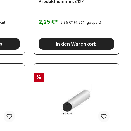
Produktnummer:
6127
Beschreibung:Material ASA, weiß,
ähnlich ABS, jedoch wesentlich
schlagzäher bei hoher Steifigkeit,
hohe Witterungs- und
2,25 €*
art)
2,35 €*
(4.26% gespart)
Alterungsbeständigkeit. Klebbar unter
anderem mit Ruderer530 glasklar
(Artikel 2957), Pattex-transparent,
Bison-Plastikkleber und geeigneten
b
In den Warenkorb
Sekundenklebern.
%