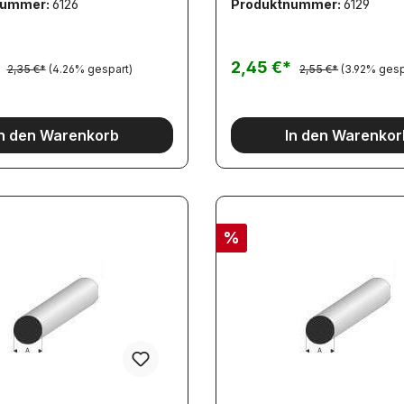
nummer:
6126
Produktnummer:
6129
*
2,45 €*
2,35 €*
(4.26% gespart)
2,55 €*
(3.92% gesp
In den Warenkorb
In den Warenkor
%