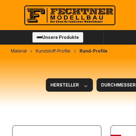
springen
Zur Hauptnavigation springen
Unsere Produkte
Material
Kunststoff-Profile
Rund-Profile
HERSTELLER
DURCHMESSE