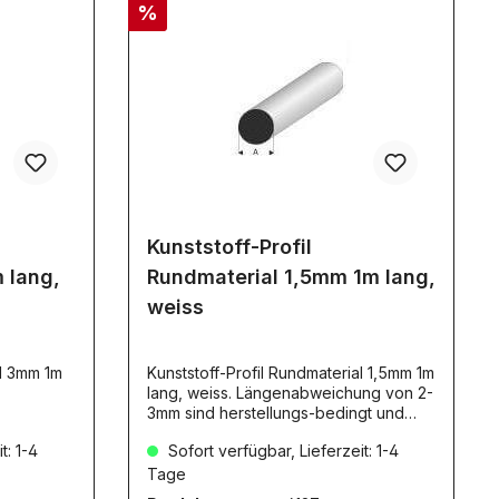
%
Kunststoff-Profil
 lang,
Rundmaterial 1,5mm 1m lang,
weiss
al 3mm 1m
Kunststoff-Profil Rundmaterial 1,5mm 1m
lang, weiss. Längenabweichung von 2-
3mm sind herstellungs-bedingt und
unvermeidbar. Diese Toleranz stellt
t: 1-4
Sofort verfügbar, Lieferzeit: 1-4
KEINEN Mangel dar!Dieser Artikel
erfordert aufgrund seine Länge den
Tage
Versand als DHL-Langpaket!Material-