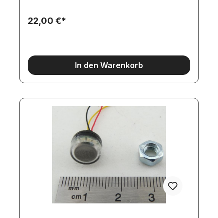
mit 6kant-Kopf M1,6x6mm werden mitgeliefert.Zu
diesem Lampenhalter passen die Rundumleuchten
22,00 €*
mit Stecksockel mit den
Artikelnummern:4948494949564958496249644968
4970
In den Warenkorb