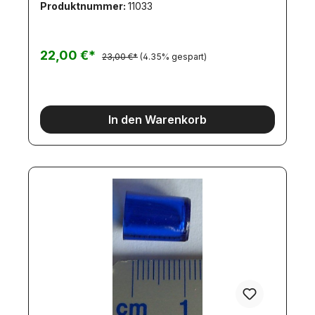
Produktnummer:
11033
Litzen unsichtbar geführt (verlegt) werden
können.Größe Fußteil: ca. 13x7mm2 VA-Schrauben
mit 6kant-Kopf M1,6x6mm werden mitgeliefert.Zu
diesem Lampenhalter passen die Rundumleuchten
22,00 €*
23,00 €*
(4.35% gespart)
mit Stecksockel mit den
Artikelnummern:4948494949564958496249644968
4970109971241310998
In den Warenkorb