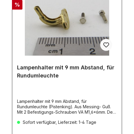
%
Lampenhalter mit 9 mm Abstand, für
Rundumleuchte
Lampenhalter mit 9 mm Abstand, für
Rundumleuchte (Pistenking). Aus Messing- Guß.
Mit 2 Befestigungs-Schrauben VA M1,6x6mm. Der
detailierte Lampenhalter für die Rundum-
Sofort verfügbar, Lieferzeit: 1-4 Tage
Kennleuchte hat 9mm Abstand zum
Befestigungspunkt. Auf der inneren Seite des
Halters befindet sich eine Hohl-Kehle, in der die