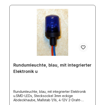
stehen Ihnen 4 getrennt schaltbare Ausgänge zur
Verfügung! Sie können also diese Rundumleuchte
und 3 weitereLichtfunktionen damit ein- und
ausschalten!Eine Alternative wäre der Artikel
8068.Farben der Litzen:rot: PLUSschwarz:
MINUSgelb: Programmierkabel
Rundumleuchte, blau, mit integrierter
Elektronik u
Rundumleuchte, blau, mit integrierter Elektronik
u.SMD-LEDs, Stecksockel 3mm eckige
Abdeckhaube, Maßstab 1/16, 4-12V 2-Draht-
Anschluß, ca. 35mA, 160 U/min. H=14,5mm,