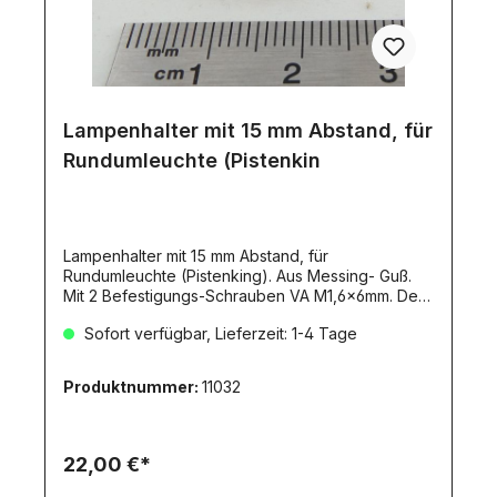
Lampenhalter mit 15 mm Abstand, für
Rundumleuchte (Pistenkin
Lampenhalter mit 15 mm Abstand, für
Rundumleuchte (Pistenking). Aus Messing- Guß.
Mit 2 Befestigungs-Schrauben VA M1,6x6mm. Der
detailierte Lampenhalter für die Rundum-
Sofort verfügbar, Lieferzeit: 1-4 Tage
Kennleuchte hat 15mm Abstand zum
Befestigungspunkt. Auf der inneren Seite des
Halters befindet sich eine Hohl-Kehle, in der die
Produktnummer:
11032
Litzen unsichtbar geführt (verlegt) werden
können.Größe Fußteil: ca. 13x7mm2 VA-Schrauben
mit 6kant-Kopf M1,6x6mm werden mitgeliefert.Zu
diesem Lampenhalter passen die Rundumleuchten
22,00 €*
mit Stecksockel mit den
Artikelnummern:4948494949564958496249644968