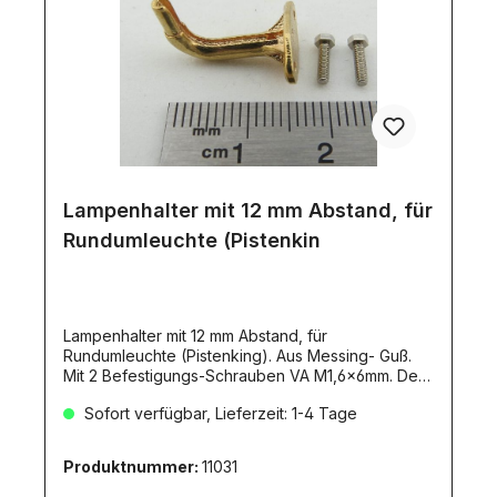
Lampenhalter mit 12 mm Abstand, für
Rundumleuchte (Pistenkin
Lampenhalter mit 12 mm Abstand, für
Rundumleuchte (Pistenking). Aus Messing- Guß.
Mit 2 Befestigungs-Schrauben VA M1,6x6mm. Der
detailierte Lampenhalter für die Rundum-
Sofort verfügbar, Lieferzeit: 1-4 Tage
Kennleuchte hat 12mm Abstand zum
Befestigungspunkt. Auf der inneren Seite des
Halters befindet sich eine Hohl-Kehle, in der die
Produktnummer:
11031
Litzen unsichtbar geführt (verlegt) werden
können.Größe Fußteil: ca. 13x7mm2 VA-Schrauben