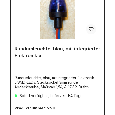
Rundumleuchte, blau, mit integrierter
Elektronik u
Rundumleuchte, blau, mit integrierter Elektronik
u.SMD-LEDs, Stecksockel 3mm runde
Abdeckhaube, Maßstab 1/16, 4-12V 2-Draht-
Anschluß, ca. 35mA, 160 U/min. H=13,5mm,
Sofort verfügbar, Lieferzeit: 1-4 Tage
D=10mm großer Spannungsbereich 4-
12V.Originalgetreue Funktion.Innovative LED-
Technik.Integrierte Elektronik.Zweidraht-
Produktnummer:
4970
Anschluss.Hohe Lebensdauer.Einfache
Montage.Wartungsfrei.Scale-Optik.1 Stück 38,50