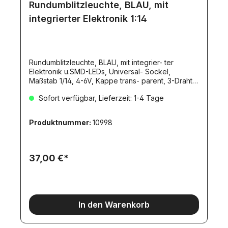
Rundumblitzleuchte, BLAU, mit
integrierter Elektronik 1:14
Rundumblitzleuchte, BLAU, mit integrier- ter
Elektronik u.SMD-LEDs, Universal- Sockel,
Maßstab 1/14, 4-6V, Kappe trans- parent, 3-Draht-
Anschluß, ca. 35-120mA, H=6,2mm, D=10,5mm. Für
Sofort verfügbar, Lieferzeit: 1-4 Tage
M5-Gewinde. Spannungsbereich 4-6V. (4 Zellen
NiMh, BEC-Spannung)Originalgetreue
Funktion.Innovative LED-Technik.Integrierte
Produktnummer:
10998
Elektronik.3-Draht-Anschluss.Hohe
Lebensdauer.Einfache Montage.Aufsteckbar auf
ein 2,5mm-Rohr.Aussendurchmesser des
Sockelteils: 4,2mmWartungsfrei.Scale-
37,00 €*
Optik.Transparente Kappe.3
Drehgeschwindigkeiten und 8 Blitzfolgen
einstellbar.Universal-Sockel (zum Schrauben und
Stecken!)Sie möchten diese Rundumleuchte mit
der Fernsteuerung ein- und ausschalten? Kein
In den Warenkorb
Problem!Wir empfehlen Ihnen dazu einen
einfachen und preisgüstigen Memoryschalter -
den PS4a (Artikel 3022). Mit diesem Schalter