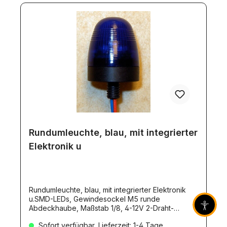
Rundumleuchte, blau, mit integrierter
Elektronik u
Rundumleuchte, blau, mit integrierter Elektronik
u.SMD-LEDs, Gewindesockel M5 runde
Abdeckhaube, Maßstab 1/8, 4-12V 2-Draht-
Barrier
Anschluß, ca. 35mA, 160 U/min. H=21,6mm,
Sofort verfügbar, Lieferzeit: 1-4 Tage
D=17,5mm großer Spannungsbereich 4-