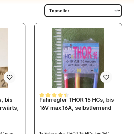
, bis
Fahrregler THOR 15 HCs, bis
Durchschnittliche Bewertung von 4.5 von 5 Ste
rwärts,
16V max.16A, selbstlernend
5V max.
1x Fahrregler THOR 15 HCs, bis 16V