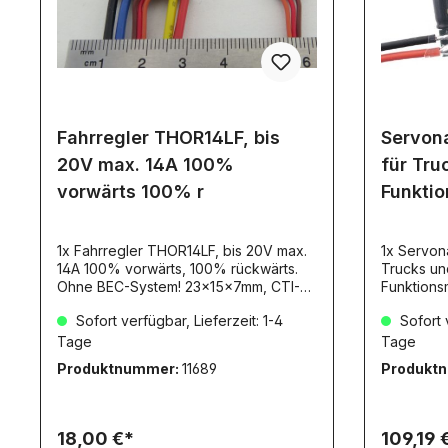
gegeben.A
Abregelun
bemerken 
reduziert
kann.Nich
geeignet!
Fahrregler THOR14LF, bis
Servona
20V max. 14A 100%
für Tru
vorwärts 100% r
Funkti
1x Fahrregler THOR14LF, bis 20V max.
1x Servona
14A 100% vorwärts, 100% rückwärts.
Trucks und
Ohne BEC-System! 23x15x7mm, CTI-
Funktions
Produkt. Dieser Artikel löst den
Fahrtregle
Sofort verfügbar, Lieferzeit: 1-4
Sofort v
bisherigen THOR 14 (6866) ab!Dieser
20A/5min 
Regler verfügt über KEIN BEC-System.
BEC 5V/3A
Tage
Tage
Er eignet sich daher ideal als "Neben"-
700mA für
Produktnummer:
11689
Produkt
Regler für Pumpen oder sonstige
Rückfahrs
Antriebe. Auch für Rampen- und
für Servo
Stützen-Antriebe bestens geeignet.Er
Anleitung
muss vom Empfänger versorgt werden.
Funktions
18,00 €*
109,19 