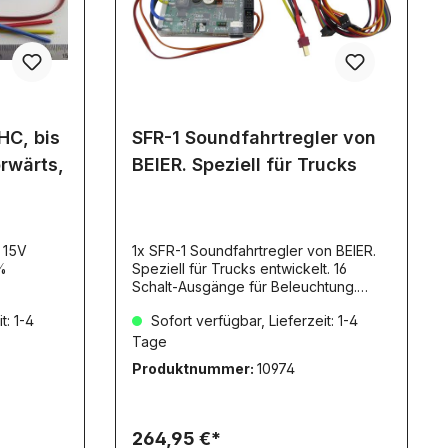
HC, bis
SFR-1 Soundfahrtregler von
rwärts,
BEIER. Speziell für Trucks
 15V
1x SFR-1 Soundfahrtregler von BEIER.
%
Speziell für Trucks entwickelt. 16
Schalt-Ausgänge für Beleuchtung.
Über die Software Sound-Teacher
t: 1-4
Sofort verfügbar, Lieferzeit: 1-4
SFR einstellbar. MIT CD-ROM/DVD o.
USB-Stick Fahrtenregler für
Tage
Gleichspannungs-Bürstenmotor,
Produktnummer:
10974
Soundmodul und Lichtsteuer-Modul in
einem!Auch für Glockenankermotoren
geeignet!Speziell für Trucks
entwickelt. Leistungsstarkes BEC mit
264,95 €*