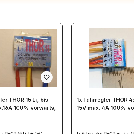
ler THOR 15 Li, bis
1x Fahrregler THOR 4s
x.16A 100% vorwärts,
15V max. 4A 100% vo
er THOR 15 Li, bis 16V
1x Fahrregler THOR 4s, bis 1