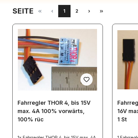
SEITE
1
2
Fahrregler THOR 4, bis 15V
Fahrreg
max. 4A 100% vorwärts,
16V ma
100% rüc
1 St
1x Fahrregler THOR 4, bis 15V max. 4A
1 Fahrregl