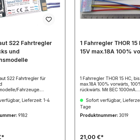
lso eine deutliche
g der Fahrt die jeder
wird und mit dieser
en Fahrt "nach Hause" fahren
t für Brushless-Motoren
ut S22 Fahrtregler
1 Fahrregler THOR 15 
cks und
15V max.18A 100% vo
onsmodelle
ut S22 Fahrtregler für
1 Fahrregler THOR 15 HC, bis
max.18A 100% vorwärts, 100
modelle/Fahrzeuge.
rückwärts. Mit BEC 1000mA.
r für 7,2 bis 12V und
24x20x7mm, CTI-Produkt. Nicht für
erfügbar, Lieferzeit: 1-4
Sofort verfügbar, Lieferzei
bei 16 kHz Taktfrequenz.
Brushless-Motoren geeignet!
. 2 Schaltausgänge je
Tage
 Bremslicht und
nummer:
9182
Produktnummer:
3019
cheinwerfer, Steuerausgang
naut-Soundmodule,incl.
, Maße ca. 70x38x9mm.Für
modell der Baugröße 1:16 bis
€*
21,00 €*