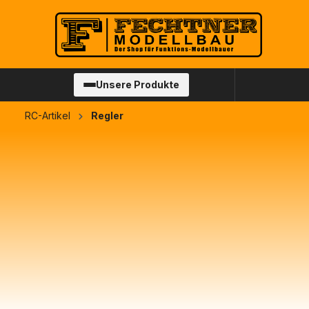
springen
Zur Hauptnavigation springen
Unsere Produkte
RC-Artikel
Regler