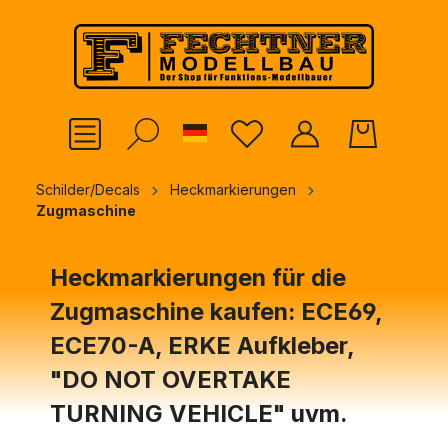
alt springen
German
Schilder/Decals
Heckmarkierungen
Zugmaschine
Heckmarkierungen für die
Zugmaschine kaufen: ECE69,
ECE70-A, ERKE Aufkleber,
"DO NOT OVERTAKE
TURNING VEHICLE" uvm.