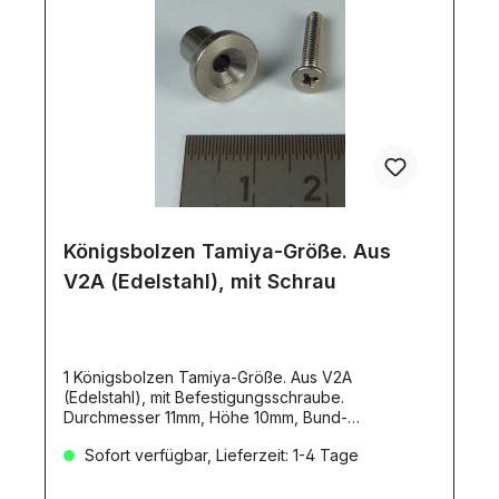
Königsbolzen Tamiya-Größe. Aus
V2A (Edelstahl), mit Schrau
1 Königsbolzen Tamiya-Größe. Aus V2A
(Edelstahl), mit Befestigungsschraube.
Durchmesser 11mm, Höhe 10mm, Bund-
Durchmesser 6,4mm. Mit 1 Senkkopf- schraube
Sofort verfügbar, Lieferzeit: 1-4 Tage
M3x16mm.