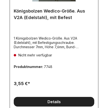
Königsbolzen Wedico-Größe. Aus
V2A (Edelstahl), mit Befest
1 Königsbolzen Wedico-Größe. Aus V2A
(Edelstahl), mit Befestigungsschraube.
Durchmesser 7mm, Höhe 7,6mm, Bund-
Durchmesser 4,8mm. Mit 1 Senkkopf- schraube
Nicht mehr verfügbar
M3x12mm.
Produktnummer:
7748
3,55 €*
Details