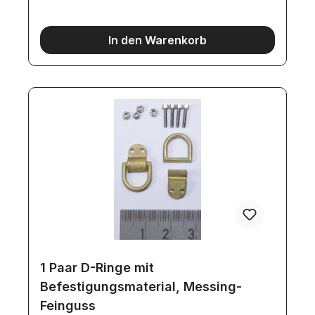
werten die vorbildgetreue Verzurrung von
Ladegütern oder Baustoffen erheblich
auf.Zusätzliche Gurt-Bänder sind unter den
In den Warenkorb
Artikelnummern: 4199, 9145, 4200, 4201, 4202,
4203, 4204, 4205 erhältlich.
1 Paar D-Ringe mit
Befestigungsmaterial, Messing-
Feinguss