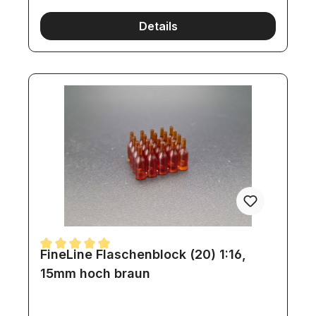
Details
FineLine Flaschenblock (20) 1:16,
Durchschnittliche Bewertung von 5 von 5 Sternen
15mm hoch braun