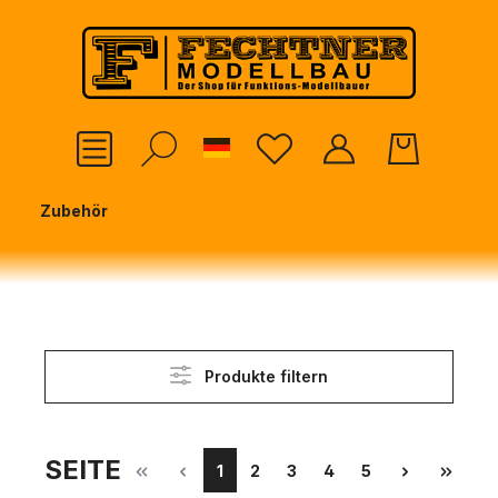
alt springen
German
Zubehör
Produkte filtern
SEITE
1
2
3
4
5