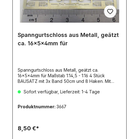
Spanngurtschloss aus Metall, geätzt
ca. 16x5x4mm für
Spanngurtschloss aus Metall, geätzt ca.
16x5x4mm für Maßstab 1:14,5 - 1:16 4 Stück
BAUSATZ mit 3x Band 50cm und 8 Haken. Mit
Bauanleitung. Gurtspanner. Bausatz zum Bau von 4
Sofort verfügbar, Lieferzeit: 1-4 Tage
Gurtspannern (ohne Ratschen-Funktion). Durch
die vorgeätzten Biegelinien ist der Zusammenbau
sehr einfach. Die Teile der Gurtspanner können
Produktnummer:
3667
sowohl verlötet, als auch mit Sekundenkleber
verklebt werden.Die Teile lassen sich aus dem
Ätzrahmen mit einer Schere oder einem
Teppichboden-Messer gut heraustrennen. Durch
8,50 €*
die geringe Materialstärke von 0,2mm geht dies
recht einfach.Die fertig gebauten Gurtspanner