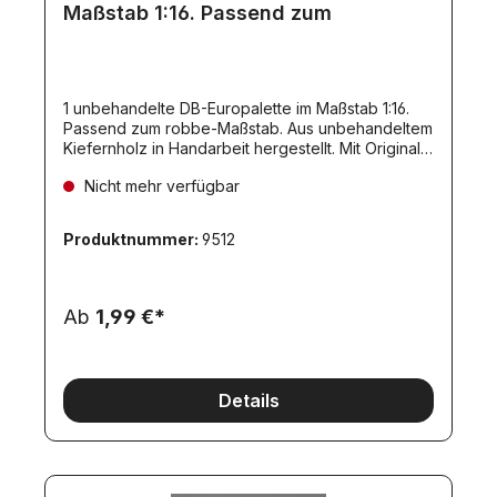
Maßstab 1:16. Passend zum
1 unbehandelte DB-Europalette im Maßstab 1:16.
Passend zum robbe-Maßstab. Aus unbehandeltem
Kiefernholz in Handarbeit hergestellt. Mit Original-
Brennstempeln DB und EURO. 74x50x9,5mm. DB-
Nicht mehr verfügbar
Europalette.Die Palette ist rundum sägerau und
nicht geschliffen - wie im Original!Maße:74 x 50 x
9,5 mmDiesen Artikel haben wir nur in kleinen
Produktnummer:
9512
Mengen am Lager! Die Lieferzeit kann deshalb ca.
3 Wochen betragen!
Ab
1,99 €*
Details