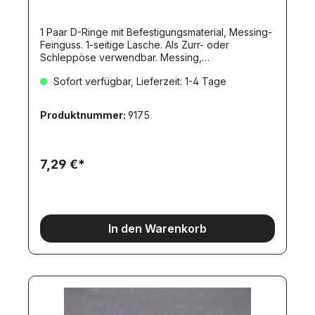
1 Paar D-Ringe mit Befestigungsmaterial, Messing-
Feinguss. 1-seitige Lasche. Als Zurr- oder
Schleppöse verwendbar. Messing,
UNBEHANDELT. Passend zu M1:16 - 1:14.
Sofort verfügbar, Lieferzeit: 1-4 Tage
Lieferumfang:2x D-Ring (aus Messing-Feinguss),
ca. 12x12mm.2x Befestigungslasche (aus Messing-
Feinguss), einseitig. Ca. 8x12mm. 4x Sechskant-
Produktnummer:
9175
Schraube VA M1,6x8mm (3531), 4x Mutter M1,6
(Edelstahl) (2576)Zur diesem Artikel passen die
Haken mit den Artikelnummern:8179, 7239, 8282,
8398.
7,29 €*
In den Warenkorb