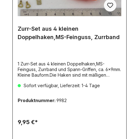
Zurr-Set aus 4 kleinen
Doppelhaken,MS-Feinguss, Zurrband
1 Zurr-Set aus 4 kleinen Doppelhaken,MS-
Feinguss, Zurrband und Spann-Griffen, ca. 6x9mm.
Kleine Bauform.Die Haken sind mit mäßigen
Zugkräften belastbar. Passend zum Tamiya- und
Sofort verfügbar, Lieferzeit: 1-4 Tage
Wedico-Maßstab. Zur Herstellung von
realitätsnahen Verzurrungen.Lieferumfang:4x
kleine Doppelhaken ca.7x6x4mm,Art.9345 fertig
Produktnummer:
9982
verschliffen2 Meter Zurrband, orange, ca.3mm
breit (Artikel 9145/4199)2x Spanngriffe ca.
9x6mmHaken und Spanngriffe sind aus Messing-
Feinguss.
9,95 €*