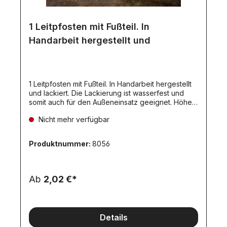
1 Leitpfosten mit Fußteil. In
Handarbeit hergestellt und
1 Leitpfosten mit Fußteil. In Handarbeit hergestellt
und lackiert. Die Lackierung ist wasserfest und
somit auch für den Außeneinsatz geeignet. Höhe:
82mm. Passend zum Wedico- und Tamiya-
Nicht mehr verfügbar
Maßstab.Der Fuß ist mit einer Metallplatte
beschwert und somit standfest.
Sonderausführungen (z.B. mit Steckfuß oder
Produktnummer:
8056
federnder Fuß) sind möglich, haben aber ca. 4-6
Wochen Lieferzeit, die diese Artikel nur bei
Bedarf hergestellt werden.
Ab
2,02 €*
Details