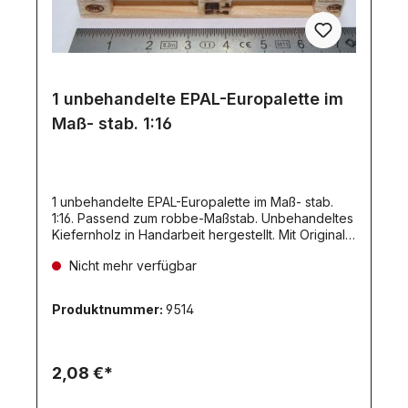
1 unbehandelte EPAL-Europalette im
Maß- stab. 1:16
1 unbehandelte EPAL-Europalette im Maß- stab.
1:16. Passend zum robbe-Maßstab. Unbehandeltes
Kiefernholz in Handarbeit hergestellt. Mit Original-
Brennstempeln EPAL und EURO. 74x50x9,5mm.
Nicht mehr verfügbar
Die Palette ist rundum sägerau und nicht
geschliffen - wie im Original!Maße:74 x 50 x
9,5mmDiesen Artikel haben wir nur in kleinen
Produktnummer:
9514
Mengen am Lager! Die Lieferzeit kann deshalb ca.
1 Woche betragen!
2,08 €*