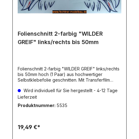
Folienschnitt 2-farbig "WILDER
GREIF" links/rechts bis 50mm
Folienschnitt 2-farbig "WILDER GREIF" links/rechts
bis 50mm hoch (1 Paar) aus hochwertiger
Selbstklebefolie geschnitten. Mit Transferfilm
versehen. Die Folienfarbe ist natürlich
Wird individuell für Sie hergestellt - 4-12 Tage
wählbar!Bitte die gewünschten Farben
angeben!Die Folienfarbe(n) können Sie aus
Lieferzeit
unserer Farbpalette wählen.Falls als ZWEITE
Produktnummer:
5535
Farbe (Auge, Zuge) keine Angabe gemacht wird,
liefern wir diese Anteile in rot! Dieser Artikel wird
individuell für Sie hergestellt. Dadurch ergibt sich
eine Lieferverzögerung, wie beim Artikel
19,49 €*
angegeben. Individuelle hergestellte Artikel
werden erst NACH dem Zahlungseingang