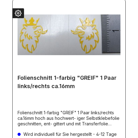
Folienschnitt 1-farbig "GREIF" 1 Paar
links/rechts ca.16mm
Folienschnitt 1-farbig "GREIF" 1 Paar links/rechts
ca.16mm hoch aus hochwert- iger Selbstklebefolie
geschnitten, ent- gittert und mit Transferfolie
versehen. Das Foto zeigt die Folienfarbe 021
Wird individuell für Sie hergestellt - 4-12 Tage
(gelb).Die Folienfarbe ist natürlich frei