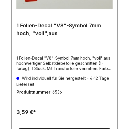
1 Folien-Decal "V8"-Symbol 7mm
hoch, "voll",aus
1 Folien-Decal "V8"-Symbol 7mm hoch, "voll",aus
hochwertiger Selbstklebefolie geschnitten (1-
farbig), 1 Stück. Mit Transferfolie versehen. Farbe
wählbar! Ausführung: ausgefüllt (Vollfläche)Die
Wird individuell für Sie hergestellt - 4-12 Tage
Folienfarbe(n) können Sie aus unserer
Farbpalette wählen.Farbkarte Dieser Artikel wird
Lieferzeit
individuell für Sie hergestellt. Dadurch ergibt sich
Produktnummer:
6536
eine Lieferverzögerung, wie beim Artikel
angegeben. Individuelle hergestellte Artikel
werden erst NACH dem Zahlungseingang
angefertigt.
3,59 €*