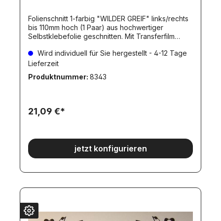
Folienschnitt 1-farbig "WILDER GREIF" links/rechts
bis 110mm hoch (1 Paar) aus hochwertiger
Selbstklebefolie geschnitten. Mit Transferfilm
versehen. Die Folienfarbe ist natürlich wählbar!Die
Wird individuell für Sie hergestellt - 4-12 Tage
gewünschte Farbe bitte angeben!Die
Folienfarbe(n) können Sie aus unserer
Lieferzeit
Farbpalette wählen. Dieser Artikel wird individuell
Produktnummer:
8343
für Sie hergestellt. Dadurch ergibt sich eine
Lieferverzögerung, wie beim Artikel angegeben.
Individuelle hergestellte Artikel werden erst NACH
dem Zahlungseingang angefertigt.
21,09 €*
jetzt konfigurieren