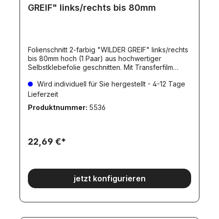
GREIF" links/rechts bis 80mm
Folienschnitt 2-farbig "WILDER GREIF" links/rechts
bis 80mm hoch (1 Paar) aus hochwertiger
Selbstklebefolie geschnitten. Mit Transferfilm
versehen. Die Folienfarben sind natürlich
Wird individuell für Sie hergestellt - 4-12 Tage
wählbar!Die gewünschten Farben bitte
angeben!Die Folienfarbe(n) können Sie aus
Lieferzeit
unserer Farbpalette wählen.Wird zur ZWEITEN
Produktnummer:
5536
Farbe (Auge, Zunge) keine Angabe gemacht,
liefern wirdiese Anteile in rot! Dieser Artikel wird
individuell für Sie hergestellt. Dadurch ergibt sich
eine Lieferverzögerung, wie beim Artikel
22,69 €*
angegeben. Individuelle hergestellte Artikel
werden erst NACH dem Zahlungseingang
angefertigt.
jetzt konfigurieren