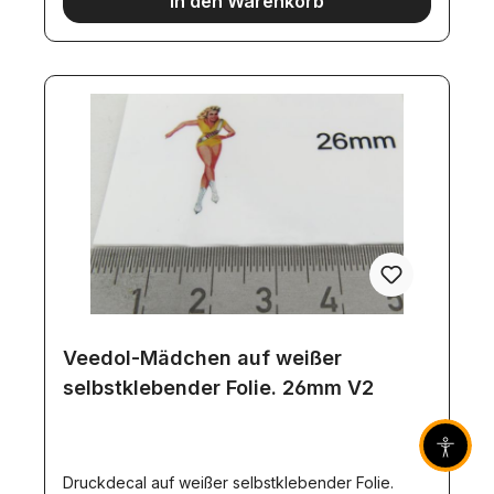
In den Warenkorb
Veedol-Mädchen auf weißer
selbstklebender Folie. 26mm V2
Barrier
Druckdecal auf weißer selbstklebender Folie.