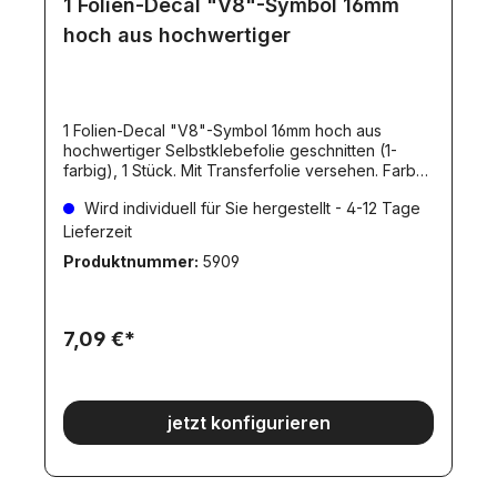
1 Folien-Decal "V8"-Symbol 16mm
hoch aus hochwertiger
1 Folien-Decal "V8"-Symbol 16mm hoch aus
hochwertiger Selbstklebefolie geschnitten (1-
farbig), 1 Stück. Mit Transferfolie versehen. Farbe
wählbar! Ausführung: outline.Die Folienfarbe(n)
Wird individuell für Sie hergestellt - 4-12 Tage
können Sie aus unserer Farbpalette
wählen.Farbkarte Dieser Artikel wird individuell für
Lieferzeit
Sie hergestellt. Dadurch ergibt sich eine
Produktnummer:
5909
Lieferverzögerung, wie beim Artikel angegeben.
Individuelle hergestellte Artikel werden erst NACH
dem Zahlungseingang angefertigt.
7,09 €*
jetzt konfigurieren