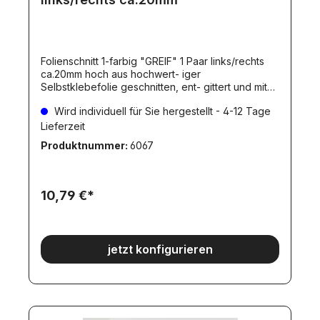
Folienschnitt 1-farbig "GREIF" 1 Paar links/rechts
ca.20mm hoch aus hochwert- iger
Selbstklebefolie geschnitten, ent- gittert und mit
Transferfolie versehen. Das Foto zeigt die
Wird individuell für Sie hergestellt - 4-12 Tage
Folienfarbe 021 (gelb).Die Folienfarbe ist natürlich
frei wählbar.Bitte die gewünschte Farbe bei der
Lieferzeit
Bestellung angeben.Die Folienfarbe(n) können
Produktnummer:
6067
Sie aus unserer Farbpalette wählen. Dieser Artikel
wird individuell für Sie hergestellt. Dadurch ergibt
sich eine Lieferverzögerung, wie beim Artikel
angegeben. Individuelle hergestellte Artikel
10,79 €*
werden erst NACH dem Zahlungseingang
angefertigt.
jetzt konfigurieren