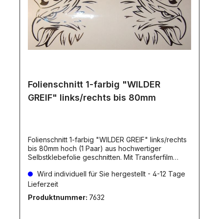
Folienschnitt 1-farbig "WILDER
GREIF" links/rechts bis 80mm
Folienschnitt 1-farbig "WILDER GREIF" links/rechts
bis 80mm hoch (1 Paar) aus hochwertiger
Selbstklebefolie geschnitten. Mit Transferfilm
versehen. Die Folienfarbe ist natürlich wählbar!Die
Wird individuell für Sie hergestellt - 4-12 Tage
gewünschte Farbe bitte angeben!Die
Folienfarbe(n) können Sie aus unserer
Lieferzeit
Farbpalette wählen. Dieser Artikel wird individuell
Produktnummer:
7632
für Sie hergestellt. Dadurch ergibt sich eine
Lieferverzögerung, wie beim Artikel angegeben.
Individuelle hergestellte Artikel werden erst NACH