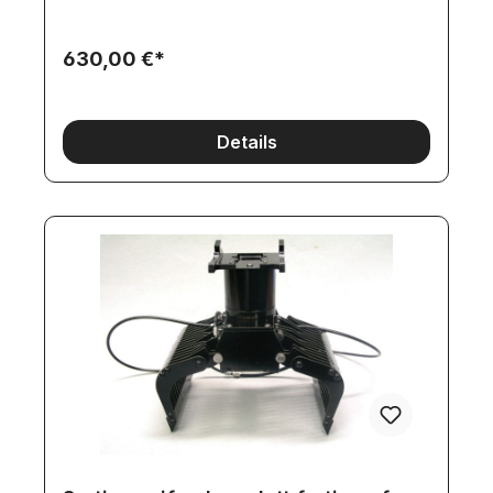
225mmHöhe: 110mm (Gesamthöhe, mit
Aufnahme)Schwenkbereich: ca. +/-
50°Lieferumfang:Grabenraumlöffel, fertig
630,00 €*
aufgebaut, pulverbeschichtet, verschlaucht und
getestet.2 SchnellkupplungssteckerSchaufel-
Aufnahmeblech für Schnellwechselsystem Nicht
mehr lieferbar.
Details