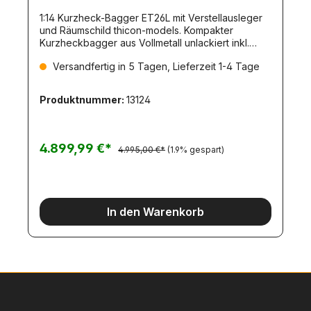
1:14 Kurzheck-Bagger ET26L mit Verstellausleger
und Räumschild thicon-models. Kompakter
Kurzheckbagger aus Vollmetall unlackiert inkl.
Hydraulik, Verstellausleger und Räumschild.Der
Versandfertig in 5 Tagen, Lieferzeit 1-4 Tage
Bausatz wird inkl. Motoren, Hydraulikanlage mit
Brushless-Pumpe und Regler geliefert. Zudem ist
die komplette Beleuchtung inkl. Rundumleuchte
Produktnummer:
13124
und GPS-Antenne inklusive.Maße:Breite:
234mmHöhe: 304mmKettenlaufwerk:
328mmGewicht: ca. 18kgLieferung:Bausatz
unlackiertAntrieb mit Motor und
4.899,99 €*
4.995,00 €*
(1.9% gespart)
ReglerHydraulikpumpe brushless mit
ReglerSteuerventil mit
ServosAnbauteileBauanleitung
Deutsch/English.Zum Betrieb nötig:Hydrauliköl7,4V
AkkuFernsteuerung mit mind. 16 Kanälen
In den Warenkorb