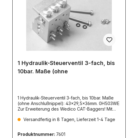
1 Hydraulik-Steuerventil 3-fach, bis
10bar. Maße (ohne
1 Hydraulik-Steuerventil 3-fach, bis 10bar. Maße
(ohne Anschlußnippel): 43x29,5x36mm. 0H503WE
Zur Erweiterung des Wedico CAT-Baggers! Mit
diesem Wegeventil ist eine proportionale
Versandfertig in 8 Tagen, Lieferzeit 1-4 Tage
Steuerung der Hydraulik-Zylinder möglich. Die
Steuerventile sind für die Aufnahme eines
Miniaturservos ausgelegt. Wir empfehlen das
Produktnummer:
7601
Servo mit unserer Artikelnummer 1708.Diese