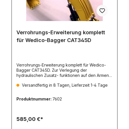
Verrohrungs-Erweiterung komplett
für Wedico-Bagger CAT345D
Verrohrungs-Erweiterung komplett für Wedico-
Bagger CAT345D. Zur Verlegung der
hydraulischen Zusatz- funktionen auf den Armen.
Hinweis:Zur Befestigung der Rohrhalter am Stiel
Versandfertig in 8 Tagen, Lieferzeit 1-4 Tage
müssen vom Kunden Löcher in den vorhandenen
Arm gebohrt und M2-Gewinde geschnitten
werden! Lieferumfang:Rohrhalter für Hauptarm und
Produktnummer:
7602
StielBohrschablone für
Befestigungslöchervorgebogene und
beschichtete Messingrohre mit M3
Anschlussgewinden4x Schnellkupplungen mit
585,00 €*
Absperrventil4x Stecker für
Schnellkupplungen32x Anschlußnippel