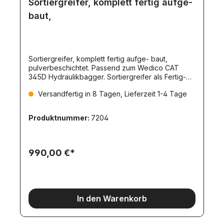
Sortiergreifer, komplett fertig aufge-
baut,
Sortiergreifer, komplett fertig aufge- baut,
pulverbeschichtet. Passend zum Wedico CAT
345D Hydraulikbagger. Sortiergreifer als Fertig-
Gerät. Komplett aufgebaut, pulverbeschichtet,
Versandfertig in 8 Tagen, Lieferzeit 1-4 Tage
verschlaucht, getestet.Mit großem hydraulischem
Drehantrieb.Der Schwenkzylinder hat einen
maximalen Drehwinkel von 270°.Kugelgelagert
Produktnummer:
7204
aufgehängt.2 Hydraulikzylinder mit je 14kg
Druckkraft öffnen und schliessen den Greifer.Die
Beißkraft beträgt ca. 4,5kg bei 14bar
Druck.Lieferumfang:Sortiergreifer, wie oben
990,00 €*
beschrieben.Großer hydraulischer
Drehantrieb.Schaufelaufnahmeblech, für
Schnellwechselsystem.2 Schnellkupplungsstecker.
In den Warenkorb