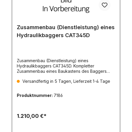
kontaktieren.Lieferung erfolgt per Spedition oder
Abholung in Widdern.
Zusammenbau (Dienstleistung) eines
Hydraulikbaggers CAT345D
Zusammenbau (Dienstleistung) eines
Hydraulikbaggers CAT345D. Kompletter
Zusammenbau eines Baukastens des Baggers
CAT 345D mit allen Original- Teilen und -
Versandfertig in 5 Tagen, Lieferzeit 1-4 Tage
komponenten.
Produktnummer:
7186
1.210,00 €*