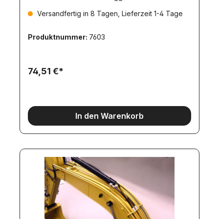
sowohl Pumpenabschaltung als auch das
Versandfertig in 8 Tagen, Lieferzeit 1-4 Tage
integrierte Soundmodul des CAT-Baggers von 3
zusätzlichen Funktionen angesteuert werden.
Durch die automatische Nullpunktserkennung ist
Produktnummer:
7603
ein Einstellen an der Fernsteuerung oder ein
Einlernen nicht notwendig.
74,51 €*
In den Warenkorb