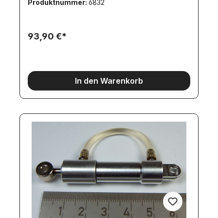
Produktnummer:
6832
76,3NAnschlußgewinde (Nippel):
M3Stangendurchmesser: 6mmAußendurchmesser
Torso: 15,5mmStellring-Außendurchmesser:
8mmLochdurchmesser im Fußteil: 4mmGrundmaß:
93,90 €*
39,5mmBreite des Fußteils: 12mmLochabstand im
Fußteil: 6mmLochdurchmesser im Stellring:
4mmHöhe Stellring und Fußteil: 5mmLänge des
Fußteils: 11,5mmLochabstand zum unteren
Anschluß (Lochmitte): 9,5mmLochabstand zum
In den Warenkorb
oberen Anschluß (Lochmitte): 13mm