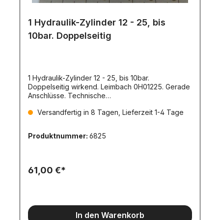
1 Hydraulik-Zylinder 12 - 25, bis
10bar. Doppelseitig
1 Hydraulik-Zylinder 12 - 25, bis 10bar.
Doppelseitig wirkend. Leimbach 0H01225. Gerade
Anschlüsse. Technische
Daten:Kolbendurchmesser:
Versandfertig in 8 Tagen, Lieferzeit 1-4 Tage
12mmAußendurchmesser: 16,5mmLänge
eingefahren: 64,5mm, Mitte Auge zu Mitte
AugeHub: 25mmDruckkraft: 101,7NZugkraft:
Produktnummer:
6825
76,3NAnschlußgewinde (Nippel):
M3Stangendurchmesser: 6mmAußendurchmesser
Torso: 15,5mmStellring-Außendurchmesser:
8mmLochdurchmesser im Fußteil: 4mmGrundmaß:
61,00 €*
39,5mmBreite des Fußteils: 12mmLochabstand im
Fußteil: 6mmLochdurchmesser im Stellring:
4mmHöhe Stellring und Fußteil: 5mmLänge des
Fußteils: 11,5mmLochabstand zum unteren
Anschluß (Lochmitte): 9,5mmLochabstand zum
In den Warenkorb
oberen Anschluß (Lochmitte): 13mm