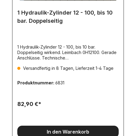
1 Hydraulik-Zylinder 12 - 100, bis 10
bar. Doppelseitig
1 Hydraulik-Zylinder 12 - 100, bis 10 bar.
Doppelseitig wirkend. Leimbach 0H12100. Gerade
Anschlüsse. Technische
Daten:Kolbendurchmesser:
Versandfertig in 8 Tagen, Lieferzeit 1-4 Tage
12mmAußendurchmesser: 16,5mmLänge
eingefahren: 139,5mm, Mitte Auge zu Mitte
AugeHub: 100mmDruckkraft: 101,7NZugkraft:
Produktnummer:
6831
76,3NAnschlußgewinde (Nippel):
M3Stangendurchmesser: 6mmAußendurchmesser
Torso: 15,5mmStellring-Außendurchmesser:
8mmLochdurchmesser im Fußteil: 4mmGrundmaß:
82,90 €*
39,5mmBreite des Fußteils: 12mmLochabstand im
Fußteil: 6mmLochdurchmesser im Stellring:
4mmHöhe Stellring und Fußteil: 5mmLänge des
Fußteils: 11,5mmLochabstand zum unteren
Anschluß (Lochmitte): 9,5mmLochabstand zum
In den Warenkorb
oberen Anschluß (Lochmitte): 13mm