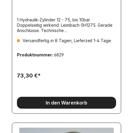
1 Hydraulik-Zylinder 12 - 75, bis 10bar.
Doppelseitig wirkend. Leimbach 0H1275. Gerade
Anschlüsse. Technische
Daten:Kolbendurchmesser:
Versandfertig in 8 Tagen, Lieferzeit 1-4 Tage
12mmAußendurchmesser: 15,5mmLänge
eingefahren: 114,5mm, Mitte Auge zu Mitte
AugeHub: 75mmDruckkraft: 101,7NZugkraft:
Produktnummer:
6829
76,3NAnschlußgewinde (Nippel):
M3Stangendurchmesser: 6mmAußendurchmesser
Torso: 15,5mmStellring-Außendurchmesser:
8mmLochdurchmesser im Fußteil: 4mmGrundmaß:
73,30 €*
39,5mmBreite des Fußteils: 12mmLochabstand im
Fußteil: 6mmLochdurchmesser im Stellring:
4mmHöhe Stellring und Fußteil: 5mmLänge des
Fußteils: 11,5mmLochabstand zum unteren
Anschluß (Lochmitte): 9,5mmLochabstand zum
In den Warenkorb
oberen Anschluß (Lochmitte): 13mm