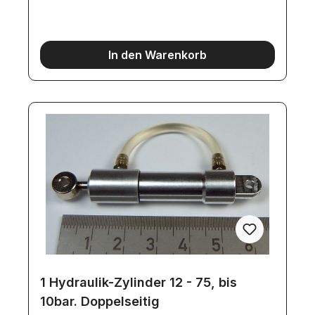
Fußteil: 6mmLochdurchmesser im Stellring:
4mmHöhe Stellring und Fußteil: 5mmLänge des
Fußteils: 11,5mmLochabstand zum unteren
Anschluß (Lochmitte): 9,5mmLochabstand zum
In den Warenkorb
oberen Anschluß (Lochmitte): 13mm
1 Hydraulik-Zylinder 12 - 75, bis
10bar. Doppelseitig