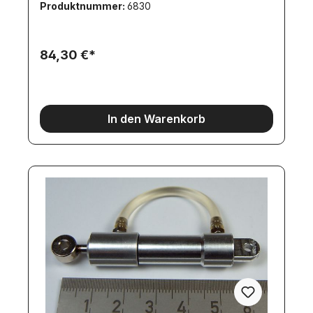
Produktnummer:
6830
76,3NAnschlußgewinde (Nippel):
M3Stangendurchmesser: 6mmAußendurchmesser
Torso: 15,5mmStellring-Außendurchmesser:
8mmLochdurchmesser im Fußteil: 4mmGrundmaß:
84,30 €*
39,5mmBreite des Fußteils: 12mmLochabstand im
Fußteil: 6mmLochdurchmesser im Stellring:
4mmHöhe Stellring und Fußteil: 5mmLänge des
Fußteils: 11,5mmLochabstand zum unteren
Anschluß (Lochmitte): 9,5mmLochabstand zum
In den Warenkorb
oberen Anschluß (Lochmitte): 13mm