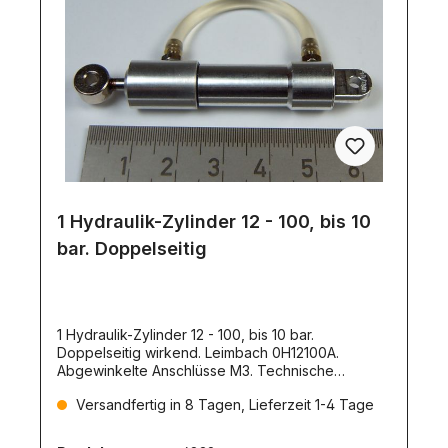
1 Hydraulik-Zylinder 12 - 100, bis 10
bar. Doppelseitig
1 Hydraulik-Zylinder 12 - 100, bis 10 bar.
Doppelseitig wirkend. Leimbach 0H12100A.
Abgewinkelte Anschlüsse M3. Technische
Daten:Kolbendurchmesser:
Versandfertig in 8 Tagen, Lieferzeit 1-4 Tage
12mmAußendurchmesser: 16,5mmLänge
eingefahren: 139,5mm, Mitte Auge zu Mitte
AugeHub: 100mmDruckkraft: 101,7NZugkraft: