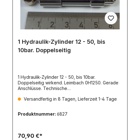
1 Hydraulik-Zylinder 12 - 50, bis
10bar. Doppelseitig
1 Hydraulik-Zylinder 12 - 50, bis 10bar.
Doppelseitig wirkend. Leimbach 0H1250. Gerade
Anschlüsse. Technische
Daten:Kolbendurchmesser:
Versandfertig in 8 Tagen, Lieferzeit 1-4 Tage
12mmAußendurchmesser: 16,5mmLänge
eingefahren: 89,5mm, Mitte Auge zu Mitte
AugeHub: 50mmDruckkraft: 101,7NZugkraft:
Produktnummer:
6827
76,3NAnschlußgewinde (Nippel):
M3Stangendurchmesser: 6mmAußendurchmesser
Torso: 15,5mmStellring-Außendurchmesser:
8mmLochdurchmesser im Fußteil: 4mmGrundmaß:
70,90 €*
39,5mmBreite des Fußteils: 12mmLochabstand im