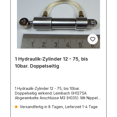
1 Hydraulik-Zylinder 12 - 75, bis
10bar. Doppelseitig
1 Hydraulik-Zylinder 12 - 75, bis 10bar.
Doppelseitig wirkend. Leimbach 0H1275A.
Abgewinkelte Anschlüsse M3 (H035). Mit Nippel
H035. Technische Daten:Kolbendurchmesser:
Versandfertig in 8 Tagen, Lieferzeit 1-4 Tage
12mmAußendurchmesser: 15,5mmLänge
eingefahren: 114,5mm, Mitte Auge zu Mitte
AugeHub: 75mmDruckkraft: 101,7NZugkraft: