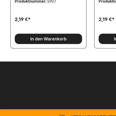
Produktnummer:
5907
Produkt
Auslaufendes Zeichen, da beim EU-
Auslaufendes Zeichen, d
Beitritt Österreichs die 40t-Grenze
Beitritt Ö
übernommen wurde.R: LKW hat eine
übernomme
Routenbewilligung für eine -sonst für
Routenbewi
2,19 €*
2,19 €*
LKW gesperrte- Strecke.E: LKW wurde
LKW gesperrte- Streck
für ein geringeres Höchstgewicht
für ein g
zugelassen.
zugelasse
In den Warenkorb