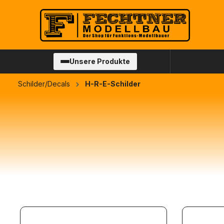
springen
Zur Hauptnavigation springen
Unsere Produkte
Schilder/Decals
H-R-E-Schilder