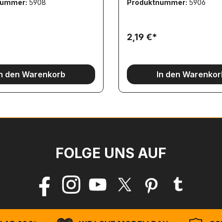
nummer:
5908
Produktnummer:
5906
a beim EU-
Auslaufendes Zeichen, da beim EU-
sterreichs die 40t-Grenze
Beitritt Österreichs die 40t-
n wurde.R: LKW hat eine
übernommen wurde.R: LKW h
lligung für eine -sonst für
Routenbewilligung für eine -s
2,19 €*
e.E: LKW wurde
LKW gesperrte- Strecke.E: LKW wurde
eringeres Höchstgewicht
für ein geringeres Höchstge
n.
zugelassen.
In den Warenkorb
In den Warenkor
FOLGE UNS AUF