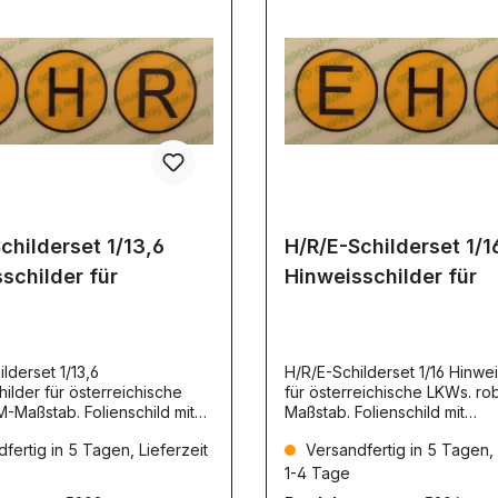
childerset 1/13,6
H/R/E-Schilderset 1/1
schilder für
Hinweisschilder für
lderset 1/13,6
H/R/E-Schilderset 1/16 Hinwei
ilder für österreichische
für österreichische LKWs. ro
b. Folienschild mit
Maßstab. Folienschild mit
enschutz. Selbstklebend.
Oberflächenschutz. Selbstkl
fertig in 5 Tagen, Lieferzeit
Versandfertig in 5 Tagen, 
rz. 3 Schilder.
Gelb/Schwarz. 3 Schilder.
:H: LKW wurde für ein
Bedeutung:H: LKW wurde für
1-4 Tage
s Höchgewicht zugelassen.
geringeres Höchgewicht zug