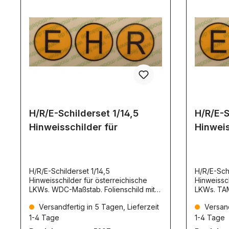
H/R/E-Schilderset 1/14,5
H/R/E-S
Hinweisschilder für
Hinweis
H/R/E-Schilderset 1/14,5
H/R/E-Schi
Hinweisschilder für österreichische
Hinweissch
LKWs. WDC-Maßstab. Folienschild mit
LKWs. TAM-Maßsta
Oberflächenschutz. Selbstklebend.
Oberfläch
Versandfertig in 5 Tagen, Lieferzeit
Versand
Gelb/Schwarz. 3 Schilder.
Gelb/Schwa
Bedeutung:H: LKW wurde für ein
Bedeutung
1-4 Tage
1-4 Tage
geringeres Höchgewicht zugelassen.
geringere