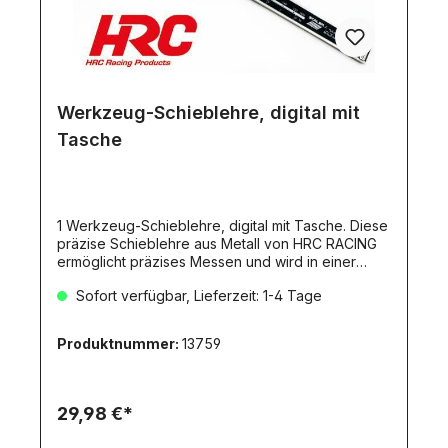
Werkzeug-Schieblehre, digital mit
Tasche
1 Werkzeug-Schieblehre, digital mit Tasche. Diese
präzise Schieblehre aus Metall von HRC RACING
ermöglicht präzises Messen und wird in einer
robusten und praktischen Tasche geliefert. Die
Sofort verfügbar, Lieferzeit: 1-4 Tage
Messungen können auf dem digitalen LCD Display
gelesen werden.Spezifkationen:Gehäuse aus
AluminiumLCD-AnzeigeSpitzwasserfestTasche im
Produktnummer:
13759
HRC RACING DesignBatteriegröße:
LR44.Lieferumfang:1x Tasche1x Schieblehre1x Plus
Kreuzschraubenzieher1x LR44 Batterie
29,98 €*