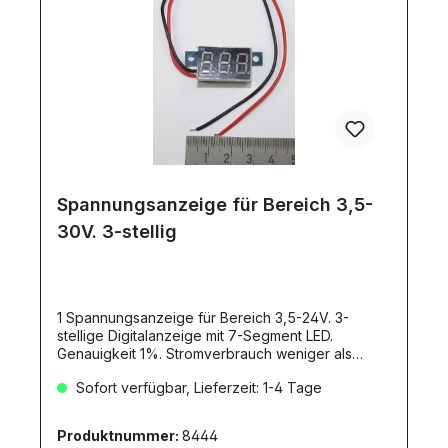
Spannungsanzeige für Bereich 3,5-
30V. 3-stellig
1 Spannungsanzeige für Bereich 3,5-24V. 3-
stellige Digitalanzeige mit 7-Segment LED.
Genauigkeit 1%. Stromverbrauch weniger als
20mA. Leuchtfarbe: gelb. Größe: ca. 35x14x10mm.
Sofort verfügbar, Lieferzeit: 1-4 Tage
Spannungsanzeige für Messbereich 3,5-24V
Gleichspannung.Das Modul zeigt bei angelegter
Spannung, die gemessen werden soll, den
Produktnummer:
8444
vorhandenen Wert an. Anzeige erfolgt sofort