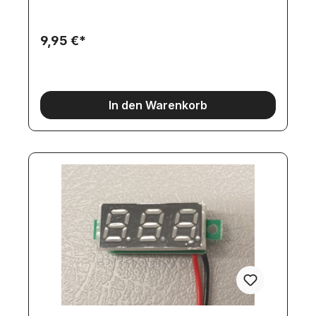
ohne zusätzlich notwendige Beschaltung!rotes
Kabel: Spannungsversorgung PLUSPOL, max
30Vschwarzes Kabel: Spannungsversorgung
9,95 €*
MINUSPOL und Messeingang (MINUS).Modul kann
mit den 2 Befestigungslöchern überall
angeschraubt werden.
In den Warenkorb