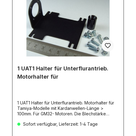
1 UAT1 Halter für Unterflurantrieb.
Motorhalter für
1 UAT1 Halter für Unterflurantrieb. Motorhalter für
Tamiya-Modelle mit Kardanwellen-Länge >
100mm. Für GM32- Motoren. Die Blechstärke
beträgt: 2mm. Aus diesem Halter und einem GM32-
Sofort verfügbar, Lieferzeit: 1-4 Tage
Getriebemotor entsteht ein leiser, Platz sparender
und nahezu spielfreier Unterflurantrieb für
Tamiya-Modelle.Ersetzt das Standard-