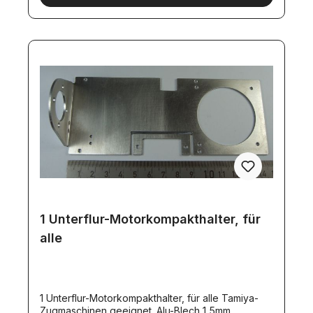
Motor nicht auf der Vorderachse aufliegt.Geeignet
für alle Tamiya-Zugmaschinen mit kurzem
Radstand - der Motor liegt hier etwas tiefer
zwischen den Rahmenlängsträgern. (3-Achser).
Maße:69x62x50mm
1 Unterflur-Motorkompakthalter, für
alle
1 Unterflur-Motorkompakthalter, für alle Tamiya-
Zugmaschinen geeignet. Alu-Blech 1,5mm.