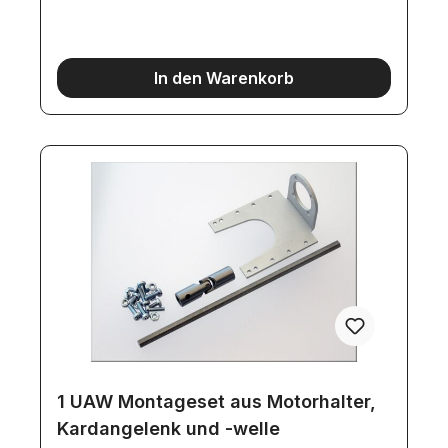
Motorhalter und Kardan-Mitnehmer KUPP6
inklusivePreis ohne GetriebemotorDiese Version
ist für Tamiya-Modelle mit langer Kardanwelle
(>100mm) ausgelegt für Vierachser mit
In den Warenkorb
europäischem Fahrerhaus, die Länge ist
verstellbarMaße: 72 x 62 x 40 mm
1 UAW Montageset aus Motorhalter,
Kardangelenk und -welle