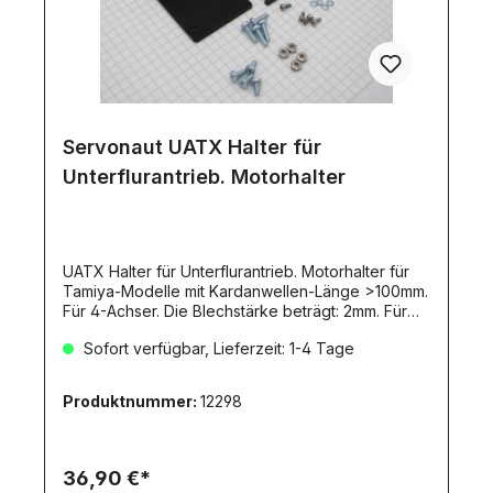
Servonaut UATX Halter für
Unterflurantrieb. Motorhalter
UATX Halter für Unterflurantrieb. Motorhalter für
Tamiya-Modelle mit Kardanwellen-Länge >100mm.
Für 4-Achser. Die Blechstärke beträgt: 2mm. Für
GM32-Motoren. Aus dem UATX und einem GM32
Sofort verfügbar, Lieferzeit: 1-4 Tage
Getriebemotor entsteht ein leiser, platzsparender
und nahezu spielfreier Unterflur-Antrieb für
Tamiya-ModelleErsetzt das Standard-
Produktnummer:
12298
Dreiganggetriebe, sehr einfacher Einbau durch
speziellen Motorhalter und Mitnehmer
KUPP6Fahrgeschwindigkeit mit U390 entspricht
TM72 oder TP2 im 1. GangAusreichend Platz für
36,90 €*
korrekte Anordnung der LenkstangeSet aus