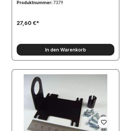
Produktnummer:
7379
Dreiganggetriebe. Sehr einfacher Einbau durch
speziellen Motorhalter und Mitnehmer.Die
Fahrgeschwindigkeit mit den Motoren GM32U360
oder GM32U390 entspricht dem TM72 oder
27,60 €*
TruckPuller2 im 1 Gang.Es entsteht ausreichend
Platz für die korrekte Anordnung der
Spurstange.Set aus Motorhalter und Kardan-
Mitnehmer.Maße:69x62x40mmGeeignet für
Tamiya-Zugmaschinen mit langem Radstand, wie
In den Warenkorb
z.B. 2-Achser mit europäischem Fahrerhaus und
US-Dreiachser mit langer Haube.