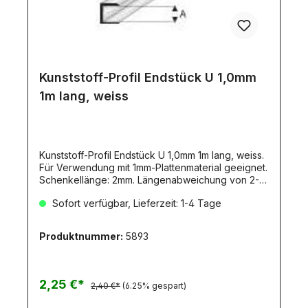
Kunststoff-Profil Endstück U 1,0mm
1m lang, weiss
Kunststoff-Profil Endstück U 1,0mm 1m lang, weiss.
Für Verwendung mit 1mm-Plattenmaterial geeignet.
Schenkellänge: 2mm. Längenabweichung von 2-
3mm sind herstellungs-bedingt und unvermeidbar.
Sofort verfügbar, Lieferzeit: 1-4 Tage
Diese Toleranz stellt KEINEN Mangel dar!Dieser
Artikel erfordert aufgrund seine Länge den
Versand als DHL-Langpaket!Material-
Produktnummer:
5893
Beschreibung:Material ASA, weiß, ähnlich ABS,
jedoch wesentlich schlagzäher bei hoher
Steifigkeit, hohe Witterungs- und
Alterungsbeständigkeit. Klebbar unter anderem mit
2,25 €*
2,40 €*
(6.25% gespart)
Ruderer530 glasklar (Artikel 2957), Pattex-
transparent, Bison-Plastikkleber und geeigneten