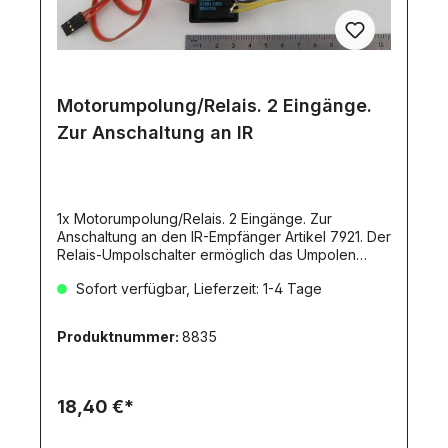
Motorumpolung/Relais. 2 Eingänge.
Zur Anschaltung an IR
1x Motorumpolung/Relais. 2 Eingänge. Zur
Anschaltung an den IR-Empfänger Artikel 7921. Der
Relais-Umpolschalter ermöglich das Umpolen
(vorwärts/rückwärts) von einem angeschlossenen
Sofort verfügbar, Lieferzeit: 1-4 Tage
Motor (z.B. Aufliegerstützen, Auffahrrampen) über
den Infrarot-Empfänger (Artikel 7921).Anschluß
erfolgt am Schaltkanal-Ausgang des IR-
Produktnummer:
8835
Empfängers.
18,40 €*