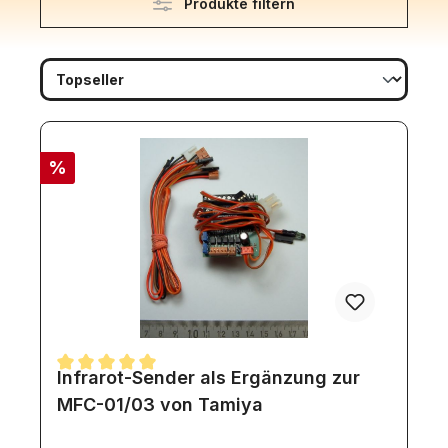
Produkte filtern
%
Infrarot-Sender als Ergänzung zur
Durchschnittliche Bewertung von 5 von 5 Sternen
MFC-01/03 von Tamiya