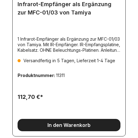
Infrarot-Empfänger als Ergänzung
zur MFC-01/03 von Tamiya
1 Infrarot-Empfänger als Ergänzung zur MFC-01/03
von Tamiya. Mit IR-Empfänger. IR-Empfangsplatine,
Kabelsatz. OHNE Beleuchtungs-Platinen. Anleitung.
IR-Sender Artikel 7920 notwendig. Dieses
Versandfertig in 5 Tagen, Lieferzeit 1-4 Tage
Empfangsmodul ermöglich die KABELLOSE
Übertragung der Lichtfunktionen der MFC-0x vom
Zugfahrzeug an den
Produktnummer:
11311
Auflieger/Anhänger.Übertragbare
Funktionen:Rücklicht mit
KasteneckenbeleuchtungBremslichtBlinker
linksBlinker
112,70 €*
rechtsNebelschlußlichtRückfahrlichtfreie Funktion
1freie Funktion 2freie Funktion 3Motorstützen
aufMotorstützen abAn dieses Empfangsmodul
lassen sich die Rückleuchten-Platinen Artikel
10810 direkt anschliessen! Die Platinen passen zu
In den Warenkorb
den 7-Kammer-Rückleuchten von Carson bzw.
Veroma - Artikelnummer 1905.Passendes und