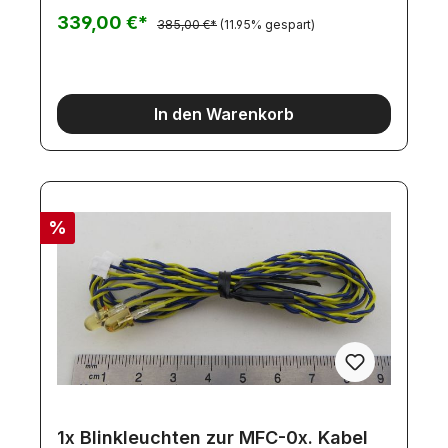
Luftablassen, Abstellen des Motors, Warnung bei
339,00 €*
385,00 €*
(11.95% gespart)
Nachlassen der Akkuleistung.Licht:Positionslicht
(Standlicht), Scheinwerfer, Nebelscheinwerfer,
Dach-Zusatzlampen, Ganganzeige (nur über
Dachlampen), Blinker, Warnblinker, Bremslicht,
Rückfahrscheinwerfer.Zusatzfunktionen:Elektronis
In den Warenkorb
cher Fahrregler mit feinfühliger Regelung und
Bremse, Vibrationsfunktion (Wackeln des
Fahrerhauses), Steuern der
Abstützvorrichtung.Lieferumfang:Lautsprecher,
Resonanzkörper, LEDs, Kabel, Vibrationsmodul,
Zentralsteuereinheit, Anleitung.
%
1x Blinkleuchten zur MFC-0x. Kabel