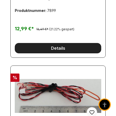
Produktnummer:
7899
12,99 €*
16,49 €*
(21.22% gespart)
Details
%
Barrier