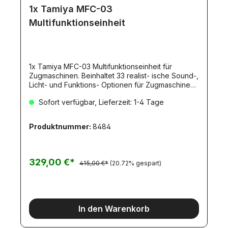
1x Tamiya MFC-03
Multifunktionseinheit
1x Tamiya MFC-03 Multifunktionseinheit für
Zugmaschinen. Beinhaltet 33 realist- ische Sound-,
Licht- und Funktions- Optionen für Zugmaschinen
im Tamiya- Maßstab. (56523) EURO-
Sofort verfügbar, Lieferzeit: 1-4 Tage
Style!Funktionsumfang:Sounds:Akustisches Signal,
Motorstart, Leerlauf, Feststellbremse, Fahren
mit/ohne Auflieger, Ankuppeln, Abkuppeln,
Produktnummer:
8484
Schaltgeräusche, Luftdruckbremse,
Bremsentlüftung, Bremse, Horn (kurz und lang),
Blinker, Warnblinker, Rückwärtsfahren,
Luftablassen, Abstellen des Motors, Warnung bei
329,00 €*
415,00 €*
(20.72% gespart)
Nachlassen der Akkuleistung.Licht:Positionslicht
(Standlicht), Scheinwerfer, Nebelscheinwerfer,
Dach-Zusatzlampen, Ganganzeige (nur über
Dachlampen), Blinker, Warnblinker, Bremslicht,
Rückfahrscheinwerfer.Zusatzfunktionen:Elektronis
In den Warenkorb
cher Fahrregler mit feinfühliger Regelung und
Bremse, Vibrationsfunktion (Wackeln des