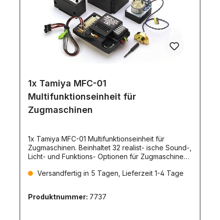
1x Tamiya MFC-01
Multifunktionseinheit für
Zugmaschinen
1x Tamiya MFC-01 Multifunktionseinheit für
Zugmaschinen. Beinhaltet 32 realist- ische Sound-,
Licht- und Funktions- Optionen für Zugmaschinen
im Tamiya- Maßstab. (56511) US-
Versandfertig in 5 Tagen, Lieferzeit 1-4 Tage
Style!Funktionsumfang:Sounds:Akustisches Signal,
Motorstart, Leerlauf, Feststellbremse, Fahren
mit/ohne Auflieger, Ankuppeln, Abkuppeln,
Produktnummer:
7737
Schaltgeräusche, Luftdruckbremse,
Bremsentlüftung, Bremse, Horn (kurz und lang),
Blinker, Warnblinker, Rückwärtsfahren,