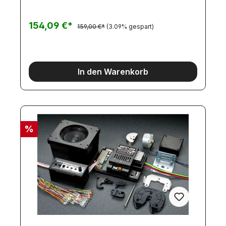
linksBlinker
rechtsNebelschlußlichtRückfahrlichtfreie Funktion
1freie Funktion 2freie Funktion 3Motorstützen
154,09 €*
159,00 €*
(3.09% gespart)
aufMotorstützen abAn dieses Empfangsmodul
lassen sich die Rückleuchten-Platinen die hier
beiliegen direkt anschliessen! Die Platinen passen
zu den 7-Kammer- Rückleuchten von Carson bzw.
Veroma - Artikelnummer 1905.Passendes und
In den Warenkorb
notwendiges IR-Sendemodul: Artikel
7920.Versorgungsspannung: 7,2V (Mini-Tamiya-
Anschluß).Für den Anschluß einzelner LEDs
anstelle der Beleuchtungsplatinen steht der
Adapter Artikel 11177 zur Verfügung.Der identische
Artikel OHNE Beleuchtungs-Platinen steht als
%
Artikel 11311 zur Verfügung.Falls die IR-
Übertragung durch den Königsbolzen realisiert
werden soll, müssen hierzu eigene Lösungen
angewendet werden. Unter den
Artikelnummern:5361 - für Carson-Auflieger5089 -
für Tamiya-Aufliegerstehen Artikel zur Verfügung,
mit deren Hilfe solche Lösungen umgesetzt
werden können.Es gibt einen weiteren Infrarot-
Empfänger (mit eingeschränktem Funktions-
Umfang und OHNE Beleuchtungs-Platinen) als
Artikel 11176.