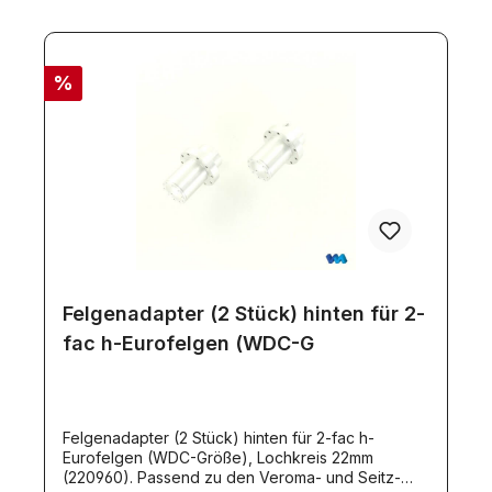
Fahrerhauses), Steuern der
Abstützvorrichtung.Lieferumfang:Lautsprecher,
Resonanzkörper, LEDs, Kabel, Vibrationsmodul,
Zentralsteuereinheit, Anleitung.Sinnvolles
%
Zubehör:Wenn die Lichtfunktionen (oder
zusätzliche Servofunktionen) ohne
Kabelverbindung zum Anhänger/Auflieger
übertragen werden sollen, stehen zahlreiche
Infrarot-Übertragungsmodule zur Verfügung. Hier
eine Auswahl: IR-Sender AIRU von Servonaut:
Artikel 5087IR-Empfänger und Auflieger-Modul
AMO von Servonaut: Artikel 5086 IR-Sender
speziell für MFC-xx: Artikel 7920, 11178IR-
Empfänger zu obigem Sender: Artikel 7921, 11176,
11177
Felgenadapter (2 Stück) hinten für 2-
fac h-Eurofelgen (WDC-G
Felgenadapter (2 Stück) hinten für 2-fac h-
Eurofelgen (WDC-Größe), Lochkreis 22mm
(220960). Passend zu den Veroma- und Seitz-