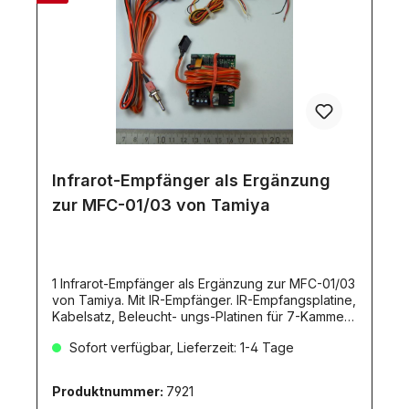
Infrarot-Empfänger als Ergänzung
zur MFC-01/03 von Tamiya
1 Infrarot-Empfänger als Ergänzung zur MFC-01/03
von Tamiya. Mit IR-Empfänger. IR-Empfangsplatine,
Kabelsatz, Beleucht- ungs-Platinen für 7-Kammer-
Rückleuchten, Anleitung. IR-Sender Artikel 7920
Sofort verfügbar, Lieferzeit: 1-4 Tage
notwen dig.Dieses Empfangsmodul ermöglich die
KABELLOSE Übertragung der
Lichtfunktionen.Übertragbare Funktionen:Rücklicht
Produktnummer:
7921
mit KasteneckenbeleuchtungBremslichtBlinker