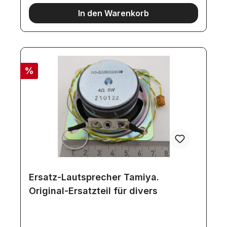
Klemm-Anschluß).Incl. 7x 5mm-LED (1x weiss, 4x
In den Warenkorb
rot, 2x gelb)
%
Ersatz-Lautsprecher Tamiya.
Original-Ersatzteil für divers