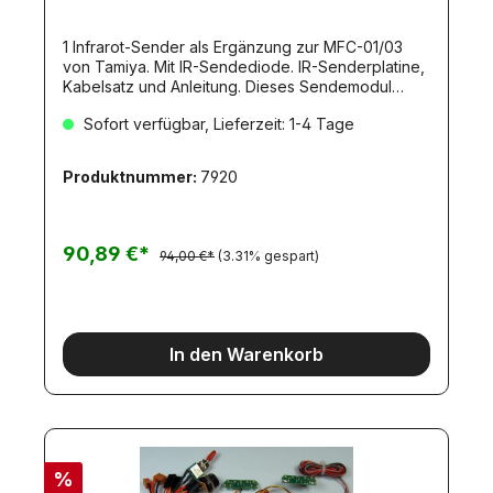
1 Infrarot-Sender als Ergänzung zur MFC-01/03
von Tamiya. Mit IR-Sendediode. IR-Senderplatine,
Kabelsatz und Anleitung. Dieses Sendemodul
ermöglich die KABELLOSE Übertragung der
Sofort verfügbar, Lieferzeit: 1-4 Tage
Lichtfunktionen der MFC-0x vom Zugfahrzeug an
den Auflieger/Anhänger.Übertragbare
Funktionen:Rücklicht mit
Produktnummer:
7920
KasteneckenbeleuchtungBremslichtBlinker
linksBlinker
rechtsNebelschlußlichtRückfahrlichtfreie Funktion
1freie Funktion 2freie Funktion 3Motorstützen
90,89 €*
94,00 €*
(3.31% gespart)
aufMotorstützen abAn dieses Sendemodul lassen
sich die Rückleuchten-Platinen mit der
Artikelnummer 3234 direkt
anschliessen!Passendes IR-Empfangsmodul:
Artikel 7921.Übertragen lassen sich die Funktionen
In den Warenkorb
der MFC-01 und MFC-03.
%