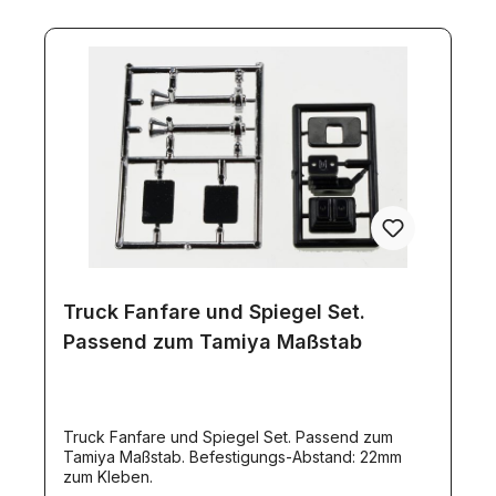
notwendiges IR-Sendemodul: Artikel
7920.Versorgungsspannung: 7,2V (Mini-Tamiya-
Anschluß).Für den Anschluß einzelner LEDs
anstelle der Beleuchtungsplatinen steht der
Adapter Artikel 11177 zur Verfügung.
Truck Fanfare und Spiegel Set.
Passend zum Tamiya Maßstab
Truck Fanfare und Spiegel Set. Passend zum
Tamiya Maßstab. Befestigungs-Abstand: 22mm
zum Kleben.