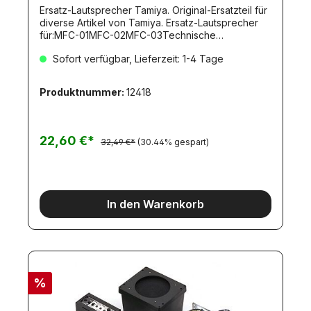
Ersatz-Lautsprecher Tamiya. Original-Ersatzteil für
diverse Artikel von Tamiya. Ersatz-Lautsprecher
für:MFC-01MFC-02MFC-03Technische
Daten:Impedanz: 4 OhmLeistung: 5 WattMaße:
Sofort verfügbar, Lieferzeit: 1-4 Tage
70x70x29mm
Produktnummer:
12418
22,60 €*
32,49 €*
(30.44% gespart)
In den Warenkorb
%