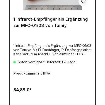
1 Infrarot-Empfänger als Ergänzung
zur MFC-01/03 von Tamiy
1 Infrarot-Empfänger als Ergänzung zur MFC-01/03
von Tamiya. Mit IR-Empfänger, IR-Empfangsplatine,
Kabelsatz. Zum Anschluß von einzelnen LEDs.
Ohne Rück- Fahrlicht-Funktion. Dieses
Sofort verfügbar, Lieferzeit: 1-4 Tage
Empfangsmodul ermöglich die KABELLOSE
Übertragung der Lichtfunktionen der MFC-xx vom
Zugfahrzeug an den
Produktnummer:
11176
Auflieger/Anhänger.Übertragbare
Funktionen:Rücklicht mit
KasteneckenbeleuchtungBremslichtBlinker
linksBlinker rechtsAn dieses Empfangsmodul
84,89 €*
lassen sich einzelne LEDs für die Lichtfunktionen
direkt anschliessen!Passendes und notwendiges
IR-Sendemodul: Artikel
7920.Versorgungsspannung: 4,8V (Schraub-