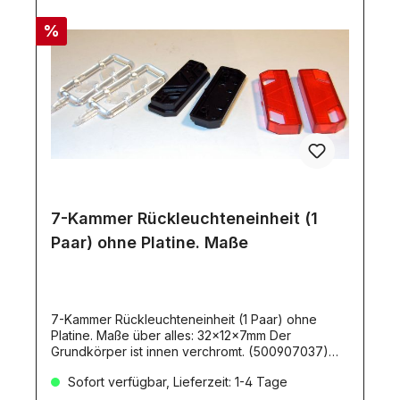
%
7-Kammer Rückleuchteneinheit (1
Paar) ohne Platine. Maße
7-Kammer Rückleuchteneinheit (1 Paar) ohne
Platine. Maße über alles: 32x12x7mm Der
Grundkörper ist innen verchromt. (500907037)
Anleitung kann hier herunter geladen
Sofort verfügbar, Lieferzeit: 1-4 Tage
werden.Passende Beleuchtungs-Platinen in SMD-
Technik finden Sie unter derArtikelnummer 3103