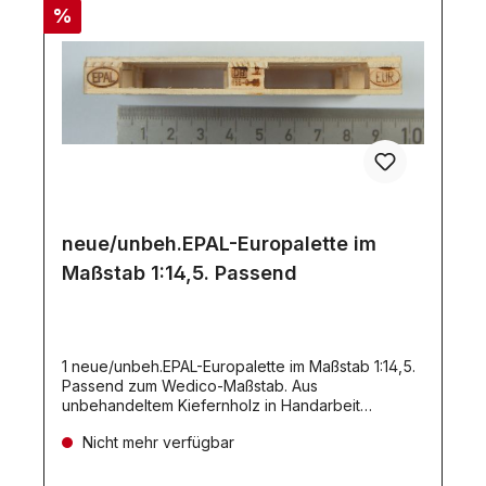
%
neue/unbeh.EPAL-Europalette im
Maßstab 1:14,5. Passend
1 neue/unbeh.EPAL-Europalette im Maßstab 1:14,5.
Passend zum Wedico-Maßstab. Aus
unbehandeltem Kiefernholz in Handarbeit
hergestellt. Mit Original-Brennstempeln EPAL und
Nicht mehr verfügbar
EURO. 83x55x10mm. EPAL-Europalette.Die Palette
ist rundum sägerau und nicht geschliffen - wie im
Original!Maße:83 x 55 x 10 mmDiesen Artikel