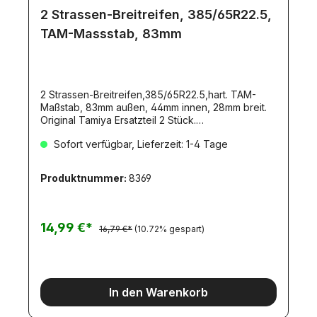
2 Strassen-Breitreifen, 385/65R22.5,
TAM-Massstab, 83mm
2 Strassen-Breitreifen,385/65R22.5,hart. TAM-
Maßstab, 83mm außen, 44mm innen, 28mm breit.
Original Tamiya Ersatzteil 2 Stück.
309808176/300056528. Diese Reifen passen zu
Sofort verfügbar, Lieferzeit: 1-4 Tage
folgenden Tamiya Modellen:-Kühlauflieger-
Containerauflieger-Mercedes-Benz Actros 1851
Gigaspace Passende Felgen: Artikel 2498, 2666,
Produktnummer:
8369
4441, 3566, 5612, 4542, 4548,4543, 7139, 4545,
4541, 4544, 4546, 4547, 2499.
14,99 €*
16,79 €*
(10.72% gespart)
In den Warenkorb