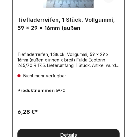
Tiefladerreifen, 1 Stück, Vollgummi,
59 x 29 x 16mm (außen
Tiefladerreifen, 1 Stück, Vollgummi, 59 x 29 x
16mm (außen x innen x breit) Fulda Ecotonn
245/70 R 17.5. Lieferumfang: 1 Stück. Artikel wurde
ersetzt durch Nachfolge-Artikel 10496.Passende
Nicht mehr verfügbar
Felgen: aus Kunststoff: Artikel 1911, 3821, 4365,
5113, 8544, 8864. aus Aluminium: Artikel 7978,
8198, 8822.
Produktnummer:
6970
6,28 €*
Details