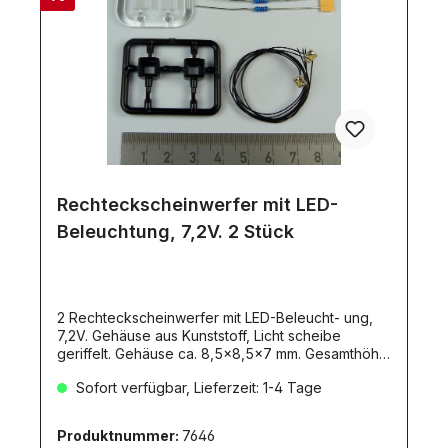
Rechteckscheinwerfer mit LED-
Beleuchtung, 7,2V. 2 Stück
2 Rechteckscheinwerfer mit LED-Beleucht- ung,
7,2V. Gehäuse aus Kunststoff, Licht scheibe
geriffelt. Gehäuse ca. 8,5x8,5x7 mm. Gesamthöhe
m. Fuß ca. 14mm. Befestigungsfuß 2mm
Sofort verfügbar, Lieferzeit: 1-4 Tage
Durchmesser 50090714 7,2V-VersionIdeal
passend als Front- und Heckbeleuchtung für die
Ketten-Laderaupe LR634 von
Produktnummer:
7646
Carson.Lieferumfang2 Gehäuse, schwarz2