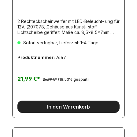
2 Rechteckscheinwerfer mit LED-Beleucht- ung für
12V. (207078).Gehäuse aus Kunst- stoff.
Lichtscheibe geriffelt. Maße ca. 8,5x8,5x7mm.
Gesamthöhe m. Fuß ca. 14mm. Befestigungsfuß
Sofort verfügbar, Lieferzeit: 1-4 Tage
2mm Durchmesser 50090757 12V-VersionIdeal
passend als Front- und Heckbeleuchtung für die
Ketten-Laderaupe LR634 von
Produktnummer:
7647
Carson.Lieferumfang2 Gehäuse, schwarz2
Lichtscheiben, klar, griffelt2 Widerstände mit 510
Ohm liegen bei.2 Beleuchtungsplatinen mit ca.
20cm KabelAnleitung
21,99 €*
26,99 €*
(18.53% gespart)
In den Warenkorb