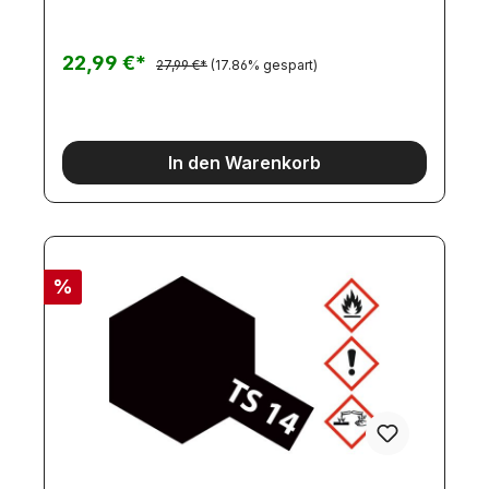
Lichtscheiben, klar, griffelt2 Widerstände mit 220
Ohm liegen bei.2 Beleuchtungsplatinen mit ca.
20cm KabelAnleitung
22,99 €*
27,99 €*
(17.86% gespart)
In den Warenkorb
%