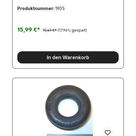
(für 12V) oder 3104 (für 7,2V) oder 3105 (für
Produktnummer:
1905
4,8V). Ebenso den Beleuchtungssatz für Carson-
Auflieger, Artikel 7786. Bei Verwendung der
Beleuchtungsplatinen (nicht enthalten) sind dann
folgende Lichtfunktionen möglich. (geeignete
15,99 €*
19,49 €*
(17.96% gespart)
Steuerung
vorausgesetzt).RücklichtBremslichtRückfahr-
LichtBlinker/WarnblinkerNebelschlußlicht
In den Warenkorb