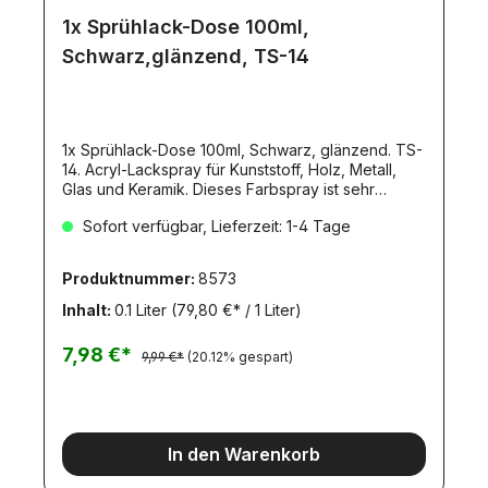
1x Sprühlack-Dose 100ml,
Schwarz,glänzend, TS-14
1x Sprühlack-Dose 100ml, Schwarz, glänzend. TS-
14. Acryl-Lackspray für Kunststoff, Holz, Metall,
Glas und Keramik. Dieses Farbspray ist sehr
handlich und zufolge seines Inhalts und seiner
Sofort verfügbar, Lieferzeit: 1-4 Tage
Größe zum Spritzen von Modellen geeignet. Da
auf Lackbasis hergestellt, ist seine Trocknungszeit
kurz. Die Dose enthält 100 ml. Mit 2-4 dieser
Produktnummer:
8573
Dosen (je nach Deckkraft der Farbe) kann ein
Tamiya Lkw Fahrerhaus lackiert werden.Tamiya-
Inhalt:
0.1 Liter
(79,80 €* / 1 Liter)
Farbsprays werden durch Acryl- oder Emailfarben
nicht angegriffen. Nach dem Spritzen der ganzen
7,98 €*
9,99 €*
(20.12% gespart)
Modelloberfläche mit Farbspray können Details
mit Acryl oder Emailfarben bemalt werden. Durch
die Kombination dreier Arten von Anstrichen
lassen sich farbenfrohe Anstriche einfach und
zuverlässig herstellen.Inhalt: 100 mlSignalwort
In den Warenkorb
GefahrGefahrenhinweise:H222 Extrem
entzündbares Aerosol.H229 Behälter steht unter