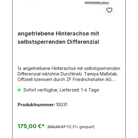
angetriebene Hinterachse mit
selbstsperrenden Differenzial
1x angetriebene Hinterachse mit selbstsperrenden
Differenzial mit/ohne Durchtrieb. Tamiya Maßstab.
Offiziell lizensiert durch ZF Friedrichshafen AG.
500907268 Das CARSON Antriebskonzept für
Sofort verfügbar, Lieferzeit: 1-4 Tage
TAMIYA Trucks im Maßstab 1:14Rüsten Sie Ihre
TAMIYA 2- oder 3-Achs TAMIYA Zugmaschine zum
Allrad-Alleskönner mit unseren selbstsperrenden
Produktnummer:
10031
Achsen um. Die Komponenten können leicht
ausgetauscht werden, da diese an den
bestehenden Montagepunkten angebaut werden.
Ein riesen Vorteil dieser Achsen ist, es wird kein
175,00 €*
200,00 €*
(12.5% gespart)
weiterer Platz für ein Schaltservo (Anlenkungen
und Bowdenzüge) benötigt, da diese bei einem