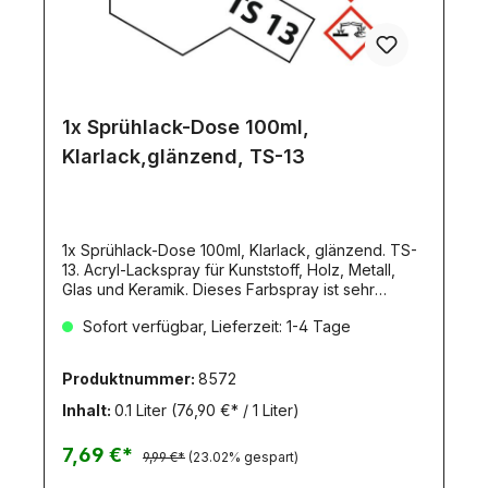
1x Sprühlack-Dose 100ml,
Klarlack,glänzend, TS-13
1x Sprühlack-Dose 100ml, Klarlack, glänzend. TS-
13. Acryl-Lackspray für Kunststoff, Holz, Metall,
Glas und Keramik. Dieses Farbspray ist sehr
handlich und zufolge seines Inhalts und seiner
Sofort verfügbar, Lieferzeit: 1-4 Tage
Größe zum Spritzen von Modellen geeignet. Da
auf Lackbasis hergestellt, ist seine Trocknungszeit
kurz. Die Dose enthält 100 ml. Mit 2-4 dieser
Produktnummer:
8572
Dosen (je nach Deckkraft der Farbe) kann ein
Tamiya Lkw Fahrerhaus lackiert werden.Tamiya-
Inhalt:
0.1 Liter
(76,90 €* / 1 Liter)
Farbsprays werden durch Acryl- oder Emailfarben
nicht angegriffen. Nach dem Spritzen der ganzen
7,69 €*
9,99 €*
(23.02% gespart)
Modelloberfläche mit Farbspray können Details
mit Acryl oder Emailfarben bemalt werden. Durch