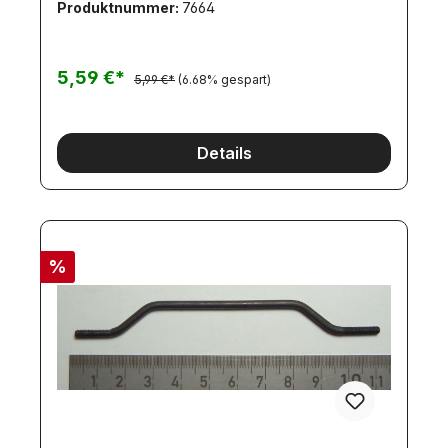
Produktnummer:
7664
haben wir nur in kleinen Mengen am Lager! Die
Lieferzeit kann deshalb ca. 3 Wochen betragen!
5,59 €*
5,99 €*
(6.68% gespart)
Details
%