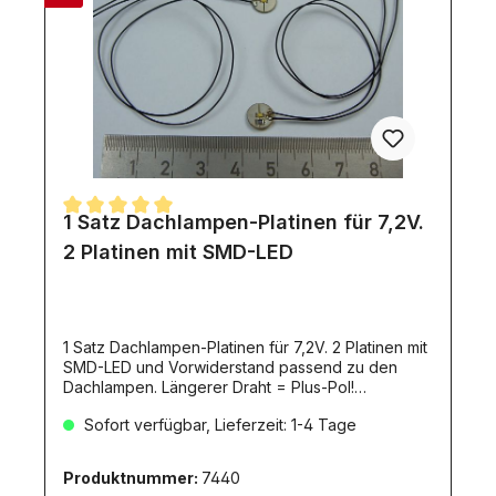
den roten Anteilen vermieden werden.Als
Ersatzartikel stehen die Lichtscheiben separat
unter der Artikelnummer 3407 bei Bedarf zur
Verfügung.
1 Satz Dachlampen-Platinen für 7,2V.
Durchschnittliche Bewertung von 5 von 5 Sternen
2 Platinen mit SMD-LED
1 Satz Dachlampen-Platinen für 7,2V. 2 Platinen mit
SMD-LED und Vorwiderstand passend zu den
Dachlampen. Längerer Draht = Plus-Pol!
500907184 Diese Platinen passen zu den
Sofort verfügbar, Lieferzeit: 1-4 Tage
Artikeln:3818381925024004523556026361Das
Vertauschen der Anschlüsse führt zur Zerstörung
der SMD-LED!!!!Durchmesser der Platine ca.
Produktnummer:
7440
8,3mmGesamt-Dicke ca. 2,3mm