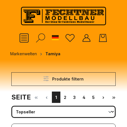
alt springen
German
Markenwelten
Tamiya
Produkte filtern
SEITE
1
2
3
4
5