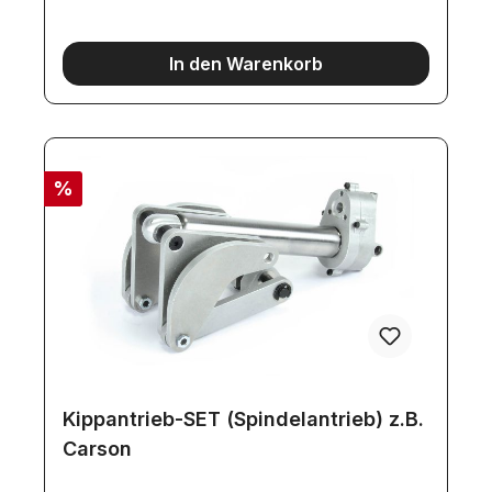
7,4V DCArbeitsspannung: 6,0 - 8,0V
DCLeerlaufdrehzahl: 130 U/min.Drehzahl im
Dauerbetrieb: 100 U/min.Dauerstrom:
In den Warenkorb
0,8ADauerdrehmoment:
20mNmSpitzendrehmoment: 75mNmUntersetzung:
100:1Gewicht: 12gr.
%
Kippantrieb-SET (Spindelantrieb) z.B.
Carson