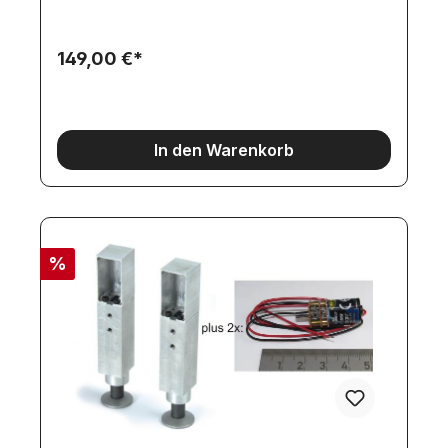
werden! Für den Betrieb ist eine Akkuspannung
von 7,2-9.6 Volt vorgesehen. Wenn der Betrieb
zwingend mit einer höheren Spannung (z.B. 12V)
149,00 €*
erfolgen muss, können Sie einen Fahrtregler
verwenden und diesen mit nur ca. 60%
"Servoweg" betreiben.Als grosses Highlight
können die Rampen weiterhin seitlich verschoben
werden! Auch wenn dies nicht ferngesteuert
In den Warenkorb
möglich ist, kann der Satteltieflader so auch von
sehr kleinen Modellen befahren
werden!Lieferumfang:- Getriebemotor-
Schneckengetriebe (Schnecke auf Motor
vormontiert)
%