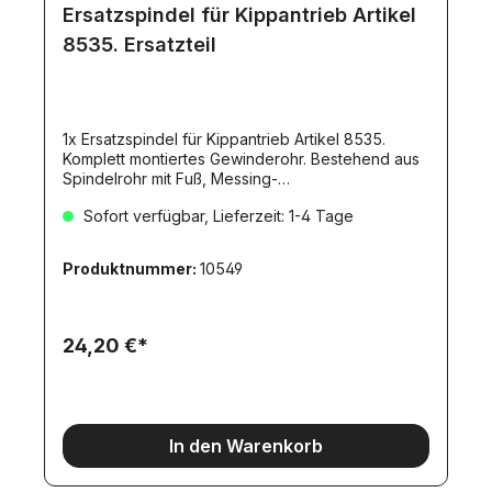
Ersatzspindel für Kippantrieb Artikel
8535. Ersatzteil
1x Ersatzspindel für Kippantrieb Artikel 8535.
Komplett montiertes Gewinderohr. Bestehend aus
Spindelrohr mit Fuß, Messing-
Gewindemutter.Fliegl-Ersatzteil. MS-
Sofort verfügbar, Lieferzeit: 1-4 Tage
Gewindemutter 8mm (fein).
Produktnummer:
10549
24,20 €*
In den Warenkorb