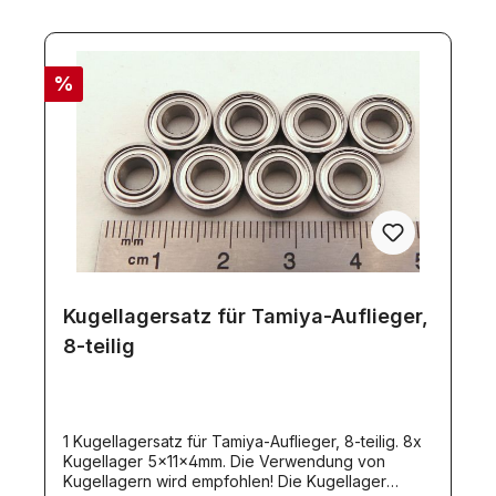
Halternautomatisch 2-Haken-Verriegelung
HecklappeHeck-UnterfahrschutzAufliegerstützen,
mechanisch höhenverstellbarPodest
Alu/KunststoffHydraulik-ZylinderattrappeMaße:
%
660x185x235mm Gewicht 4.600 gr. max.Zuladung
10kg.SONDERVERKAUF - beschränkt auf
Lagervorrat!Zusätzlich im Set
enthalten:Kippspindel mit Motor (Artikel
9043)Stützenset (incl 2 Motoren), Artikel 8890
Kugellagersatz für Tamiya-Auflieger,
8-teilig
1 Kugellagersatz für Tamiya-Auflieger, 8-teilig. 8x
Kugellager 5x11x4mm. Die Verwendung von
Kugellagern wird empfohlen! Die Kugellager