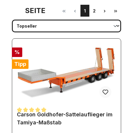
SEITE
1
2
%
Tipp
Carson Goldhofer-Sattelauflieger im
Durchschnittliche Bewertung von 5 von 5 Sternen
Tamiya-Maßstab