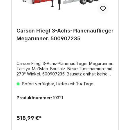
Carson Fliegl 3-Achs-Planenauflieger
Megarunner. 500907235
Carson Fliegl 3-Achs-Planenauflieger Megarunner.
Tamiya-Maßstab. Bausatz. Neue Türscharniere mit
270° Winkel. 500907235. Bausatz enthält keine
vor- lackierten Teile. Bausatz mit 3-Achs-
Sofort verfügbar, Lieferzeit: 1-4 Tage
FahrgestellLuftfederattrappen (Schraubenfedern)
an allen 3 AchsenStahlrahmen,
(lasergeschnitten)Plane rot mit Fliegl Logo6
Produktnummer:
10321
Aufliegerfelgen, breit, chrome6 BreitreifenRäder
sind 12-fach kugelgelagert7-Kammer-
Rückleuchten (ohne Leuchtmittel)Aluminium
UnterfahrschutzNummernschildplatte
518,99 €*
(beleuchtbar)Kunststoff-Schutzbleche mit
HalternAuflieger Stoßstange mit gelasertem Fliegl