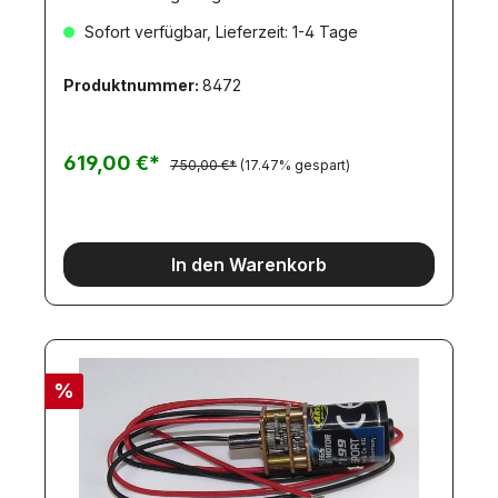
Rundmulde. Gewicht ca. 4600gr. Max Zuladung
Sofort verfügbar, Lieferzeit: 1-4 Tage
10kg. Mulde und Rückwand aus Stahlblech, laser-
geschweisst.Mulde wir in stahlgrau, oxidiert
(Rostschutz) geliefert.Radaufhängungen aus GFK
Produktnummer:
8472
mit LängslenkernLuftfederattrappen
(Schraubenfedern)Fahrgestell, gefräst, laser-
geschweisst6 Aufliegerfelgen, breit,
kugelgelagert!6 Breitreifen7-Kammer-
619,00 €*
750,00 €*
(17.47% gespart)
Rückleuchten (ohne
Leuchtmittel)Nummernschildplatte
(beleuchtbar)Kunststoff-Schutzbleche mit
Halternautomatisch 2-Haken-Verriegelung
HecklappeHeck-UnterfahrschutzAufliegerstützen,
In den Warenkorb
mechanisch höhenverstellbarPodest
Alu/KunststoffHydraulik-ZylinderattrappeMaße:
660x185x235mm Gewicht 4.600 gr. max.Zuladung
10kg.Folgendes Zubehör ist verfügbar: (nicht
enthalten)Aufliegerstützen-Paar: Artikel
8537Motor für Aufliegerstützen-Paar (2x
%
erforderlich): Artikel 8538oderAufliegerstützen als
SET: Artikel 8890Kippantrieb (Spindel): Artikel
8535Motor für Kippantrieb: Artikel
8536oder:Kippantrieb-SET: Artikel 9043Alternative
Aufliegerstütze: Artikel 11344