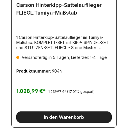
Carson Hinterkipp-Sattelauflieger
FLIEGL.Tamiya-Maßstab
1 Carson Hinterkipp-Sattelauflieger im Tamiya-
Maßstab. KOMPLETT-SET mit KIPP- SPINDEL-SET
und STÜTZEN-SET. FLIEGL - Stone Master -
Rundmulde. Gewicht ca. 4600gr. Max Zuladung
Versandfertig in 5 Tagen, Lieferzeit 1-4 Tage
10kg. KOMPLETTSET mit Kippspindel, Kippmotor,
Stützen und 2 Stützenmotoren!Bausatz mit
Bauanleitung.Heckklappe mit 2-Haken-
Produktnummer:
9044
Verriegelung.Mulde und Rückwand aus
Stahlblech, laser-geschweisst.Mulde wird in
stahlgrau, oxidiert (Rostschutz)
geliefert.Radaufhängungen aus GFK mit
1.028,99 €*
1.239,97 €*
(17.01% gespart)
LängslenkernLuftfederattrappen
(Schraubenfedern)Fahrgestell, gefräst, laser-
geschweisst6 Aufliegerfelgen, breit,
kugelgelagert!6 Breitreifen7-Kammer-
Rückleuchten (ohne
In den Warenkorb
Leuchtmittel)Nummernschildplatte
(beleuchtbar)Kunststoff-Schutzbleche mit