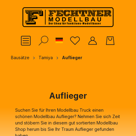
alt springen
German
Bausätze
Tamiya
Auflieger
Auflieger
Suchen Sie für Ihren Modellbau Truck einen
schönen Modellbau Auflieger? Nehmen Sie sich Zeit
und stöbern Sie in diesem gut sortierten Modellbau
Shop herum bis Sie Ihr Traum Auflieger gefunden
haben.