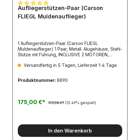
Aufliegerstützen-Paar (Carson
Durchschnittliche Bewertung von 5 von 5 Sternen
FLIEGL Muldenauflieger)
1 Aufliegerstützen-Paar (Carson FLIEGL
Muldenauflieger) 1 Paar, Metall. Alugehäuse, Stahl-
Stütze mit Führung, INCLUSIVE 2 MOTOREN,
Stützteller. Gesamthöhe 76-114mm. (907218). Diese
Versandfertig in 5 Tagen, Lieferzeit 1-4 Tage
Set enthält die zum Fliegl-Auflieger passenden
Stützen (Artikel 8537) und 2 passende Motoren
(Artikel 8538).Die Motoren sind für den Betrieb an
Produktnummer:
8890
7,2V ausgelegt.Dieses Set passt zu fast allen
Carson-Auflieger-Fahrgestellen (außer Goldhofer-
Auflieger).
175,00 €*
199,98 €*
(12.49% gespart)
In den Warenkorb