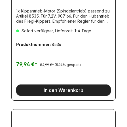
1x Kippantrieb-Motor (Spindelantrieb) passend zu
Artikel 8535. Für 7,2V. 907166. Für den Hubantrieb
des Fliegl-Kippers. Empfohlener Regler für den
Kippmotor: THOR14LF (Artikel 11689) - nicht
Sofort verfügbar, Lieferzeit: 1-4 Tage
enthalten.Dieser Getriebemotor wird eingesetzt
beim Kippantrieb der Fliegel-Hinterkippers und
beim Schwanenhals-Auflieger.
Produktnummer:
8536
79,94 €*
84,99 €*
(5.94% gespart)
In den Warenkorb