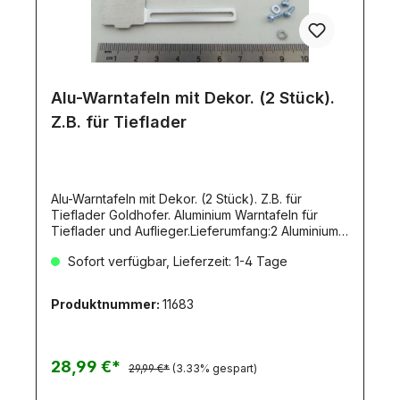
Alu-Warntafeln mit Dekor. (2 Stück).
Z.B. für Tieflader
Alu-Warntafeln mit Dekor. (2 Stück). Z.B. für
Tieflader Goldhofer. Aluminium Warntafeln für
Tieflader und Auflieger.Lieferumfang:2 Aluminium-
Warntafeln mit integriertem Halter, Warndekor,
Sofort verfügbar, Lieferzeit: 1-4 Tage
Befestigungs-Schrauben.
Produktnummer:
11683
28,99 €*
29,99 €*
(3.33% gespart)