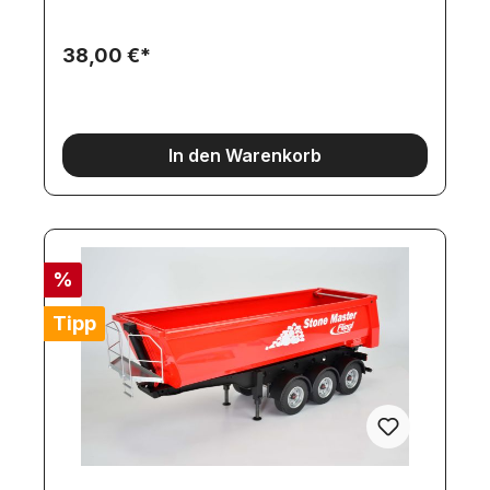
neuen Servohalter wird das Servo zwischen den
Achsen montiert. So bleibt am Heck genügend
Platz frei für den Rampenantrieb!Lieferumfang:-
38,00 €*
Servorahmen mit Ausschnitt für Servo 42x21mm-
Druckteile Servorahmenhalter- Distanzhuelse für
Servo- Anleitung, Schrauben, KabelEmpfohlene
Servos:Artikel 7968 (für Standard-
Anwendung)Artikel 11961 (für kräftigere
In den Warenkorb
Anwendung, Digitalservo)Artikel 12254 (für extrem
hohe Anforderung, Digitalservo)
%
Tipp