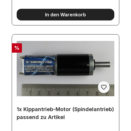
LogoAufliegerstützen, mechanisch
höhenverstellbarReserveradhalter
einarmigAusführliche BauanleitungTechnische
In den Warenkorb
Daten:Maße: 995x195x270mmGewicht: 6.000
gr.Max. Zuladung: 10 kgEbenso kann das Set 8890
als Aufliegerstütze verwendet werden.
%
1x Kippantrieb-Motor (Spindelantrieb)
passend zu Artikel