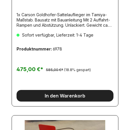
1x Carson Goldhofer-Sattelauflieger im Tamiya-
Maßstab. Bausatz mit Bauanleitung Mit 2 Auffahrt-
Rampen und Abstützung. Unlackiert. Gewicht ca.
6000gr. (907060) Entspricht dem Original STN-L3.
Sofort verfügbar, Lieferzeit: 1-4 Tage
Stahlrahmen lasergeschnitten und
punktgeschweißtklappbare und geteilte
Laderampen3 Achsen (kugelgelagert) mit
Produktnummer:
6978
Zwillingsreifen und Luftfeder-Attrappen12
Tiefladerreifen7-Kammer-Rückleuchten (ohne
Leuchtmittel)Nummernschildplatte
(beleuchtbar)Plateau mit BordwändenAlu-
475,00 €*
585,00 €*
(18.8% gespart)
Unterfahrschutz, gefrästAufliegerstützen,
mechanisch verstellbarHydraulik-
Zylinderattrappebebilderte BauanleitungMaße:
910/1220x190x142mmGewicht: ca. 6.000 gr.
In den Warenkorb