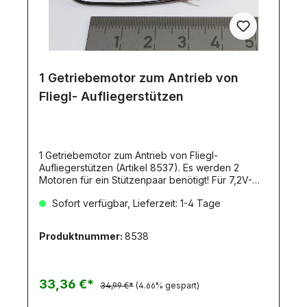
1 Getriebemotor zum Antrieb von
Fliegl- Aufliegerstützen
1 Getriebemotor zum Antrieb von Fliegl-
Aufliegerstützen (Artikel 8537). Es werden 2
Motoren für ein Stützenpaar benötigt! Für 7,2V-
Betrieb. (907199). Um die Stützen des Fliegl-
Sofort verfügbar, Lieferzeit: 1-4 Tage
Aufliegers elektrisch betätigen zu können,
werden 2 Stück dieses Motors benötigt!
(Stützenpaar: Artikel 8537). Unter der
Produktnummer:
8538
Artikelnummer 8890 finden Sie ein Komplett-Set
(mit Preis-Vorteil!) bestehend aus Stützen und
Stützen-Motoren!Technische Daten:Gesamtlänge
über Alles: 32,8mmLänge ohne Welle: 26,6mmmax.
33,36 €*
34,99 €*
(4.66% gespart)
Durchmesser (Motor): 13,5mmWellendurchmesser:
3mm mit einseitiger AbflachungNennspannung: