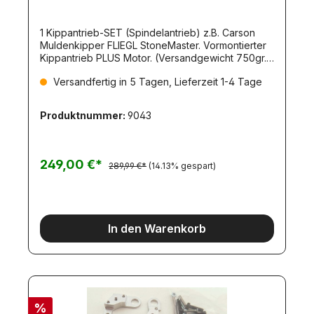
1 Kippantrieb-SET (Spindelantrieb) z.B. Carson
Muldenkipper FLIEGL StoneMaster. Vormontierter
Kippantrieb PLUS Motor. (Versandgewicht 750gr.).
907217+907166. Spezieller Spindel-Kippantrieb
Versandfertig in 5 Tagen, Lieferzeit 1-4 Tage
für den Muldenauflieger FLIEGL StoneMaster von
Carson. (Passender Motor ist enthalten - Artikel
8536).Ebenso zum Betrieb der Kippfunktion des
Produktnummer:
9043
Zentralachs-Anhängers (Artikel 11354)
geeignet.Empfohlener Regler für den Kippmotor:
THOR14 (Artikel 6866) - nicht enthalten.
249,00 €*
289,99 €*
(14.13% gespart)
In den Warenkorb
%