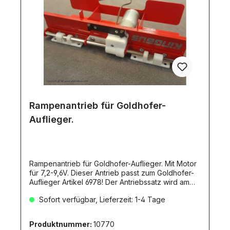
Rampenantrieb für Goldhofer-
Auflieger.
Rampenantrieb für Goldhofer-Auflieger. Mit Motor
für 7,2-9,6V. Dieser Antrieb passt zum Goldhofer-
Auflieger Artikel 6978! Der Antriebssatz wird am
Modell montiert und steuert mit einem
Sofort verfügbar, Lieferzeit: 1-4 Tage
Getriebemotor die Rampen. Die obere und untere
Endlage ist mit je einem Endschalter gesichert! Die
Endschalter sind bereits einbaufertig verkabelt. Es
Produktnummer:
10770
müssen nur noch die Kabel am Motor angelötet