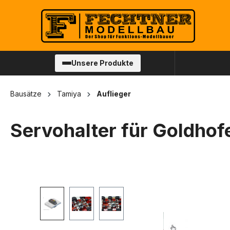
springen
Zur Hauptnavigation springen
Unsere Produkte
Bausätze
Tamiya
Auflieger
Servohalter für Goldhofe
Bildergalerie überspringen