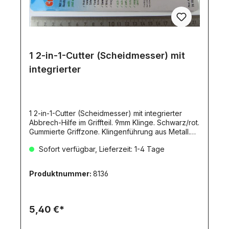
1 2-in-1-Cutter (Scheidmesser) mit
integrierter
1 2-in-1-Cutter (Scheidmesser) mit integrierter
Abbrech-Hilfe im Griffteil. 9mm Klinge. Schwarz/rot.
Gummierte Griffzone. Klingenführung aus Metall.
Lieferung incl. 1 Klinge. Automatischer
Sofort verfügbar, Lieferzeit: 1-4 Tage
Klingenrückzugergonomisch geformter
GriffMetallgriffgummierte GriffzoneMaße ca:
160x16x28mmNicht für Kinder unter 12 Jahren
Produktnummer:
8136
geeignet!
5,40 €*