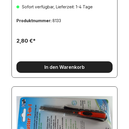
Rastervor- schub. Lieferung incl. 2 Ersatz-Klingen.
Sofort verfügbar, Lieferzeit: 1-4 Tage
Maße ca. 140x10x21mmNicht für Kinder unter 12
Jahren geeignet!
Produktnummer:
8133
2,80 €*
In den Warenkorb