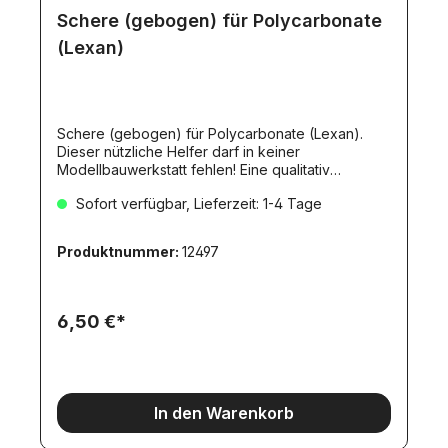
Schere (gebogen) für Polycarbonate
(Lexan)
Schere (gebogen) für Polycarbonate (Lexan).
Dieser nützliche Helfer darf in keiner
Modellbauwerkstatt fehlen! Eine qualitativ
hochwertige Schere zum sauberen Ausschneiden
Sofort verfügbar, Lieferzeit: 1-4 Tage
von Lexan-Karosserien (Polykarbonat). Die
ergonomische Form erleichtert das Schneiden und
sorgt so für perfekte Ergebnisse.Geeignet für
Produktnummer:
12497
Karosserien bis 1,4 mm Stärke.
6,50 €*
In den Warenkorb