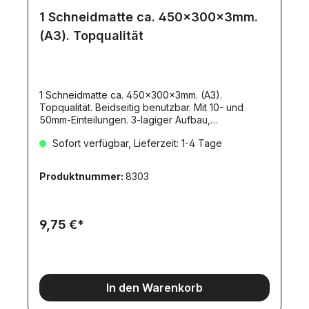
1 Schneidmatte ca. 450x300x3mm.
(A3). Topqualität
1 Schneidmatte ca. 450x300x3mm. (A3).
Topqualität. Beidseitig benutzbar. Mit 10- und
50mm-Einteilungen. 3-lagiger Aufbau,
selbstschließend. Zusätzlich feines Raster.
Sofort verfügbar, Lieferzeit: 1-4 Tage
transotype-Produkt. Für präzise und spurlose
Schnitte. 1 Seite grün / 1 Seite schwarz.Für präzise
Schneidarbeiten mit Cuttern oder anderen
Produktnummer:
8303
Schneidwerkzeugen.Auch als Schreibunterlage
und Mouse-Pad geeignet.
9,75 €*
In den Warenkorb