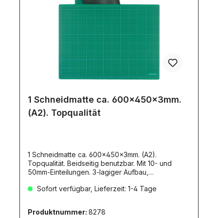
1 Schneidmatte ca. 600x450x3mm.
(A2). Topqualität
1 Schneidmatte ca. 600x450x3mm. (A2).
Topqualität. Beidseitig benutzbar. Mit 10- und
50mm-Einteilungen. 3-lagiger Aufbau,
selbstschließend. Zusätzlich feines Raster.
Sofort verfügbar, Lieferzeit: 1-4 Tage
transotype-Produkt. Für präzise und spurlose
Schnitte. 1 Seite grün / 1 Seite schwarz.Für präzise
Schneidarbeiten mit Cuttern oder anderen
Produktnummer:
8278
Schneidwerkzeugen.Auch als Schreibunterlage