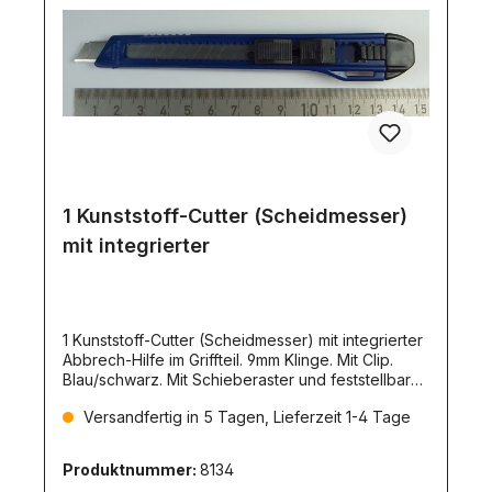
1 Kunststoff-Cutter (Scheidmesser)
mit integrierter
1 Kunststoff-Cutter (Scheidmesser) mit integrierter
Abbrech-Hilfe im Griffteil. 9mm Klinge. Mit Clip.
Blau/schwarz. Mit Schieberaster und feststellbarer
Klinge. Lieferung mit 1 Klinge. Maße ca:
Versandfertig in 5 Tagen, Lieferzeit 1-4 Tage
135x20x15mmNicht für Kinder unter 12 Jahren
geeignet!
Produktnummer:
8134