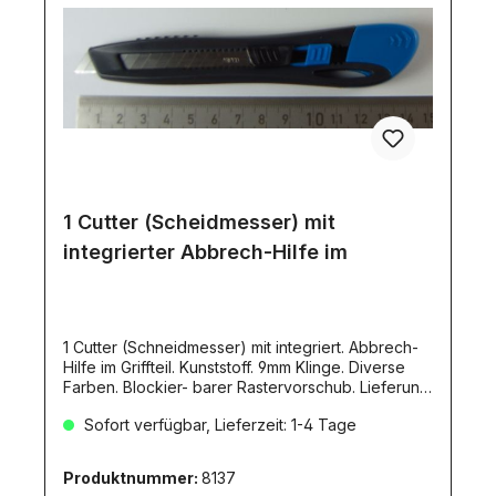
1 Cutter (Scheidmesser) mit
integrierter Abbrech-Hilfe im
1 Cutter (Schneidmesser) mit integriert. Abbrech-
Hilfe im Griffteil. Kunststoff. 9mm Klinge. Diverse
Farben. Blockier- barer Rastervorschub. Lieferung
incl. 1 Klinge. Maße ca. 140x26x14mmNicht für
Sofort verfügbar, Lieferzeit: 1-4 Tage
Kinder unter 12 Jahren geeignet!
Produktnummer:
8137