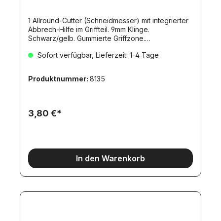
1 Allround-Cutter (Schneidmesser) mit integrierter
Abbrech-Hilfe im Griffteil. 9mm Klinge.
Schwarz/gelb. Gummierte Griffzone.
Klingenführung aus Metall. Lieferung incl. 2 Ersatz-
Sofort verfügbar, Lieferzeit: 1-4 Tage
Klingen. Rastervorschub mit automatischer
Klingenarretierung.Maße ca. 135x27x15mmNicht
für Kinder unter 12 Jahren geeignet!
Produktnummer:
8135
3,80 €*
In den Warenkorb