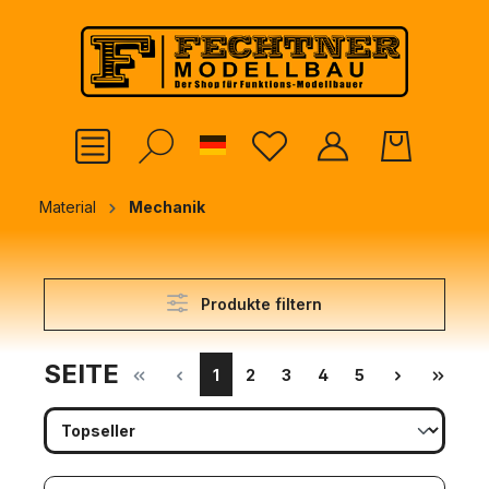
alt springen
German
Material
Mechanik
Produkte filtern
SEITE
1
2
3
4
5