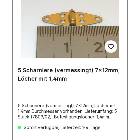
5 Scharniere (vermessingt) 7x12mm,
Löcher mit 1,4mm
5 Scharniere (vermessingt) 7x12mm, Löcher mit
1,4mm Durchmesser vorhanden. Lieferumfang: 5
Stück (7809/02). Befestigungslöcher: 1,4mm
DurchmesserWir empfehlen für die Montage
Sofort verfügbar, Lieferzeit: 1-4 Tage
Messingschrauben mit 1,2mm:Länge 6mm: Artikel
8868Länge 8mm: Artikel 3145/7522/7523Länge
10mm: Artikel 7525Länge 12mm: Artikel 7524Zu