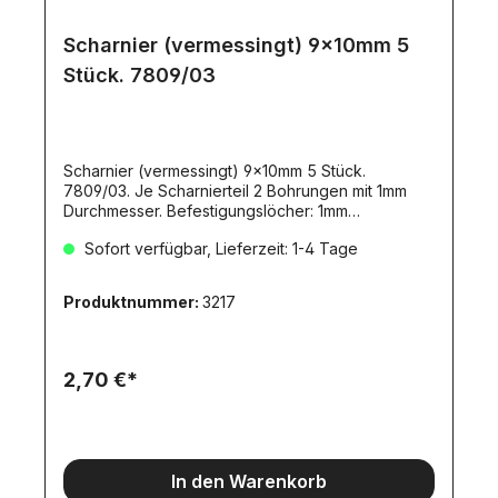
Scharnier (vermessingt) 9x10mm 5
Stück. 7809/03
Scharnier (vermessingt) 9x10mm 5 Stück.
7809/03. Je Scharnierteil 2 Bohrungen mit 1mm
Durchmesser. Befestigungslöcher: 1mm
DurchmesserWir empfehlen für die Montage
Sofort verfügbar, Lieferzeit: 1-4 Tage
Messingschrauben mit 1,0mm:Länge 6mm: Artikel
5049Länge 8mm: Artikel 3147/8318Zu diesen
Schrauben passende Muttern: Artikel
Produktnummer:
3217
3146Passender Steckschlüssel für diese 6-kant-
Schrauben: Artikel 2822 Schrauben und
Steckschlüssel sind nicht enthalten.
2,70 €*
In den Warenkorb