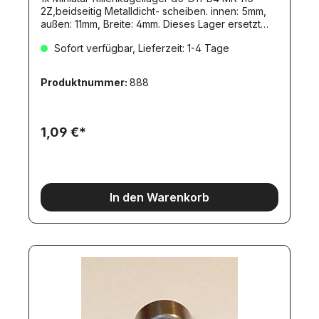
2Z,beidseitig Metalldicht- scheiben. innen: 5mm,
außen: 11mm, Breite: 4mm. Dieses Lager ersetzt
das Bauteil "MA3" (Metall-Lager) aus vielen
Sofort verfügbar, Lieferzeit: 1-4 Tage
Tamiya-Bausätzen. Es hat identische
Abmessungen (11x5x4mm) wie das Teil MA3.
Ebenso kann das Teil BM1 vollwertig ersetzt
Produktnummer:
888
werden.
1,09 €*
In den Warenkorb