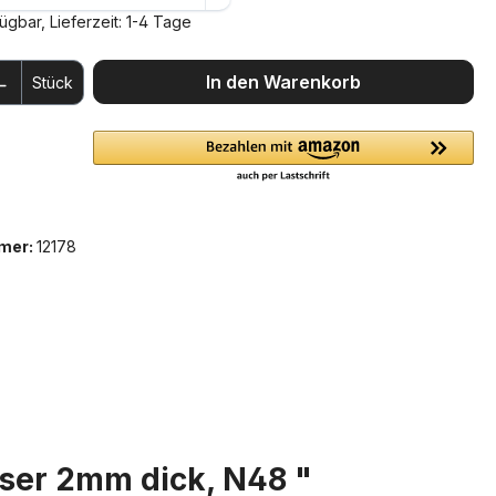
ügbar, Lieferzeit: 1-4 Tage
 Anzahl: Gib den gewünschten Wert ein 
In den Warenkorb
Stück
mer:
12178
ser 2mm dick, N48 "