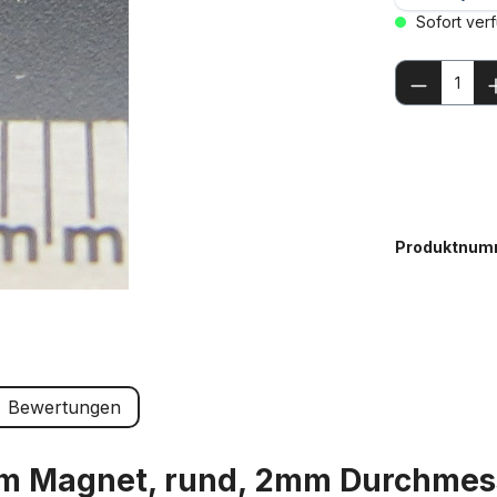
Sofort verf
Produkt
Produktnum
Bewertungen
m Magnet, rund, 2mm Durchmes