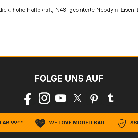
, hohe Haltekraft, N48, gesinterte Neodym-Eisen-Bo
FOLGE UNS AUF
 AB 99€*
WE LOVE MODELLBAU
SSL