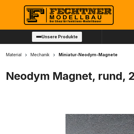
springen
Zur Hauptnavigation springen
Unsere Produkte
Material
Mechanik
Miniatur-Neodym-Magnete
Neodym Magnet, rund, 
Bildergalerie überspringen