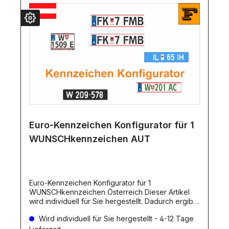
Euro-Kennzeichen Konfigurator für 1
WUNSCHkennzeichen AUT
Euro-Kennzeichen Konfigurator für 1
WUNSCHkennzeichen Österreich Dieser Artikel
wird individuell für Sie hergestellt. Dadurch ergibt
sich eine Lieferverzögerung, wie beim Artikel
Wird individuell für Sie hergestellt - 4-12 Tage
angegeben. Individuelle hergestellte Artikel
werden erst NACH dem Zahlungseingang