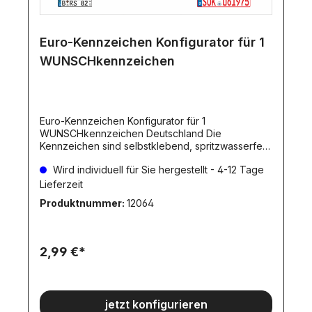
Euro-Kennzeichen Konfigurator für 1
WUNSCHkennzeichen
Euro-Kennzeichen Konfigurator für 1
WUNSCHkennzeichen Deutschland Die
Kennzeichen sind selbstklebend, spritzwasserfest
und mit einem Oberflächenschutz
Wird individuell für Sie hergestellt - 4-12 Tage
versehen!Vergessen Sie bitte nicht, uns Ihr(e)
WUNSCH-KENNZEICHEN mitzuteilen.Die Auswahl
Lieferzeit
von Maßstab, Konfiguration, Bundesland, Art und
Produktnummer:
12064
Material erfolgt im Laufe der Konfiguration!Bei
Unklarheiten/Fragen, kontaktieren Sie uns einfach
- wir finden zusammen eine Lösung! Dieser Artikel
wird individuell für Sie hergestellt. Dadurch ergibt
2,99 €*
sich eine Lieferverzögerung, wie beim Artikel
angegeben. Individuelle hergestellte Artikel
werden erst NACH dem Zahlungseingang
angefertigt.
jetzt konfigurieren