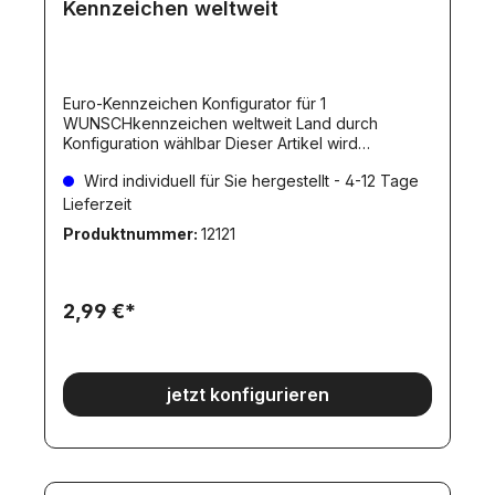
Kennzeichen weltweit
Euro-Kennzeichen Konfigurator für 1
WUNSCHkennzeichen weltweit Land durch
Konfiguration wählbar Dieser Artikel wird
individuell für Sie hergestellt. Dadurch ergibt sich
Wird individuell für Sie hergestellt - 4-12 Tage
eine Lieferverzögerung, wie beim Artikel
angegeben. Individuelle hergestellte Artikel
Lieferzeit
werden erst NACH dem Zahlungseingang
Produktnummer:
12121
angefertigt.
2,99 €*
jetzt konfigurieren