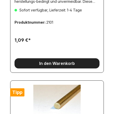
herstellungs-bedingt und unvermeidbar. Diese
Toleranz stellt KEINEN Mangel dar!Dieser Artikel
Sofort verfügbar, Lieferzeit: 1-4 Tage
erfordert aufgrund seine Länge den Versand als
DHL-Langpaket!
Produktnummer:
2101
1,09 €*
In den Warenkorb
Tipp