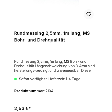
Rundmessing 2,5mm, 1m lang, MS
Bohr- und Drehqualität
Rundmessing 2,5mm, 1m lang, MS Bohr- und
Drehqualität Längenabweichung von 3-4mm sind
herstellungs-bedingt und unvermeidbar. Diese
Toleranz stellt KEINEN Mangel dar!Dieser Artikel
Sofort verfügbar, Lieferzeit: 1-4 Tage
erfordert aufgrund seine Länge den Versand als
DHL-Langpaket!
Produktnummer:
2104
2,63 €*