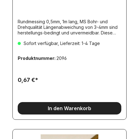
Rundmessing 0,5mm, 1m lang, MS Bohr- und
Drehqualität Längenabweichung von 3-4mm sind
herstellungs-bedingt und unvermeidbar. Diese
Toleranz stellt KEINEN Mangel dar!Dieser Artikel
Sofort verfügbar, Lieferzeit: 1-4 Tage
erfordert aufgrund seine Länge den Versand als
DHL-Langpaket!
Produktnummer:
2096
0,67 €*
In den Warenkorb