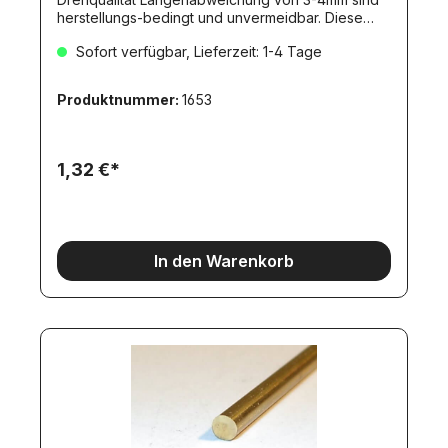
herstellungs-bedingt und unvermeidbar. Diese
Toleranz stellt KEINEN Mangel dar!Dieser Artikel
Sofort verfügbar, Lieferzeit: 1-4 Tage
erfordert aufgrund seine Länge den Versand als
DHL-Langpaket!
Produktnummer:
1653
1,32 €*
In den Warenkorb