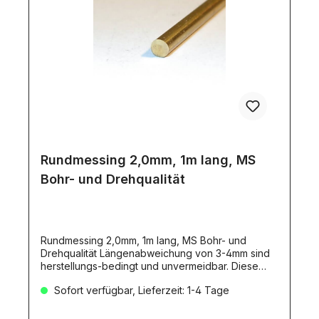
Rundmessing 2,0mm, 1m lang, MS
Bohr- und Drehqualität
Rundmessing 2,0mm, 1m lang, MS Bohr- und
Drehqualität Längenabweichung von 3-4mm sind
herstellungs-bedingt und unvermeidbar. Diese
Toleranz stellt KEINEN Mangel dar!Dieser Artikel
Sofort verfügbar, Lieferzeit: 1-4 Tage
erfordert aufgrund seine Länge den Versand als
DHL-Langpaket!