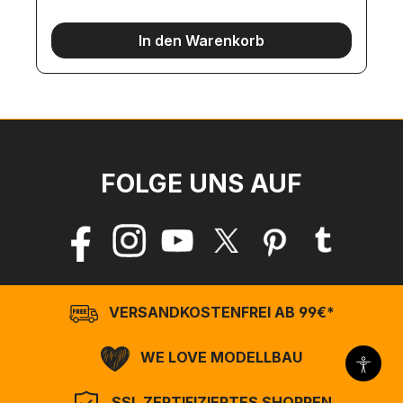
In den Warenkorb
FOLGE UNS AUF
VERSANDKOSTENFREI AB 99€*
WE LOVE MODELLBAU
Barrier
SSL ZERTIFIZIERTES SHOPPEN