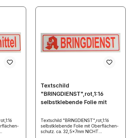
Textschild
"BRINGDIENST",rot,1:16
selbstklebende Folie mit
ot,1:16
Textschild "BRINGDIENST",rot,1:16
rflächen-
selbstklebende Folie mit Oberflächen-
schutz. ca. 32,5x7mm NICHT
reflektierend TS010