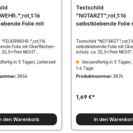
ild
Textschild
EHR..",rot,1:16
"NOTARZT",rot,1:16
lebende Folie mit
selbstklebende Folie 
 "FEUERWEHR..",rot,1:16
Textschild "NOTARZT",rot,1:1
bende Folie mit Oberflächen-
selbstklebende Folie mit Obe
a. 32,5x7mm NICHT
schutz. ca. 32,5x7mm NICHT
rend TS007
reflektierend TS012
fertig in 5 Tagen, Lieferzeit
Versandfertig in 5 Tagen, 
1-4 Tage
nummer:
3856
Produktnummer:
3876
1,69 €*
In den Warenkorb
In den Warenkor