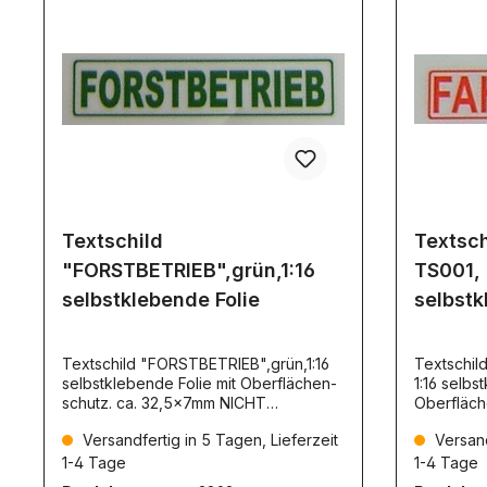
Textschild
Textsc
"FORSTBETRIEB",grün,1:16
TS001, r
selbstklebende Folie
selbst
Textschild "FORSTBETRIEB",grün,1:16
Textschil
selbstklebende Folie mit Oberflächen-
1:16 selbs
schutz. ca. 32,5x7mm NICHT
Oberfläch
reflektierend TS016
NICHT ref
Versandfertig in 5 Tagen, Lieferzeit
Versand
1-4 Tage
1-4 Tage