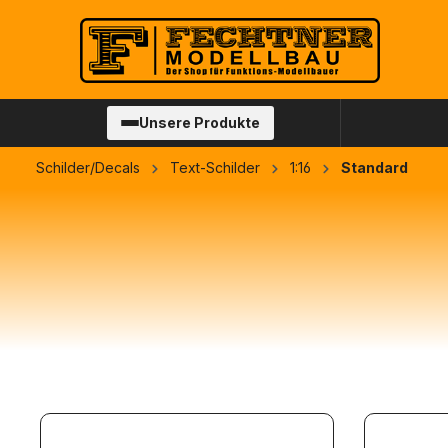
springen
Zur Hauptnavigation springen
Unsere Produkte
Schilder/Decals
Text-Schilder
1:16
Standard