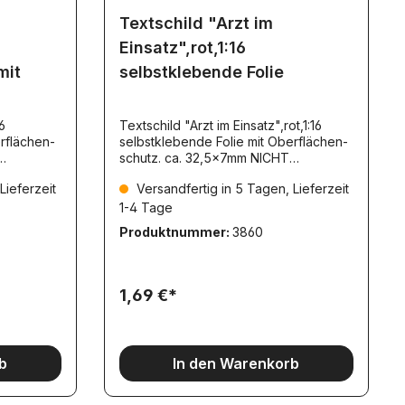
Textschild "Arzt im
Einsatz",rot,1:16
mit
selbstklebende Folie
6
Textschild "Arzt im Einsatz",rot,1:16
rflächen-
selbstklebende Folie mit Oberflächen-
schutz. ca. 32,5x7mm NICHT
reflektierend TS008
Lieferzeit
Versandfertig in 5 Tagen, Lieferzeit
1-4 Tage
Produktnummer:
3860
1,69 €*
b
In den Warenkorb