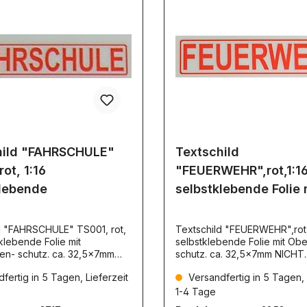
hild "FAHRSCHULE"
Textschild
ot, 1:16
"FEUERWEHR",rot,1:1
klebende
selbstklebende Folie 
d "FAHRSCHULE" TS001, rot,
Textschild "FEUERWEHR",rot,
tklebende Folie mit
selbstklebende Folie mit Obe
en- schutz. ca. 32,5x7mm
schutz. ca. 32,5x7mm NICHT
lektierend TS001
reflektierend TS006
fertig in 5 Tagen, Lieferzeit
Versandfertig in 5 Tagen, 
1-4 Tage