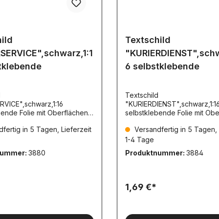
ild
Textschild
SERVICE",schwarz,1:1
"KURIERDIENST",schw
tklebende
6 selbstklebende
d
Textschild
RVICE",schwarz,1:16
"KURIERDIENST",schwarz,1:1
bende Folie mit Oberflächen-
selbstklebende Folie mit Obe
a. 32,5x7mm NICHT
schutz. ca. 32,5x7mm NICHT
fertig in 5 Tagen, Lieferzeit
Versandfertig in 5 Tagen, 
rend TS013
reflektierend TS014
1-4 Tage
nummer:
3880
Produktnummer:
3884
1,69 €*