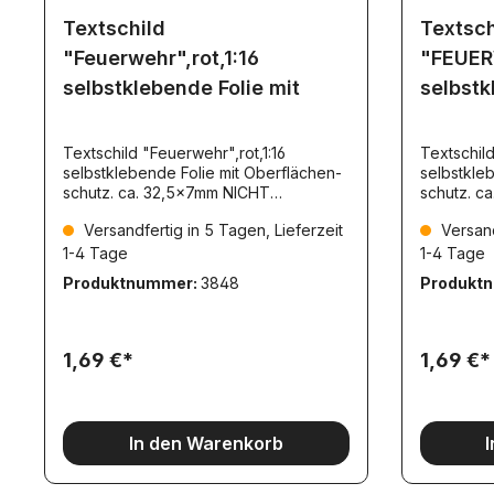
Textschild
Textsch
"Feuerwehr",rot,1:16
"FEUERW
selbstklebende Folie mit
selbstk
Textschild "Feuerwehr",rot,1:16
Textschild
selbstklebende Folie mit Oberflächen-
selbstkle
schutz. ca. 32,5x7mm NICHT
schutz. c
reflektierend TS005
reflektie
Versandfertig in 5 Tagen, Lieferzeit
Versand
1-4 Tage
1-4 Tage
Produktnummer:
3848
Produkt
1,69 €*
1,69 €*
In den Warenkorb