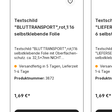
Textschild
Textsch
"BLUTTRANSPORT",rot,1:16
"LIEFER
selbstklebende Folie
6 selbs
Textschild "BLUTTRANSPORT",rot,1:16
Textschil
selbstklebende Folie mit Oberflächen-
"LIEFERSE
schutz. ca. 32,5x7mm NICHT
selbstkle
reflektierend TS011
schutz. c
Versandfertig in 5 Tagen, Lieferzeit
Versand
reflektie
1-4 Tage
1-4 Tage
Produktnummer:
3872
Produkt
1,69 €*
1,69 €*