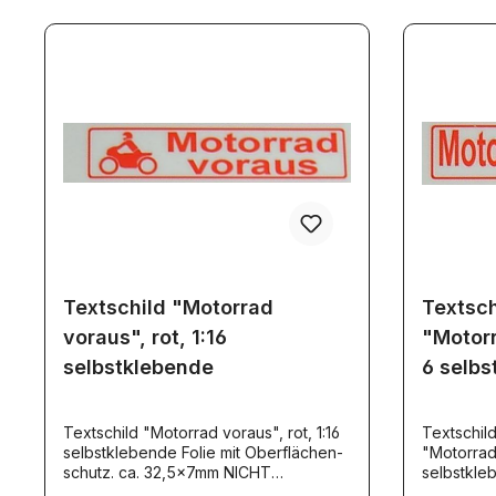
Textschild "Motorrad
Textsch
voraus", rot, 1:16
"Motorr
selbstklebende
6 selbs
Textschild "Motorrad voraus", rot, 1:16
Textschil
selbstklebende Folie mit Oberflächen-
"Motorrada
schutz. ca. 32,5x7mm NICHT
selbstkle
reflektierend TS003
schutz. c