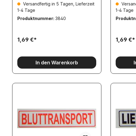
Versandfertig in 5 Tagen, Lieferzeit
Versand
reflektie
1-4 Tage
1-4 Tage
Produktnummer:
3840
Produkt
1,69 €*
1,69 €*
In den Warenkorb