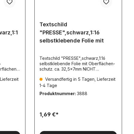
Textschild
arz,1:1
"PRESSE",schwarz,1:16
selbstklebende Folie mit
Textschild "PRESSE",schwarz,1:16
6
selbstklebende Folie mit Oberflächen-
rflächen-
schutz. ca. 32,5x7mm NICHT
reflektierend TS015
Lieferzeit
Versandfertig in 5 Tagen, Lieferzeit
1-4 Tage
Produktnummer:
3888
1,69 €*