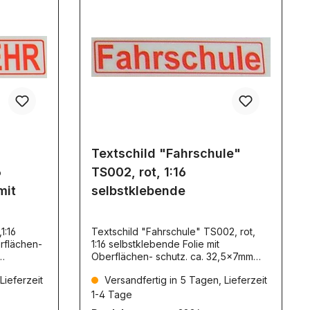
Textschild "Fahrschule"
6
TS002, rot, 1:16
mit
selbstklebende
1:16
Textschild "Fahrschule" TS002, rot,
rflächen-
1:16 selbstklebende Folie mit
Oberflächen- schutz. ca. 32,5x7mm
NICHT reflektierend TS002
Lieferzeit
Versandfertig in 5 Tagen, Lieferzeit
1-4 Tage