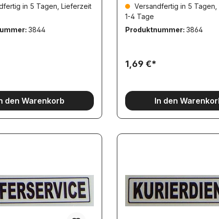
fertig in 5 Tagen, Lieferzeit
Versandfertig in 5 Tagen, 
rend TS004
1-4 Tage
nummer:
3844
Produktnummer:
3864
1,69 €*
In den Warenkorb
In den Warenkor