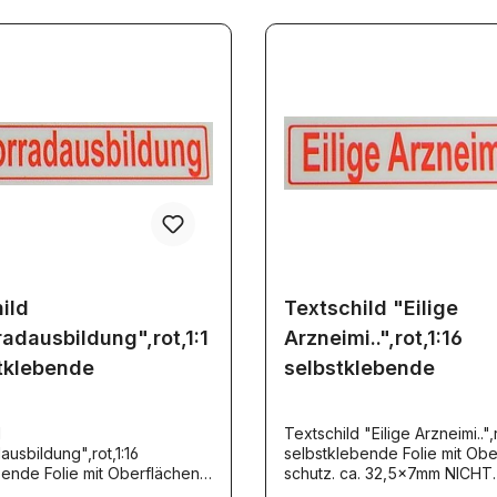
ild
Textschild "Eilige
adausbildung",rot,1:1
Arzneimi..",rot,1:16
tklebende
selbstklebende
d
Textschild "Eilige Arzneimi..",r
usbildung",rot,1:16
selbstklebende Folie mit Obe
bende Folie mit Oberflächen-
schutz. ca. 32,5x7mm NICHT
a. 32,5x7mm NICHT
reflektierend TS009