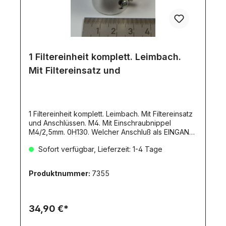
1 Filtereinheit komplett. Leimbach.
Mit Filtereinsatz und
1 Filtereinheit komplett. Leimbach. Mit Filtereinsatz
und Anschlüssen. M4. Mit Einschraubnippel
M4/2,5mm. 0H130. Welcher Anschluß als EINGANG
oder AUSGANG verwendet wird, ist egal. Die
Sofort verfügbar, Lieferzeit: 1-4 Tage
einmal getroffene Wahl muss jedoch beibehalten
werden, sonst werden die Schmutzpartikel aus
dem Filterelement in den Kreislauf zurück gespült
Produktnummer:
7355
- dies ist auf jeden Fall zu vermeiden!
34,90 €*