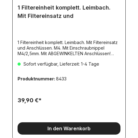
1 Filtereinheit komplett. Leimbach.
Mit Filtereinsatz und
1 Filtereinheit komplett. Leimbach. Mit Filtereinsatz
und Anschlüssen. M4. Mit Einschraubnippel
M4/2,5mm. Mit ABGEWINKELTEN Anschlüssen!
0H130A. Welcher Anschluß als EINGANG oder
Sofort verfügbar, Lieferzeit: 1-4 Tage
AUSGANG verwendet wird, ist egal. Die einmal
getroffene Wahl muss jedoch beibehalten
werden, sonst werden die Schmutzpartikel aus
Produktnummer:
8433
dem Filterelement in den Kreislauf zurück gespült
- dies ist auf jeden Fall zu vermeiden!Maße:Höhe
ohne Nippel: 33mmHöhe mit Nippel:
42mmDurchmesser: 24,5mm ohne Anschlußteile
39,90 €*
In den Warenkorb