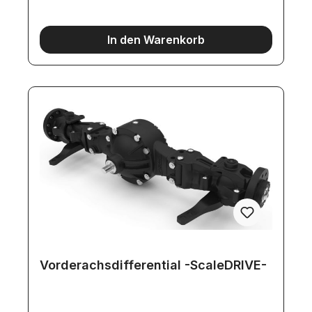
Montage der AG-Vorderachse wird der
Einbausatz (500907280) benötigt (Artikel 10037).-
Offiziell lizensiert durch ZF Friedrichshafen AG.Da
diese Achse die gleiche Untersetzung hat, wie die
In den Warenkorb
Tamiya Baukasten-Differentiale (Hinterachsen),
läßt sich diese angetrieben Vorderachse auch mit
den Baukasten-Achsen kombinieren.
Vorderachsdifferential -ScaleDRIVE-