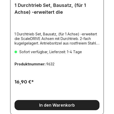
1 Durchtrieb Set, Bausatz, (für 1
Achse) -erweitert die
1 Durchtrieb Set, Bausatz, (für 1 Achse) -erweitert
die ScaleDRIVE Achsen mit Durchtrieb. 2-fach
kugelgelagert. Antriebsritzel aus rostfreiem Stahl.
Durchtriebs-Abgang 4mm mit einseitiger
Sofort verfügbar, Lieferzeit: 1-4 Tage
Abflachung.
Produktnummer:
9632
16,90 €*
In den Warenkorb