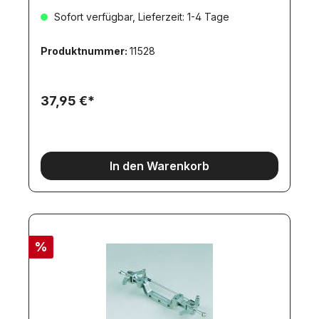
Lieferumfang:Bausatz VorderachseFederpakete2
Sofort verfügbar, Lieferzeit: 1-4 Tage
Reifen2 Felgen
(verchromt)LenkungSpurstangeBauanleitungMaße
:Bohrabstand für Federmontage:
Produktnummer:
11528
80mmRaddurchmesser: 73mmSpurbreite: 163mm
37,95 €*
In den Warenkorb
%