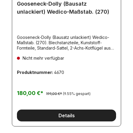
Gooseneck-Dolly (Bausatz
unlackiert) Wedico-Maßstab. (270)
Gooseneck-Dolly (Bausatz unlackiert) Wedico-
Maßstab. (270). Blechstanzteile, Kunststoff-
Formteile, Standard-Sattel, 2-Achs-Kotflügel aus
Riffelblech, 4 graue Kunststoff-Felgen, 5
Nicht mehr verfügbar
verchromte Kunststoff- Felgen, 9 Reifen
315/80R22.5, Achsen, polierte Alu-
Heckstoßstange mit runden Rücklichtern/Blinkern,
Produktnummer:
4670
Federpaket mit Achshaltern, 2 Werkzeug-Kästen
mit beweglichem Deckel, Kleinteile, bebilderte
Bauanleitung.
180,00 €*
199,00 €*
(9.55% gespart)
Details