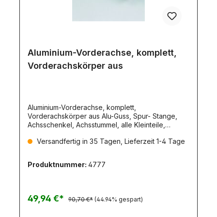
Aluminium-Vorderachse, komplett,
Vorderachskörper aus
Aluminium-Vorderachse, komplett,
Vorderachskörper aus Alu-Guss, Spur- Stange,
Achsschenkel, Achsstummel, alle Kleinteile,
Anleitung. (701). Die Metallvorderachse hat
Versandfertig in 35 Tagen, Lieferzeit 1-4 Tage
Edelstahlachsenzur Aufnahme der Wedico-
Kunststoff-Felgen und Alufelgen mit Kugellager.Die
Vorderachse passt an die Federn 3371 und
Produktnummer:
4777
4013.Lieferumfang:Bausatz Vorderachse mit
Bauplan.Maße:Breite: 165mmFederaufnahme:
68x10mmAchswelle: 4x12mm, M3Abstand
Lenkhebeldrehpunkt: 120mm
49,94 €*
90,70 €*
(44.94% gespart)