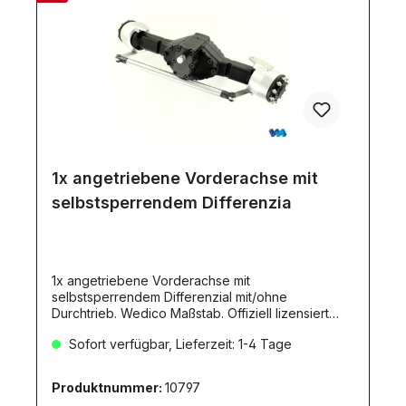
1x angetriebene Vorderachse mit
selbstsperrendem Differenzia
1x angetriebene Vorderachse mit
selbstsperrendem Differenzial mit/ohne
Durchtrieb. Wedico Maßstab. Offiziell lizensiert
durch ZF Friedrichshafen AG. Neues
Sofort verfügbar, Lieferzeit: 1-4 Tage
Antriebskonzept für Trucks im Wedico-Maßstab
1:16.Rüsten Sie Ihre 2- oder 3-Achs Zugmaschine
zum Allrad-Alleskönner mit diesen
Produktnummer:
10797
selbstsperrenden Achsen um. Die Komponenten