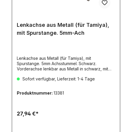
Lenkachse aus Metall (für Tamiya),
mit Spurstange. 5mm-Ach
Lenkachse aus Metall (für Tamiya), mit
Spurstange. 5mm Achsstummel. Schwarz.
Vorderachse lenkbar aus Metall in schwarz, mit
Spurstange.Passend für alle Tamiya-LKW-
Sofort verfügbar, Lieferzeit: 1-4 Tage
Fahrwerke.Maße:Breite: 175mmGewinde:
M4Achse: 5x10mmLieferumfang:Vorderachse
schwarz, fertig montiert2x Stopp-Mutter M4
Produktnummer:
13381
27,94 €*