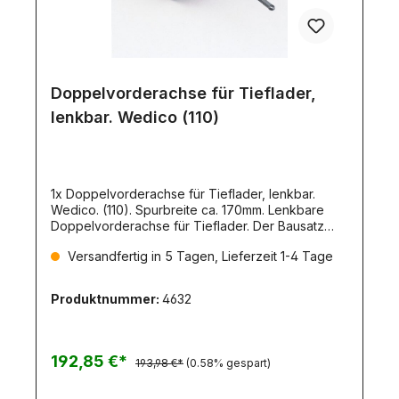
Doppelvorderachse für Tieflader,
lenkbar. Wedico (110)
1x Doppelvorderachse für Tieflader, lenkbar.
Wedico. (110). Spurbreite ca. 170mm. Lenkbare
Doppelvorderachse für Tieflader. Der Bausatz
enthält sämtliche im Bild gezeigten Teile. Mit
Versandfertig in 5 Tagen, Lieferzeit 1-4 Tage
dieser Achskombination können Sie Ihren
Tieflader in einen extrem wendigen Anhänger
umbauen. Lieferung erfolgt mit 8 gelben Felgen
Produktnummer:
4632
und 8 Standard-Reifen.
192,85 €*
193,98 €*
(0.58% gespart)