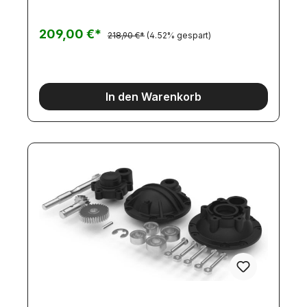
können leicht ausgetauscht werden, da diese an
den bestehenden Montagepunkten angebaut
werden. Ein großer Vorteil dieser Achsen ist, es
209,00 €*
218,90 €*
(4.52% gespart)
wird kein weiterer Platz für ein Schaltservo
(Anlenkungen und Bowdenzüge) benötigt, da
diese bei einem Traktionsverlust
selbstständig/automatisch sperrt.Die
Antriebsachse ist permanent gesperrt und macht
In den Warenkorb
bei einer Kurvefahrt auf. Offiziell lizensiert durch
ZF Friedrichshafen AG.Detailgetreue Vorderachse
für Modell-LKWs im Maßstab 1:16.Die Achse ist mit
einem selbstsperrenden Differenzial ausgestattet
und kann sowohl mit und ohne Durchtrieb gebaut
werden, es sind beide Wellen und
Gehäusedeckel im Lieferumfang enthalten. Bei
einem Traktionsverlust sperrt das Differenzial
selbstständig/automatisch und generiert 100%
Traktion. Ein großer Vorteil dieser Antriebsachse
ist, dass KEINE Schaltservos, Bowdenzüge und
Anlenkungen für die Differenzialsperren benötigt
werden, dies kommt auch der Übersichtlichkeit
und dem Platzangebot im Fahrgestell zugute. Die
Achskomponenten sind in einem hochbelastbaren
verstärkten Kunststoff-Achsgehäuse
untergebracht. Des Weiteren kann die