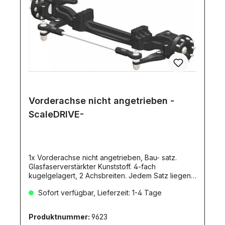
Vorderachse nicht angetrieben -
ScaleDRIVE-
1x Vorderachse nicht angetrieben, Bau- satz.
Glasfaserverstärkter Kunststoff. 4-fach
kugelgelagert, 2 Achsbreiten. Jedem Satz liegen
2 Achskörper bei. Hierdurch kann wahlweise ein
Sofort verfügbar, Lieferzeit: 1-4 Tage
Achsbreite von 165mm (Wedico-Maßstab) oder
177mm (Tamiya-Maßstab) realisiert
werden.Ebenso können die Federpakete
Produktnummer:
9623
(passend zu den beiden Maßstäben) mit