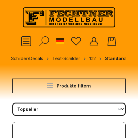
alt springen
German
Schilder/Decals
Text-Schilder
1:12
Standard
Produkte filtern