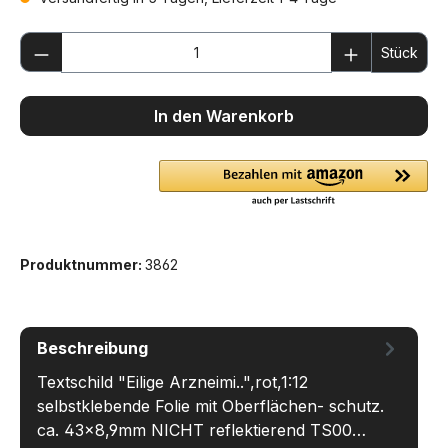
Produkt Anzahl: Gib den gewünschten We
Stück
In den Warenkorb
Produktnummer:
3862
Beschreibung
Textschild "Eilige Arzneimi..",rot,1:12
selbstklebende Folie mit Oberflächen- schutz.
ca. 43x8,9mm NICHT reflektierend TS00…