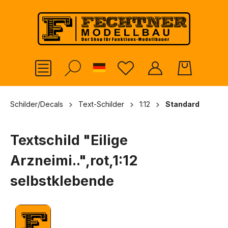
alt springen
German
Schilder/Decals
Text-Schilder
1:12
Standard
Textschild "Eilige
Arzneimi..",rot,1:12
selbstklebende