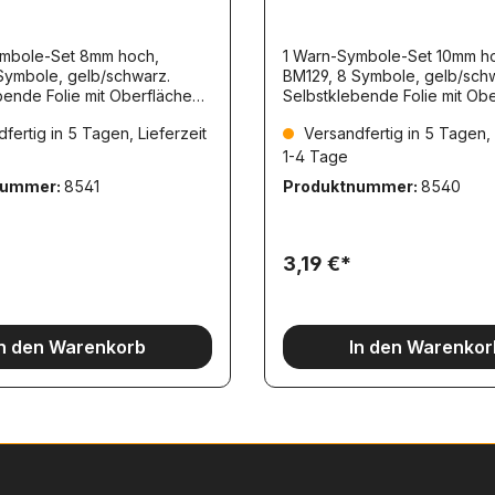
ymbole-Set 8mm hoch,
1 Warn-Symbole-Set 10mm h
Symbole, gelb/schwarz.
BM129, 8 Symbole, gelb/sch
it Oberflächen-
Selbstklebende Folie mit Oberflächen-
icht. Symbol: Kran-
Schutzschicht. Symbol: Kran-
fertig in 5 Tagen, Lieferzeit
Versandfertig in 5 Tagen, 
unkt!
Anschlagpunkt!
1-4 Tage
nummer:
8541
Produktnummer:
8540
3,19 €*
In den Warenkorb
In den Warenkor