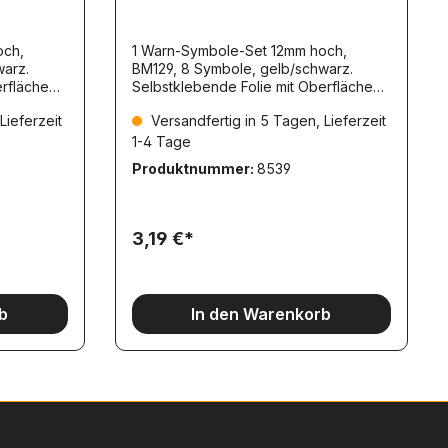
och,
1 Warn-Symbole-Set 12mm hoch,
warz.
BM129, 8 Symbole, gelb/schwarz.
Selbstklebende Folie mit Oberflächen-
Schutzschicht. Symbol: Kran-
Lieferzeit
Versandfertig in 5 Tagen, Lieferzeit
Anschlagpunkt!
1-4 Tage
Produktnummer:
8539
3,19 €*
b
In den Warenkorb