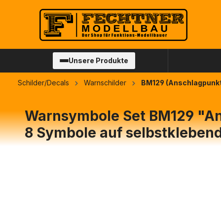
springen
Zur Hauptnavigation springen
Unsere Produkte
Schilder/Decals
Warnschilder
BM129 (Anschlagpunkt
Warnsymbole Set BM129 "A
8 Symbole auf selbstklebend