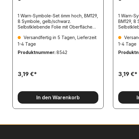
1 Warn-Symbole-Set 6mm hoch, BM129,
1 Warn-S
8 Symbole, gelb/schwarz.
BM129, 8 
Selbstklebende Folie mit Oberflächen-
Selbstklebende Folie m
Schutzschicht. Symbol: Kran-
Schutzsch
Versandfertig in 5 Tagen, Lieferzeit
Versand
Anschlagpunkt!
Anschlagp
1-4 Tage
1-4 Tage
Produktnummer:
8542
Produkt
3,19 €*
3,19 €*
In den Warenkorb