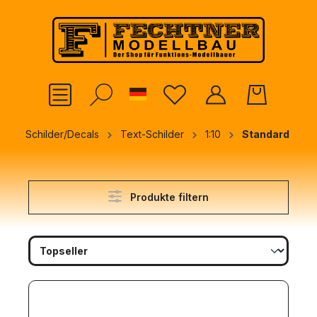
alt springen
German
Schilder/Decals
Text-Schilder
1:10
Standard
Produkte filtern