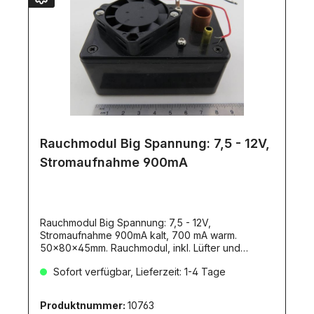
Rauchmodul Big Spannung: 7,5 - 12V,
Stromaufnahme 900mA
Rauchmodul Big Spannung: 7,5 - 12V,
Stromaufnahme 900mA kalt, 700 mA warm.
50x80x45mm. Rauchmodul, inkl. Lüfter und
Anleitung Ein Rauchmodul für Großmodelle,
Sofort verfügbar, Lieferzeit: 1-4 Tage
welches richtig viel Rauch bringt und für jeden der
einen ordentlichen Speicher haben möchte. Es
wird angezeigt wenn das Destillat verbraucht ist.
Produktnummer:
10763
Das Modul ist speziell entwickelt um es mit