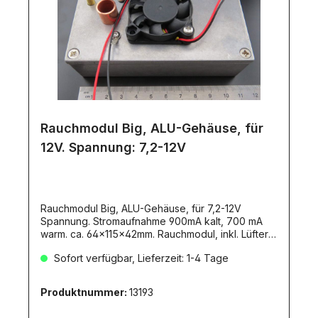
Rauchmodul Big, ALU-Gehäuse, für
12V. Spannung: 7,2-12V
Rauchmodul Big, ALU-Gehäuse, für 7,2-12V
Spannung. Stromaufnahme 900mA kalt, 700 mA
warm. ca. 64x115x42mm. Rauchmodul, inkl. Lüfter
und Anleitung. Ein Rauchmodul für Großmodelle,
Sofort verfügbar, Lieferzeit: 1-4 Tage
welches richtig viel Rauch bringt und für jeden der
einen ordentlichen Speicher haben möchte. Es
wird angezeigt wenn das Destillat verbraucht ist.
Produktnummer:
13193
Das Modul ist speziell entwickelt um es mit
herkömmlichen, geruchloses Lampenoel zu