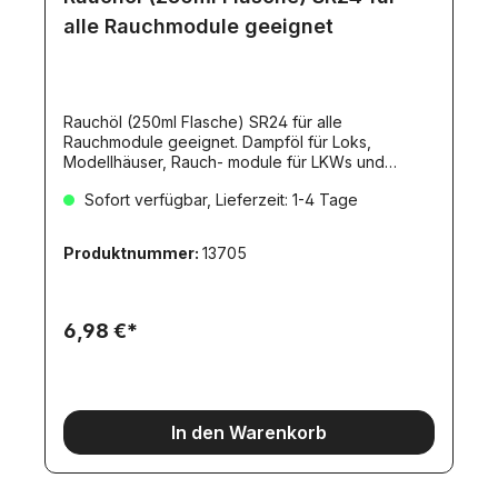
alle Rauchmodule geeignet
Rauchöl (250ml Flasche) SR24 für alle
Rauchmodule geeignet. Dampföl für Loks,
Modellhäuser, Rauch- module für LKWs und
Schiffe. Dampföl für Loks, Modellhäuser,
Sofort verfügbar, Lieferzeit: 1-4 Tage
Rauchmodule für LKWs und Schiffe. Reinigungsöl
für Motoren, Getriebe und Schienen.Wirkt sofort
schmutzlösend.Greift keinen Kunststoff
Produktnummer:
13705
an.Geeignet für Schienenreinigungs-Wagen.Kein
Schmieröl!
6,98 €*
In den Warenkorb