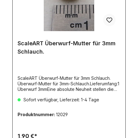
ScaleART Überwurf-Mutter für 3mm
Schlauch.
ScaleART Überwurf-Mutter für 3mm Schlauch.
Überwurf-Mutter für 3mm-Schlauch.Lieferumfang:1
Überwurf 3mmEine absolute Neuheit stellen die
Hydraulik-Anschlussnippel von ScaleART dar!Im
Sofort verfügbar, Lieferzeit: 1-4 Tage
Gegensatz zu den bisherigen und
handelsüblichen Anschlussnippeln werden diese
nicht aus Messing sondern aus Edelstahl gefertigt!
Produktnummer:
12029
Damit lassen sich höhere Anzugsdrehmomente
ermöglichen, diese wiederum garantieren eine
höhere Haltbarkeit, Zuverlässigkeit und Dichtheit
der Anschlüsse. Schnell ab- oder überdrehte
1,90 €*