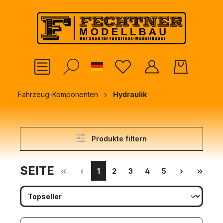
alt springen
German
Fahrzeug-Komponenten
Hydraulik
Produkte filtern
SEITE
1
2
3
4
5