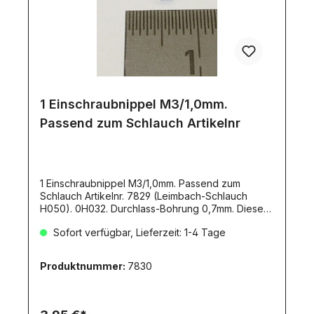
Anschlussgewinde versehen. Durch die beiden
zur Verfügung stehenden Hülsenschrauben (kurz
und lang) können auch Doppelanschlüsse
realisiert werden.Die einfache Montage wird über
speziell für die Montage entwickelte Werkzeuge
die einem Ring/Gabelschlüssel ähneln, möglich.
Damit entfällt endlich das lästige und umständliche
Hantieren mit Zangen, Schleifpapier etc.
1 Einschraubnippel M3/1,0mm.
komplett!Passender Schlauch: Artikel
Passend zum Schlauch Artikelnr
11971.Passender Überwurf-Schlüssel: Artikel
12024.Nachfolge-Artikel für Artikel 10573.
1 Einschraubnippel M3/1,0mm. Passend zum
Schlauch Artikelnr. 7829 (Leimbach-Schlauch
H050). 0H032. Durchlass-Bohrung 0,7mm. Dieser
Nippel passt zum Leimbach-Hydraulik-System.
Sofort verfügbar, Lieferzeit: 1-4 Tage
Produktnummer:
7830