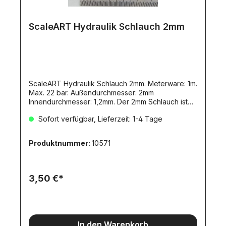
ScaleART Hydraulik Schlauch 2mm
ScaleART Hydraulik Schlauch 2mm. Meterware: 1m.
Max. 22 bar. Außendurchmesser: 2mm
Innendurchmesser: 1,2mm. Der 2mm Schlauch ist
hoch flexibel und läßt sich sehr gut verlegen.
Sofort verfügbar, Lieferzeit: 1-4 Tage
Durch den geringen Querschnitt reduziert sich der
Durchfluss und damit die Geschwindigkeit der
Zylinder. Ideal ist er zum Anschluss kleiner
Produktnummer:
10571
Zylinder mit bis zu 8mm Kolbendurchmesser. Bei
einem Systemdruck über 16 bar empfehlen wir
den Einsatz eines zusätzlichen Ölkühlers. Zu
diesem Schlauch passen die Anschlußnippel:-
3,50 €*
Artikel 10569 (abgewinkelt)-Artikel 10570
(gerade)
In den Warenkorb