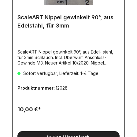
ScaleART Nippel gewinkelt 90°, aus
Edelstahl, für 3mm
ScaleART Nippel gewinkelt 90°, aus Edel- stahl,
für 3mm Schlauch. Incl. Überwurf. Anschluss-
Gewinde M3. Neuer Artikel 10/2020. Nippel
gewinkelt 3mm inkl. ÜberwurfLieferumfang:1
Sofort verfügbar, Lieferzeit: 1-4 Tage
Nippel gewinkelt 3mm1 Überwurf 3mm1
Hohlschraube M32x DichtscheibeEine absolute
Neuheit stellen die Hydraulik-Anschlussnippel von
Produktnummer:
12028
ScaleART dar!Im Gegensatz zu den bisherigen
und handelsüblichen Anschlussnippeln werden
diese nicht aus Messing sondern aus Edelstahl
gefertigt! Damit lassen sich höhere
10,00 €*
Anzugsdrehmomente ermöglichen, diese
wiederum garantieren eine höhere Haltbarkeit,
Zuverlässigkeit und Dichtheit der Anschlüsse.
Schnell ab- oder überdrehte Gewinde gehören
damit der Vergangenheit an!Die optisch und