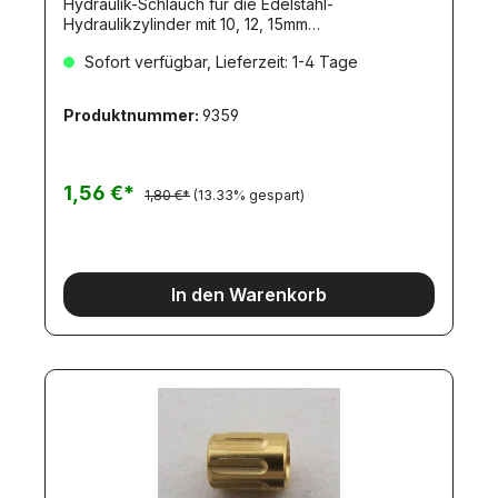
Hydraulik-Schlauch für die Edelstahl-
Hydraulikzylinder mit 10, 12, 15mm
Kolbendurchmesser. Mit 5mm-Fein- Gewinde.
Sofort verfügbar, Lieferzeit: 1-4 Tage
Passend zum Hydraulikschlauch mit der
Artikelnummer 9357.Das Einschraub-Gewinde ist
ein 5mm-FEINGEWINDE.Passende Hydraulik-
Produktnummer:
9359
Nippel: 9365, 9368, 9369.
1,56 €*
1,80 €*
(13.33% gespart)
In den Warenkorb