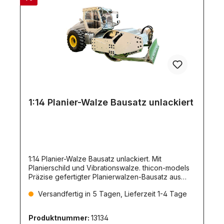
1:14 Planier-Walze Bausatz unlackiert
1:14 Planier-Walze Bausatz unlackiert. Mit
Planierschild und Vibrationswalze. thicon-models
Präzise gefertigter Planierwalzen-Bausatz aus
Metall mit Hydraulik.Der Bausatz ist aus Metall
Versandfertig in 5 Tagen, Lieferzeit 1-4 Tage
hergestellt und ist unlackiert.Zum Betrieb
nötig:HydraulikölFernsteuerung mit mind. 6
Kanälen7,4V
Produktnummer:
13134
LipoakkuLadegerätLieferumfang:Bausatz