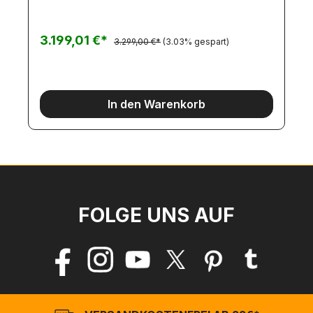
Planierwalze unlackiertHydraulikanlage mit
Brushless-
PumpeSteuerventilMotorenReglerServosAnbauteil
3.199,01 €*
3.299,00 €*
(3.03% gespart)
eLED-LichtsystemSoundmodulBauanleitungMaße:
Länge: 488mmBreite: 214mmHöhe:
215mmBetriebsdruck ca. 20barGewicht:
13,8kgOptional können wir Ihnen die Walze auch
pulverlackiert und auch fertig aufgebaut liefern.
In den Warenkorb
Bitte zögern Sie nicht uns zu kontaktieren.
FOLGE UNS AUF