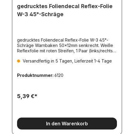
gedrucktes Foliendecal Reflex-Folie
W-3 45°-Schräge
gedrucktes Foliendecal Reflex-Folie W-3 45°-
Schräge Warnbaken 50x12mm senkrecht. Weiße
Reflexfolie mit roten Streifen, 1 Paar (links/rechts).
Mit Schutzfolie überzogen. Für Warnmarkierungen
Versandfertig in 5 Tagen, Lieferzeit 1-4 Tage
universell einsetzbar. Einsatzfälle:-Markierung von
Container-Ecken-für Absetz-Mulden und
Absetz-/Abroll-Container-Markierung von LKW-
Produktnummer:
6120
Aufbauten aller Art-Markierung von Ecken an
Gebäuden, Einfahrten, Toren-für Hub-Brücken,
beweglich Rampen, Scheren-Mechaniken,
usw.Auf Anfrage sind auch weitere, individuelle
5,39 €*
Größen herstellbar.
In den Warenkorb