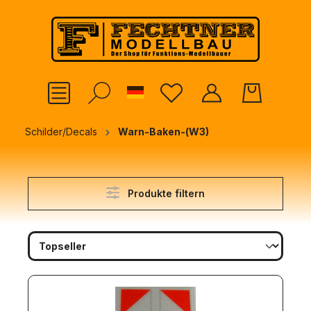
alt springen
German
Schilder/Decals
Warn-Baken-(W3)
Produkte filtern