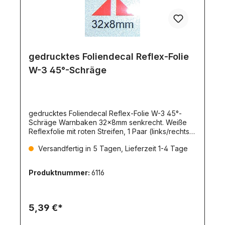
gedrucktes Foliendecal Reflex-Folie
W-3 45°-Schräge
gedrucktes Foliendecal Reflex-Folie W-3 45°-
Schräge Warnbaken 32x8mm senkrecht. Weiße
Reflexfolie mit roten Streifen, 1 Paar (links/rechts).
Mit Schutzfolie überzogen. Für Warnmarkierungen
Versandfertig in 5 Tagen, Lieferzeit 1-4 Tage
universell einsetzbar. Einsatzfälle:-Markierung von
Container-Ecken-für Absetz-Mulden und
Absetz-/Abroll-Container-Markierung von LKW-
Produktnummer:
6116
Aufbauten aller Art-Markierung von Ecken an
Gebäuden, Einfahrten, Toren-für Hub-Brücken,
beweglich Rampen, Scheren-Mechaniken,
usw.Auf Anfrage sind auch weitere, individuelle
5,39 €*
Größen herstellbar.