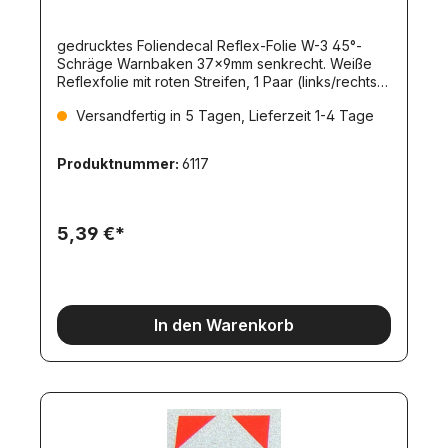
gedrucktes Foliendecal Reflex-Folie W-3 45°-
Schräge Warnbaken 37x9mm senkrecht. Weiße
Reflexfolie mit roten Streifen, 1 Paar (links/rechts).
Mit Schutzfolie überzogen. Für Warnmarkierungen
Versandfertig in 5 Tagen, Lieferzeit 1-4 Tage
universell einsetzbar. Einsatzfälle:-Markierung von
Container-Ecken-für Absetz-Mulden und
Absetz-/Abroll-Container-Markierung von LKW-
Produktnummer:
6117
Aufbauten aller Art-Markierung von Ecken an
Gebäuden, Einfahrten, Toren-für Hub-Brücken,
beweglich Rampen, Scheren-Mechaniken,
usw.Auf Anfrage sind auch weitere, individuelle
5,39 €*
Größen herstellbar.
In den Warenkorb