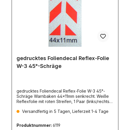
gedrucktes Foliendecal Reflex-Folie
W-3 45°-Schräge
gedrucktes Foliendecal Reflex-Folie W-3 45°-
Schräge Warnbaken 44x11mm senkrecht. Weiße
Reflexfolie mit roten Streifen, 1 Paar (links/rechts).
Mit Schutzfolie überzogen. Für Warnmarkierungen
Versandfertig in 5 Tagen, Lieferzeit 1-4 Tage
universell einsetzbar. Einsatzfälle:-Markierung von
Container-Ecken-für Absetz-Mulden und
Absetz-/Abroll-Container-Markierung von LKW-
Produktnummer:
6119
Aufbauten aller Art-Markierung von Ecken an