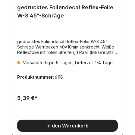
gedrucktes Foliendecal Reflex-Folie
W-3 45°-Schräge
gedrucktes Foliendecal Reflex-Folie W-3 45°-
Schräge Warnbaken 40x10mm senkrecht. Weiße
Reflexfolie mit roten Streifen, 1 Paar (links/rechts).
Mit Schutzfolie überzogen. Für Warnmarkierungen
Versandfertig in 5 Tagen, Lieferzeit 1-4 Tage
universell einsetzbar. Einsatzfälle:-Markierung von
Container-Ecken-für Absetz-Mulden und
Absetz-/Abroll-Container-Markierung von LKW-
Produktnummer:
6118
Aufbauten aller Art-Markierung von Ecken an
Gebäuden, Einfahrten, Toren-für Hub-Brücken,
beweglich Rampen, Scheren-Mechaniken,
usw.Auf Anfrage sind auch weitere, individuelle
5,39 €*
Größen herstellbar.
In den Warenkorb