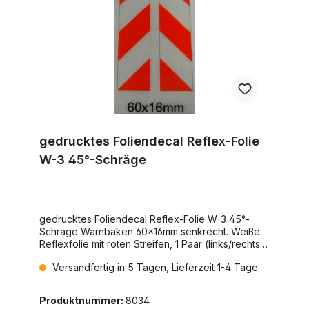
gedrucktes Foliendecal Reflex-Folie
W-3 45°-Schräge
gedrucktes Foliendecal Reflex-Folie W-3 45°-
Schräge Warnbaken 60x16mm senkrecht. Weiße
Reflexfolie mit roten Streifen, 1 Paar (links/rechts).
Mit Schutzfolie überzogen. Für Warnmarkierungen
Versandfertig in 5 Tagen, Lieferzeit 1-4 Tage
universell einsetzbar. Einsatzfälle:-Markierung von
Container-Ecken-für Absetz-Mulden und
Absetz-/Abroll-Container-Markierung von LKW-
Produktnummer:
8034
Aufbauten aller Art-Markierung von Ecken an