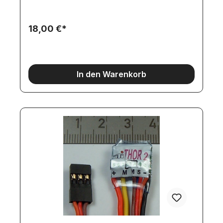
die Software den Motor ab. Der Motor kann dann
in diese Drehrichtung nicht mehr gestartet
werden, bis ein Losbrech-Algorithmus in die
18,00 €*
entgegen gesetzte Drehrichtung durchlaufen
wurde.Dieser Algorithmus wird durch normales
Starten des Motors in die andere Drehrichtung
ausgelöst und läuft meist für den Bediener
unbemerkt ab.Das Stromlimit für diesen Abschalt-
In den Warenkorb
und Umkehr-Algorithmus entspricht einer
softwareinternen Zahl.Diese Zahl muss abhängig
vom verwendeten Motor und der
Betriebsspannung gewählt werden. Je höher
diese Zahl, umso später erfolgt die Blockier-
Erkennung.Der THOR2 regelt die Motor-Drehzahl
stufenlos vor- und rückwärts. Die aktuelle
Software-Version ist nur für 10 NiMH/NiCd-Zellen
oder 3 Li-Zellen ausgelegt.Die Strom-
Messfunktion wurde von 9,0 bis 14,0 Volt getestet.
BEC-Versorgung für Empfänger:Der THOR2
verfügt über eine eigene 5Volt Versorgung, die
auch für einen Empfänger verwendet werden
kann.Weitere Servos sollten hierüber jedoch nicht
versorgt werden, da dies die Strommessung
beeinträchigen kann.