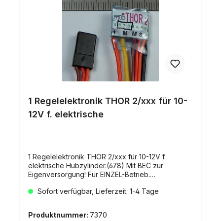
1 Regelelektronik THOR 2/xxx für 10-
12V f. elektrische
1 Regelelektronik THOR 2/xxx für 10-12V f.
elektrische Hubzylinder.(678) Mit BEC zur
Eigenversorgung! Für EINZEL-Betrieb.
15x12x4,5mm, CTI-Produkt. Der THOR2/xxx ist ein
Sofort verfügbar, Lieferzeit: 1-4 Tage
Strom-Mess-Regler. Er misst über einen 0,1 Ohm
Messwiderstand den Strom während des
Motorlaufs.Wird der Strom höher, als der
Produktnummer:
7370
softwaremäßig eingestellte Maximalstrom, schaltet