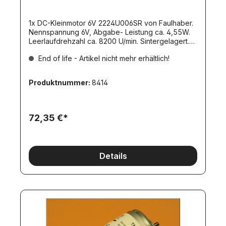
1x DC-Kleinmotor 6V 2224U006SR von Faulhaber.
Nennspannung 6V, Abgabe- Leistung ca. 4,55W.
Leerlaufdrehzahl ca. 8200 U/min. Sintergelagert.
Welle 2mm. Gehäusematerial: Stahl, schwarz
End of life - Artikel nicht mehr erhältlich!
beschichtetGewicht: 46gr.rechtsdrehend, auf
Abtriebswelle gesehenDurchmesser:
22mmGehäuselänge: 24,2mmWellenlänge:
Produktnummer:
8414
6mmWirkungsgrad: 82%Befestigungslochkreis:
12mm mit 3x M2-GewindeAb Lager lieferbar!Dieser
Motor wird gerne als Antriebsmotor im Linde-
Gabelstapler der Firma robbe eingesetzt.
72,35 €*
Details