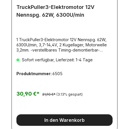
TruckPuller3-Elektromotor 12V
Nennspg. 62W, 6300U/min
1 TruckPuller3-Elektromotor 12V Nennspg. 62W,
6300U/min, 3,7-14,4V, 2 Kugellager, Motorwelle
3,2mm. -verstellbares Timing-demontierbar-
Rechts-/Linkslauf-2-fach kugelgelagert-540er
Sofort verfügbar, Lieferzeit: 1-4 Tage
Baugröße-mit Alu-Kühlkörper-mit SMD-
Entstörplatinewieder lieferbar!
Produktnummer:
6505
30,90 €*
31,90 €*
(3.13% gespart)
In den Warenkorb