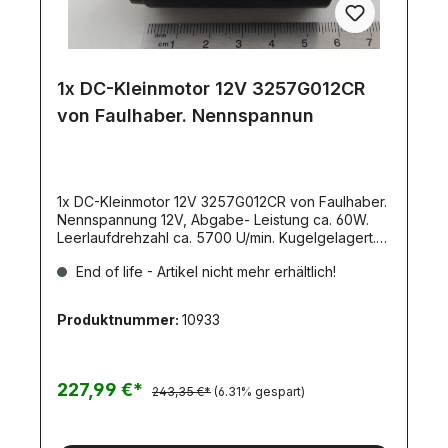
1x DC-Kleinmotor 12V 3257G012CR
von Faulhaber. Nennspannun
1x DC-Kleinmotor 12V 3257G012CR von Faulhaber.
Nennspannung 12V, Abgabe- Leistung ca. 60W.
Leerlaufdrehzahl ca. 5700 U/min. Kugelgelagert.
Welle 5mm. Gehäusematerial: Stahl, schwarz
End of life - Artikel nicht mehr erhältlich!
beschichtetGewicht: 242gr.rechtsdrehend, auf
Abtriebswelle gesehenDurchmesser:
32mmGehäuselänge: 57mmWellenlänge:
Produktnummer:
10933
10mmBefestigungslochkreis: 22mm mit 3x M3-
GewindeAb Lager lieferbar!
227,99 €*
243,35 €*
(6.31% gespart)