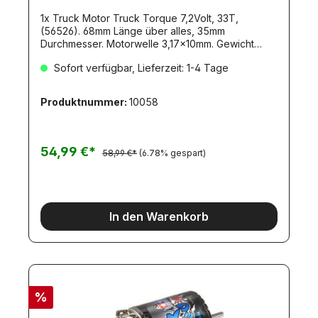
1x Truck Motor Truck Torque 7,2Volt, 33T,
(56526). 68mm Länge über alles, 35mm
Durchmesser. Motorwelle 3,17x10mm. Gewicht
180gr. Entstört, mit Kabeln und Stecker.
Sofort verfügbar, Lieferzeit: 1-4 Tage
Empfohlener Motor für Tamiya-Trucks.
Drehmoment-starker Motor für 7,2V. Einfach
gegen den Baukasten-Motor
Produktnummer:
10058
austauschbar.Eigenschaften:2-fach
kugelgelagertgeringerer Stromverbrauch als der
Baukasten-Motorhohes Drehmoment von bis zu
39,2mNcmvollständig entstörtLeerlaufdrehzahl:
54,99 €*
58,99 €*
(6.78% gespart)
12.500U/min.
In den Warenkorb
%