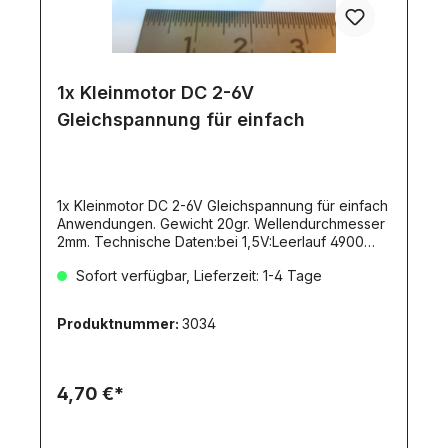
1x Kleinmotor DC 2-6V
Gleichspannung für einfach
1x Kleinmotor DC 2-6V Gleichspannung für einfach
Anwendungen. Gewicht 20gr. Wellendurchmesser
2mm. Technische Daten:bei 1,5V:Leerlauf 4900
U/min. 0,14ABelastung 3375 U/min. 0,29Abei
Sofort verfügbar, Lieferzeit: 1-4 Tage
3,0V:Leerlauf 10.300 U/min. 0,17ABelastung 7.350
U/min. 0,44 AMaße:Aussendurchmesser:
21mmLänge ohne Welle: 29mmLänge der
Produktnummer:
3034
Abtriebswelle: 8,5mm und Durchmesser:
2mmLötfahnen auf der Rückseite.
4,70 €*