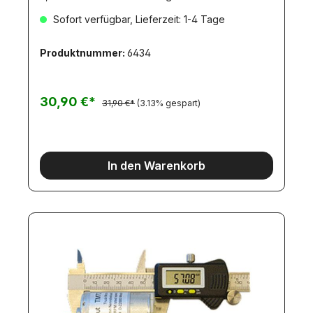
Rechts-/Linkslauf-2-fach kugelgelagert-540er
Sofort verfügbar, Lieferzeit: 1-4 Tage
Baugröße-mit Alu-Kühlkörper-mit SMD-
Entstörplatinewieder lieferbar!
Produktnummer:
6434
30,90 €*
31,90 €*
(3.13% gespart)
In den Warenkorb