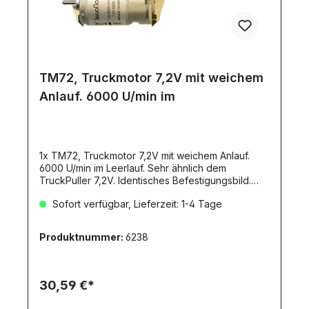
TM72, Truckmotor 7,2V mit weichem
Anlauf. 6000 U/min im
1x TM72, Truckmotor 7,2V mit weichem Anlauf.
6000 U/min im Leerlauf. Sehr ähnlich dem
TruckPuller 7,2V. Identisches Befestigungsbild.
Motordaten:Spannung: 7,2VPole: 5entstört: 3x
Sofort verfügbar, Lieferzeit: 1-4 Tage
CLeerlaufdrehzahl: 6000 U/minLeerlaufstrom: 720
mANenndrehzahl: 5200 U/min.Nennstrom: 2,86
ANenn-Drehmoment: 2,65 NcmNenn-Leistung: 14,0
Produktnummer:
6238
WKurzzeit max. Belastung Drehzahl: 3000
U/min.Kurzzeit max. Belastung Strom: 9500
mAKurzzeit max. Belastung Drehmoment: 10,5
NcmKurzzeit max. Belastung Leistung: 32
30,59 €*
WBlockierstrom: 19 ABlockiermoment: 21
NcmDurchmesser: 37mmLänge: 57 mmLänge der