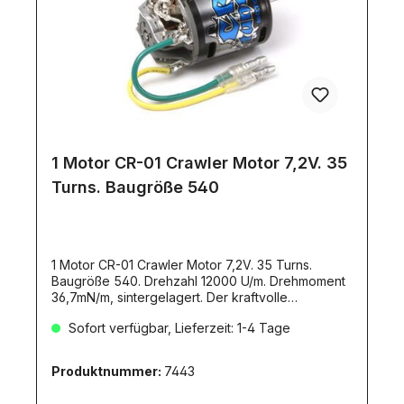
1 Motor CR-01 Crawler Motor 7,2V. 35
Turns. Baugröße 540
1 Motor CR-01 Crawler Motor 7,2V. 35 Turns.
Baugröße 540. Drehzahl 12000 U/m. Drehmoment
36,7mN/m, sintergelagert. Der kraftvolle
Langsamläufer ist ideal für Truck- und Crawler-
Sofort verfügbar, Lieferzeit: 1-4 Tage
Modelle geeignet. Seine 35 Turns sorgen für ein
bärenstarkes Drehmoment. Dieser Motor passt
perfekt zu den Tamiya-Crawlern und den 2- und
Produktnummer:
7443
3-achsigen Zugmaschinen.