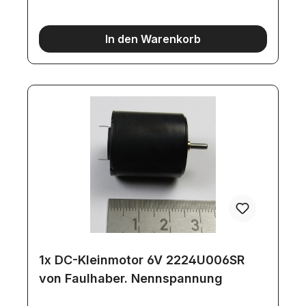
Welle: 75mmGewicht: 218 grWellendurchmesser:
3,17mm
In den Warenkorb
1x DC-Kleinmotor 6V 2224U006SR
von Faulhaber. Nennspannung