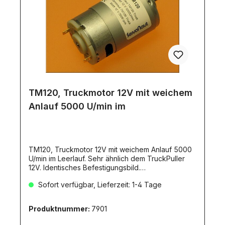
TM120, Truckmotor 12V mit weichem
Anlauf 5000 U/min im
TM120, Truckmotor 12V mit weichem Anlauf 5000
U/min im Leerlauf. Sehr ähnlich dem TruckPuller
12V. Identisches Befestigungsbild.
Motordaten:Spannung: 12VPole: 5entstört: nein, 3x
Sofort verfügbar, Lieferzeit: 1-4 Tage
Kondensatoren liegen beiLeerlaufdrehzahl: 5000
U/minDurchmesser: 37mmLänge: 57 mmLänge des
Wellenstummels: 5mmGewicht: 245
Produktnummer:
7901
grWellendurchmesser: 3,17mm