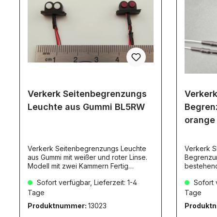
Verkerk Seitenbegrenzungs
Verker
Leuchte aus Gummi BL5RW
Begren
orange
Verkerk Seitenbegrenzungs Leuchte
Verkerk S
aus Gummi mit weißer und roter Linse.
Begrenzung
Modell mit zwei Kammern Fertig
bestehend
bedrahtet 7,2 - 12V. 1 Paar
Lapen inkl
Sofort verfügbar, Lieferzeit: 1-4
Sofort v
Tage
Tage
Produktnummer:
13023
Produkt