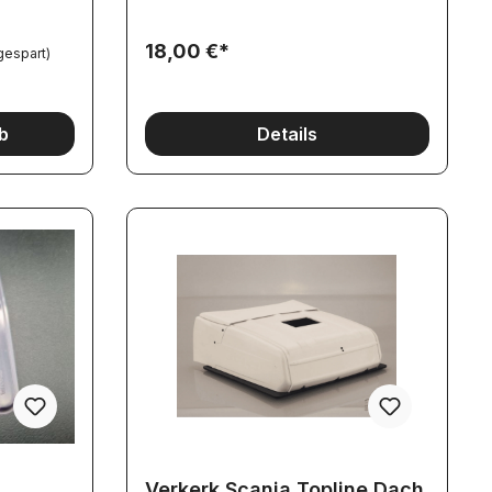
18,00 €*
gespart)
b
Details
Verkerk Scania Topline Dach