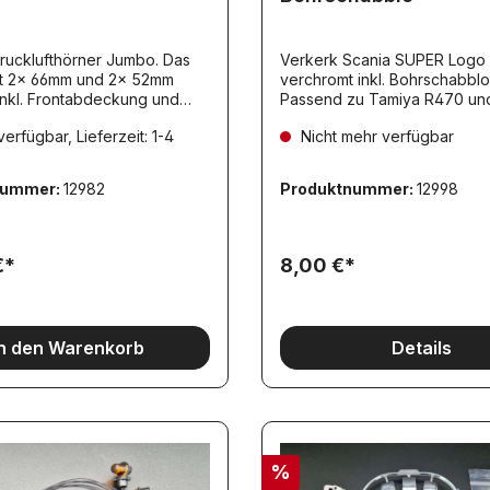
rucklufthörner Jumbo. Das
Verkerk Scania SUPER Logo
verchromt inkl. Bohrschabblone.
inkl. Frontabdeckung und
Passend zu Tamiya 
terial ABS
erfügbar, Lieferzeit: 1-4
Nicht mehr verfügbar
.
nummer:
12982
Produktnummer:
12998
€*
8,00 €*
In den Warenkorb
Details
%