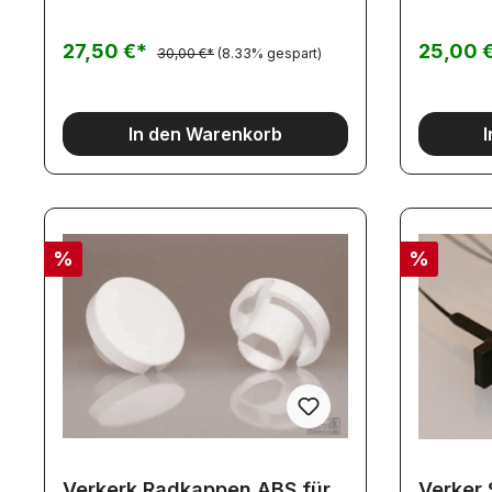
27,50 €*
25,00 
30,00 €*
(8.33% gespart)
In den Warenkorb
%
%
Verkerk Radkappen ABS für
Verker