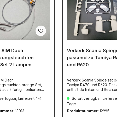
k SIM Dach
Verkerk Scania Spieg
zungsleuchten
passend zu Tamiya 
 Set 2 Lampen
und R620
IM Dach
Verkerk Scania Spiegelset 
sleuchten orange Set,
Tamiya R470 und R620. Das 
 aus 2 fertig montierten
enthält de linken und Rechte
. SMD 7,2 - 12V
Außenspiegel sowie Totewin
erfügbar, Lieferzeit: 1-4
Sofort verfügbar, Lieferzei
Fußgängerspiegel. Material A
Bohrschablone
Tage
nummer:
13013
Produktnummer:
12995