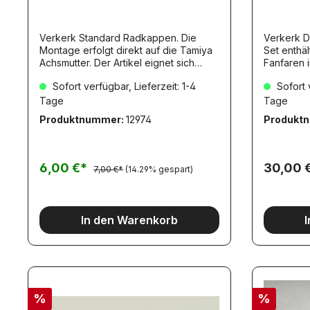
Verkerk Standard Radkappen. Die
Verkerk D
Montage erfolgt direkt auf die Tamiya
Set enthält 2x 66mm und 2x 52mm
Achsmutter. Der Artikel eignet sich
Fanfaren 
ideal für die angetriebenen Achsen.
Bohrschablone. Ma
Sofort verfügbar, Lieferzeit: 1-4
Sofort v
Geliefert werden 2 Stück.
verchromt
Tage
Tage
Produktnummer:
12974
Produkt
6,00 €*
30,00 
7,00 €*
(14.29% gespart)
In den Warenkorb
%
%