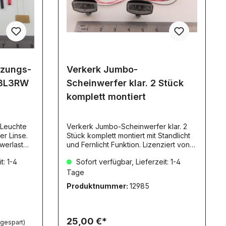
nzungs-
Verkerk Jumbo-
 BL3RW
Scheinwerfer klar. 2 Stück
komplett montiert
 Leuchte
Verkerk Jumbo-Scheinwerfer klar. 2
er Linse.
Stück komplett montiert mit Standlicht
und Fernlicht Funktion. Lizenziert von
,2 - 12V. 1
Hella Enthält passende Widerstände,
t: 1-4
Sofort verfügbar, Lieferzeit: 1-4
Micro SMDs, Halter. Maße
Scheinwerfer: 18 x 10,5mm, Tiefe
Tage
8,5mm.Gehäusefarbe: schwarzHalter
Produktnummer:
12985
zum Aufklipsen auf 5mm Rundmaterial:
chrom-farbig.SMD-LED: 1x Typ 0805 -
fest verbaut.Widerstand fest in PLUS-
Leitung eingelötet.Geeignet für
25,00 €*
 gespart)