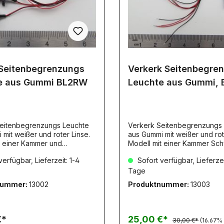
 Seitenbegrenzungs
Verkerk Seitenbegre
e aus Gummi BL2RW
Leuchte aus Gummi,
eitenbegrenzungs Leuchte
Verkerk Seitenbegrenzungs
mit weißer und roter Linse.
aus Gummi mit weißer und rot
t einer Kammer und
Modell mit einer Kammer Schwerlast
 Fertig bedrahtet
Ausführung. Fertig bedrahtet 7
erfügbar, Lieferzeit: 1-4
Sofort verfügbar, Lieferzei
1 Paar
Paar
Tage
nummer:
13002
Produktnummer:
13003
€*
25,00 €*
30,00 €*
(16.67%