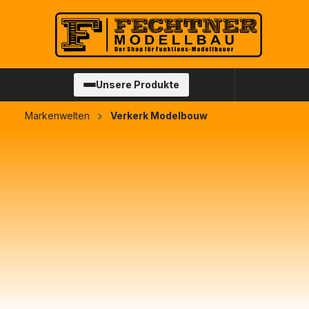
springen
Zur Hauptnavigation springen
Unsere Produkte
Markenwelten
Verkerk Modelbouw