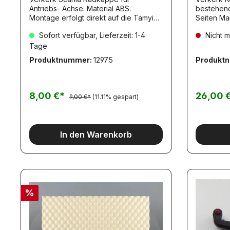
Antriebs- Achse. Material ABS.
bestehend
Montage erfolgt direkt auf die Tamyia
Seiten Ma
Hinterachsmutter. Lieferumfang: 1 Paar.
7,2-12V. 
Sofort verfügbar, Lieferzeit: 1-4
Nicht m
Tage
Produktnummer:
12975
Produkt
8,00 €*
26,00 
9,00 €*
(11.11% gespart)
In den Warenkorb
%