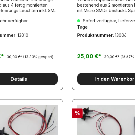
 aus 4 fertig montierten
bestehend aus 2 montierten
rkierungs Leuchten inkl. SMD.
mit Micro SMDs bestückt. Spannung 7,2
Größe: 7x3,5mm.
- 12V
ehr verfügbar
Sofort verfügbar, Lieferzei
Tage
nummer:
13010
Produktnummer:
13006
€*
25,00 €*
30,00 €*
(13.33% gespart)
30,00 €*
(16.67%
Details
In den Warenkor
%