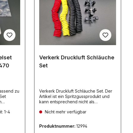
elset
Verkerk Druckluft Schläuche
R470
Set
passend zu
Verkerk Druckluft Schläuche Set. Der
Set
Artikel ist ein Spritzgussprodukt und
n
kann entsprechend nicht als
kel- und
Stromleitung verwendet werden
t: 1-4
Nicht mehr verfügbar
BS Inkl.
Produktnummer:
12994