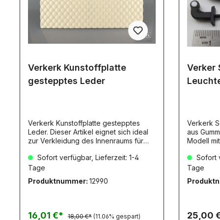
Verkerk Kunstoffplatte
Verker
gestepptes Leder
Leucht
Verkerk Kunstoffplatte gestepptes
Verkerk S
Leder. Dieser Artikel eignet sich ideal
aus Gummi 
zur Verkleidung des Innenraums für
Modell mi
Showtrucks. 173 x 102mm, 2mm Dick.
gebogenem Schaft.
Sofort verfügbar, Lieferzeit: 1-4
Sofort v
Die Rauten haben Maße von 9,5 x
7,2 - 12V. 
14mm
Tage
Tage
Produktnummer:
12990
Produkt
16,01 €*
25,00 
18,00 €*
(11.06% gespart)