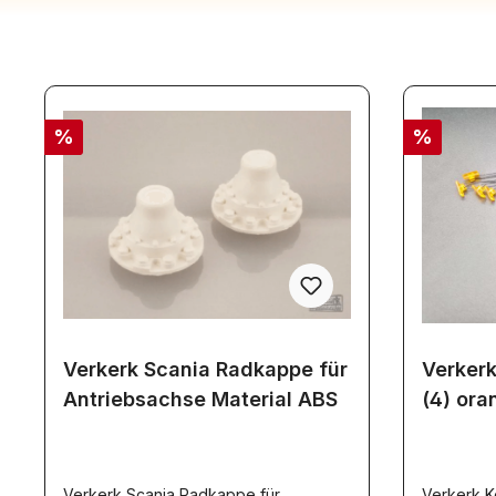
%
%
Verkerk Scania Radkappe für
Verkerk
Antriebsachse Material ABS
(4) ora
Verkerk Scania Radkappe für
Verkerk K