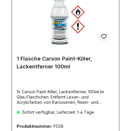
1 Flasche Carson Paint-Killer,
Lackentferner 100ml
1x Carson Paint-Killer, Lackentferner. 100ml im
Glas-Fläschchen. Entfernt Lexan- und
Acrylicfarben von Karosserien, Resin- und
Plastikmodellen ohne den Untergrund
Sofort verfügbar, Lieferzeit: 1-4 Tage
anzugreifen. Das Wundermittel!Dieser
Lackentferner alle X- und XF-Lacke, AS- und TS-
Sprühfarben, PC- und PS-Lexanfarben sowie
Produktnummer:
9558
viele andere Lacksysteme bis hin zu 2-K