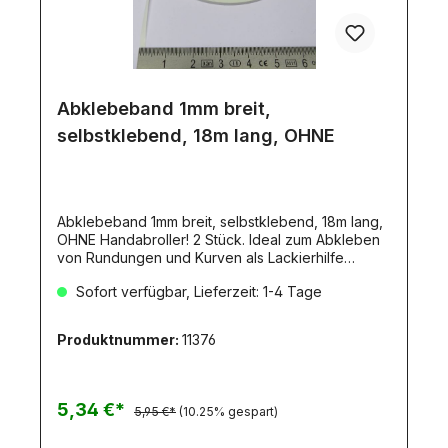
Abklebeband 1mm breit,
selbstklebend, 18m lang, OHNE
Abklebeband 1mm breit, selbstklebend, 18m lang,
OHNE Handabroller! 2 Stück. Ideal zum Abkleben
von Rundungen und Kurven als Lackierhilfe
geeignet. Säurefrei. 2 Rollen mit je 18m. Flexibles
Sofort verfügbar, Lieferzeit: 1-4 Tage
Masking Tape 1 mm BreiteDieses säurefreie Band
wurde entwickelt, um geschwungenen Linien und
konturierten Oberflächen zu folgen, ohne sich zu
Produktnummer:
11376
verkrümmen, zu reißen oder Farbe
durchzulassen.Ideal für Modellbau, Airbrush,
Kunst, Handwerk und Hobby. Das Klebeband
klebt, hält und lässt sich rückstandslos und sauber
5,34 €*
5,95 €*
(10.25% gespart)
entfernen. Präzise Maskierung für scharfe
Farbkanten.Säurefrei.Verpackung:Zwei Rollen mit