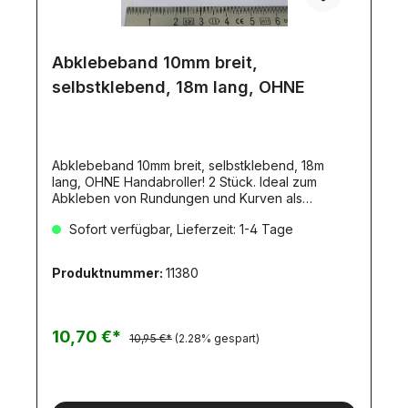
Abklebeband 10mm breit,
selbstklebend, 18m lang, OHNE
Abklebeband 10mm breit, selbstklebend, 18m
lang, OHNE Handabroller! 2 Stück. Ideal zum
Abkleben von Rundungen und Kurven als
Lackierhilfe geeignet. Säurefrei. 2 Rollen mit je
Sofort verfügbar, Lieferzeit: 1-4 Tage
18mm. Flexibles Masking Tape 10 mm BreiteDieses
säurefreie Band wurde entwickelt, um
geschwungenen Linien und konturierten
Produktnummer:
11380
Oberflächen zu folgen, ohne sich zu verkrümmen,
zu reißen oder Farbe durchzulassen.Ideal für
Modellbau, Airbrush, Kunst, Handwerk und Hobby.
Das Klebeband klebt, hält und lässt sich
10,70 €*
10,95 €*
(2.28% gespart)
rückstandslos und sauber entfernen. Präzise
Maskierung für scharfe
Farbkanten.Säurefrei.Verpackung:Zwei Rollen mit
je 18 m