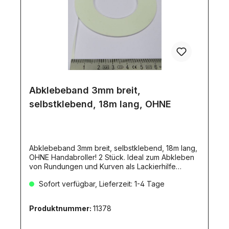
Abklebeband 3mm breit,
selbstklebend, 18m lang, OHNE
Abklebeband 3mm breit, selbstklebend, 18m lang,
OHNE Handabroller! 2 Stück. Ideal zum Abkleben
von Rundungen und Kurven als Lackierhilfe
geeignet. Säurefrei. 2 Rollen mit je 18mm. Flexibles
Sofort verfügbar, Lieferzeit: 1-4 Tage
Masking Tape 3 mm BreiteDieses säurefreie Band
wurde entwickelt, um geschwungenen Linien und
konturierten Oberflächen zu folgen, ohne sich zu
Produktnummer:
11378
verkrümmen, zu reißen oder Farbe
durchzulassen.Ideal für Modellbau, Airbrush,