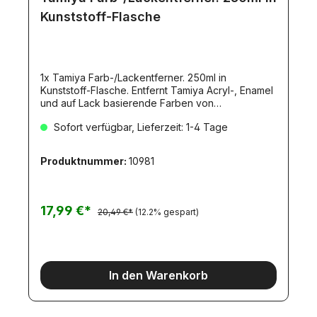
Kunststoff-Flasche
1x Tamiya Farb-/Lackentferner. 250ml in
Kunststoff-Flasche. Entfernt Tamiya Acryl-, Enamel
und auf Lack basierende Farben von
Polysterene- Kunststoffen. Signalwort
Sofort verfügbar, Lieferzeit: 1-4 Tage
AchtungGefahrenhinweise:H302+H332
Gesundheitsschädlich bei Verschlucken oder
Einatmen.H319 Verursacht schwere Augenreizung.
Produktnummer:
10981
17,99 €*
20,49 €*
(12.2% gespart)
In den Warenkorb