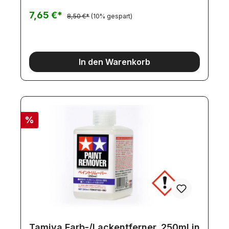
Kunst, Handwerk und Hobby. Das Klebeband
klebt, hält und lässt sich rückstandslos und sauber
7,65 €*
8,50 €*
(10% gespart)
entfernen. Präzise Maskierung für scharfe
Farbkanten.Säurefrei.Verpackung:Zwei Rollen mit
je 18 m
In den Warenkorb
%
Tamiya Farb-/Lackentferner. 250ml in