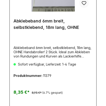
Abklebeband 6mm breit,
selbstklebend, 18m lang, OHNE
Abklebeband 6mm breit, selbstklebend, 18m lang,
OHNE Handabroller! 2 Stück. Ideal zum Abkleben
von Rundungen und Kurven als Lackierhilfe
geeignet. Säurefrei. 2 Rollen mit je 18mm. Flexibles
Sofort verfügbar, Lieferzeit: 1-4 Tage
Masking Tape 6 mm BreiteDieses säurefreie Band
wurde entwickelt, um geschwungenen Linien und
konturierten Oberflächen zu folgen, ohne sich zu
Produktnummer:
11379
verkrümmen, zu reißen oder Farbe
durchzulassen.Ideal für Modellbau, Airbrush,
Kunst, Handwerk und Hobby. Das Klebeband
klebt, hält und lässt sich rückstandslos und sauber
8,35 €*
8,95 €*
(6.7% gespart)
entfernen. Präzise Maskierung für scharfe
Farbkanten.Säurefrei.Verpackung:Zwei Rollen mit
je 18 m