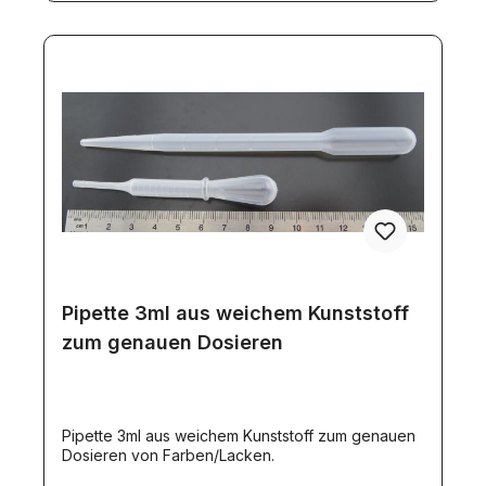
Maskierbänderideal für Lackierarbeiten im Bereich
Plastik oder RC Modellbauverhindert das
Unterlaufen der FarbePET Plasktik Covers halten
die dünnen Rollen in Form und schützen vor
Verschmutzung
Pipette 3ml aus weichem Kunststoff
zum genauen Dosieren
Pipette 3ml aus weichem Kunststoff zum genauen
Dosieren von Farben/Lacken.