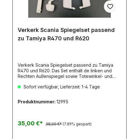
Verkerk Scania Spiegelset passend
zu Tamiya R470 und R620
Verkerk Scania Spiegelset passend zu Tamiya
R470 und R620. Das Set enthält de linken und
Rechten Außenspiegel sowie Totewinkel- und
Fußgängerspiegel. Material ABS Inkl.
Sofort verfügbar, Lieferzeit: 1-4 Tage
Bohrschablone
Produktnummer:
12995
35,00 €*
38,00 €*
(7.89% gespart)