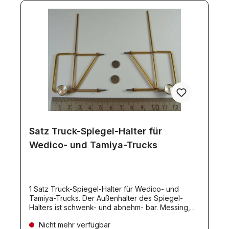
Satz Truck-Spiegel-Halter für
Wedico- und Tamiya-Trucks
1 Satz Truck-Spiegel-Halter für Wedico- und
Tamiya-Trucks. Der Außenhalter des Spiegel-
Halters ist schwenk- und abnehm- bar. Messing,
handgearbeitet. 2-Punkt-Befestigung. Ausführung
Nicht mehr verfügbar
mit nur 2 Befestigungspunkten.Zusatzspiegel mit