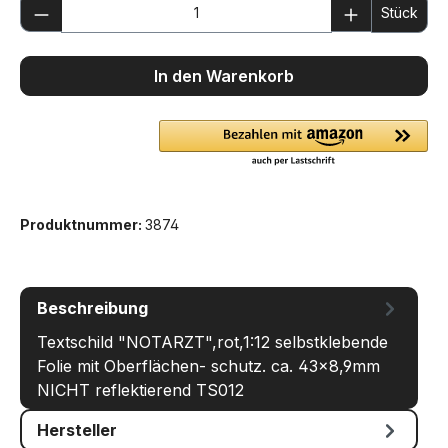
Produkt Anzahl: Gib den gewünschten We
Stück
In den Warenkorb
Produktnummer:
3874
Beschreibung
Textschild "NOTARZT",rot,1:12 selbstklebende
Folie mit Oberflächen- schutz. ca. 43x8,9mm
NICHT reflektierend TS012
Hersteller