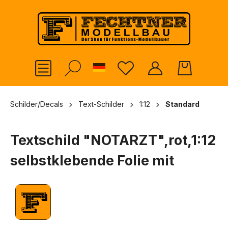
alt springen
German
Schilder/Decals
Text-Schilder
1:12
Standard
Textschild "NOTARZT",rot,1:12
selbstklebende Folie mit