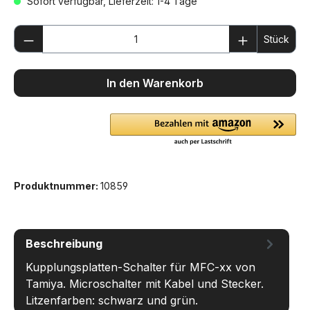
Sofort verfügbar, Lieferzeit: 1-4 Tage
Produkt Anzahl: Gib den gewünschten We
Stück
In den Warenkorb
Produktnummer:
10859
Beschreibung
Kupplungsplatten-Schalter für MFC-xx von
Tamiya. Microschalter mit Kabel und Stecker.
Litzenfarben: schwarz und grün.