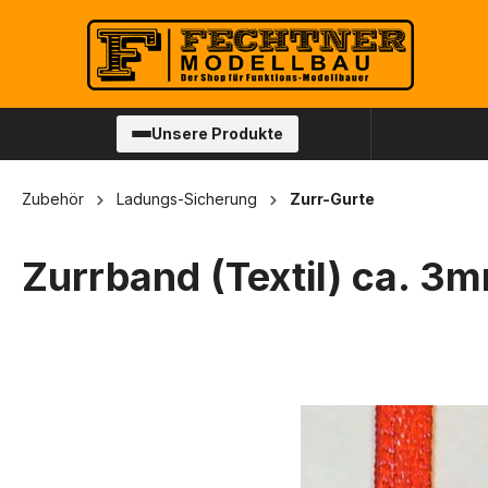
springen
Zur Hauptnavigation springen
Unsere Produkte
Zubehör
Ladungs-Sicherung
Zurr-Gurte
Zurrband (Textil) ca. 3m
Bildergalerie überspringen