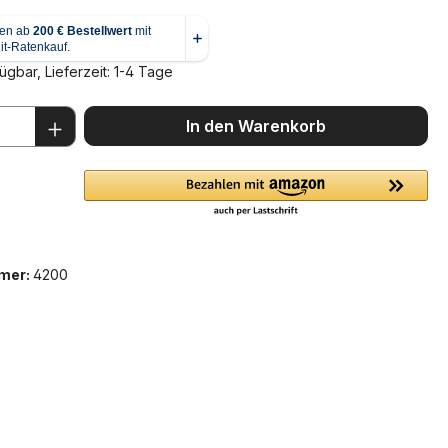
ügbar, Lieferzeit: 1-4 Tage
 Anzahl: Gib den gewünschten Wert ein 
In den Warenkorb
mer:
4200