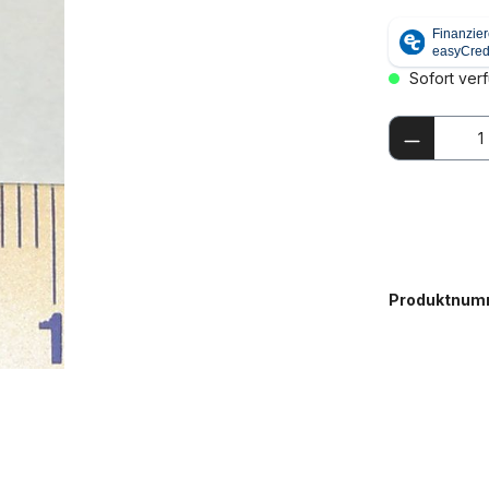
Sofort verf
Produkt
Produktnum