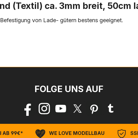
 (Textil) ca. 3mm breit, 50cm la
r Befestigung von Lade- gütern bestens geeignet.
FOLGE UNS AUF
 AB 99€*
WE LOVE MODELLBAU
SSL