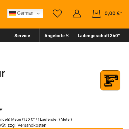
0,00 €*
German
Service
Angebote %
Ladengeschäft 360°
ur
*
ende(r) Meter
(1,20 €* / 1 Laufende(r) Meter)
MwSt. zzgl. Versandkosten