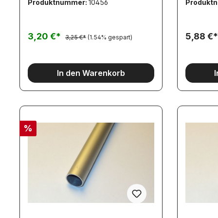
Produktnummer:
10456
Produkt
ineinander gesteckt zu werden! Die
Maßhaltigkeit dieser Artikel ist
herstellerseitig nicht geeignet, dies zu
gewährleisten.Bitte beachten sie diese
3,20 €*
5,88 €*
3,25 €*
(1.54% gespart)
bei ihrer Material-Auswahl.
In den Warenkorb
%