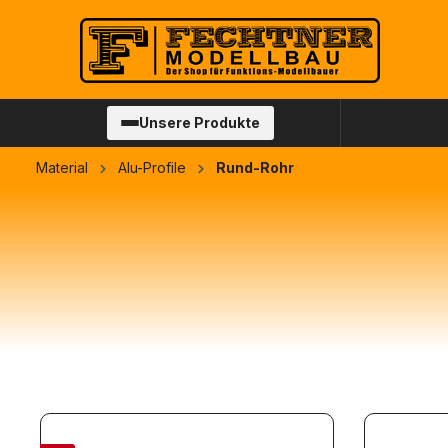
springen
Zur Hauptnavigation springen
Unsere Produkte
Material
Alu-Profile
Rund-Rohr