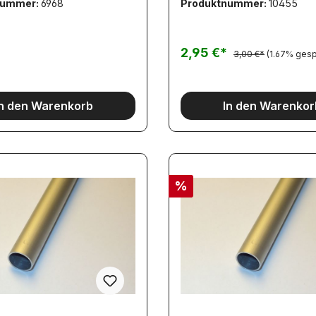
nummer:
6968
Produktnummer:
10455
ineinander gesteckt zu werden!
Maßhaltigkeit dieser Artikel is
herstellerseitig nicht geeigne
gewährleisten.Bitte beachten
2,95 €*
3,00 €*
(1.67% gesp
bei ihrer Material-Auswahl.
In den Warenkorb
In den Warenkor
%