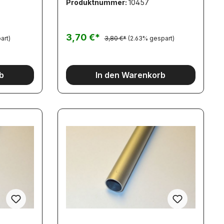
Produktnummer:
10457
 Die
Maßhaltigkeit dieser Artikel ist
t
herstellerseitig nicht geeignet, dies zu
t, dies zu
gewährleisten.Bitte beachten sie diese
 sie diese
bei ihrer Material-Auswahl.
3,70 €*
art)
3,80 €*
(2.63% gespart)
b
In den Warenkorb