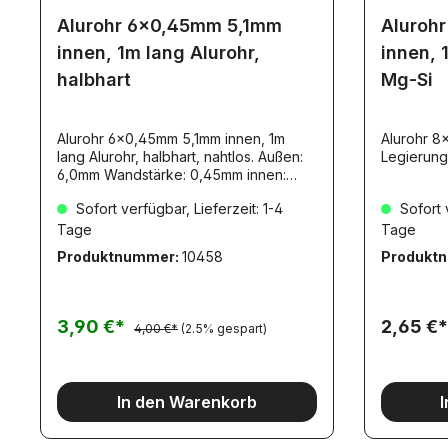
Alurohr 6x0,45mm 5,1mm
Aluroh
innen, 1m lang Alurohr,
innen, 
halbhart
Mg-Si
Alurohr 6x0,45mm 5,1mm innen, 1m
Alurohr 8
lang Alurohr, halbhart, nahtlos. Außen:
Legierung
6,0mm Wandstärke: 0,45mm innen:
5,1mm. Die Alu-Rohre mit den
Sofort verfügbar, Lieferzeit: 1-4
Sofort v
Artikelnummern:1045410455104561045
710458sind NICHT dafür geeignet,
Tage
Tage
ineinander gesteckt zu werden! Die
Produktnummer:
10458
Produkt
Maßhaltigkeit dieser Artikel ist
herstellerseitig nicht geeignet, dies zu
gewährleisten.Bitte beachten sie diese
bei ihrer Material-Auswahl.
3,90 €*
2,65 €*
4,00 €*
(2.5% gespart)
In den Warenkorb