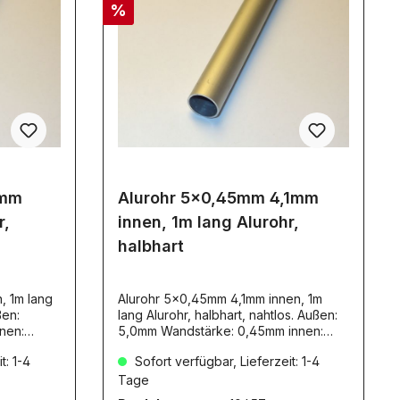
%
8mm
Alurohr 5x0,45mm 4,1mm
r,
innen, 1m lang Alurohr,
halbhart
, 1m lang
Alurohr 5x0,45mm 4,1mm innen, 1m
ßen:
lang Alurohr, halbhart, nahtlos. Außen:
nen:
5,0mm Wandstärke: 0,45mm innen:
EN
4,1mm. Die Alu-Rohre mit den
t: 1-4
Sofort verfügbar, Lieferzeit: 1-4
den
Artikelnummern:1045410455104561045
104561045
710458sind NICHT dafür geeignet,
Tage
ignet,
ineinander gesteckt zu werden! Die