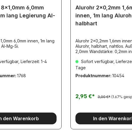
r 8x1,0mm 6,0mm
Alurohr 2x0,2mm 1,
1m lang Legierung Al-
innen, 1m lang Aluroh
halbhart
x1,0mm 6,0mm innen, 1m lang
Alurohr 2x0,2mm 1,6mm innen
 Al-Mg-Si.
Alurohr, halbhart, nahtlos. Au
2,0mm Wandstärke: 0,2mm in
1,6mm. Die Alu-Rohre mit den
erfügbar, Lieferzeit: 1-4
Sofort verfügbar, Lieferzei
Artikelnummern:1045410455
710458sind NICHT dafür gee
Tage
ineinander gesteckt zu werden!
nummer:
1768
Produktnummer:
10454
Maßhaltigkeit dieser Artikel is
herstellerseitig nicht geeigne
gewährleisten.Bitte beachten
bei ihrer Material-Auswahl.
2,95 €*
3,00 €*
(1.67% gesp
In den Warenkorb
In den Warenkor