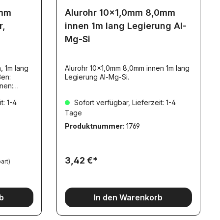
6mm
Alurohr 10x1,0mm 8,0mm
r,
innen 1m lang Legierung Al-
Mg-Si
, 1m lang
Alurohr 10x1,0mm 8,0mm innen 1m lang
ßen:
Legierung Al-Mg-Si.
nen:
t: 1-4
Sofort verfügbar, Lieferzeit: 1-4
104561045
ignet,
Tage
 Die
Produktnummer:
1769
t
t, dies zu
 sie diese
3,42 €*
art)
b
In den Warenkorb