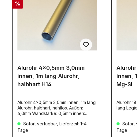
%
Alurohr 4x0,5mm 3,0mm
Aluroh
innen, 1m lang Alurohr,
innen, 
halbhart H14
Mg-Si
Alurohr 4x0,5mm 3,0mm innen, 1m lang
Alurohr 1
Alurohr, halbhart, nahtlos. Außen:
lang L
4,0mm Wandstärke: 0,5mm innen:
3,0mm. Material AL99,5 H14 EN
Sofort verfügbar, Lieferzeit: 1-4
Sofort v
AW1050A. Die Alu-Rohre mit den
Artikelnummern:1045410455104561045
Tage
Tage
710458sind NICHT dafür geeignet,