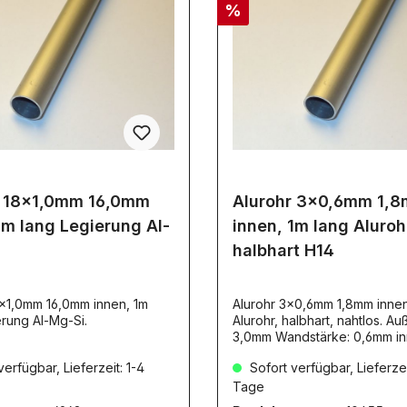
%
r 18x1,0mm 16,0mm
Alurohr 3x0,6mm 1,
1m lang Legierung Al-
innen, 1m lang Aluroh
halbhart H14
8x1,0mm 16,0mm innen, 1m
Alurohr 3x0,6mm 1,8mm innen
egierung Al-Mg-Si.
Alurohr, halbhart, nahtlos. Au
3,0mm Wandstärke: 0,6mm in
1,8mm. Material: AL 99,5 H14 
erfügbar, Lieferzeit: 1-4
Sofort verfügbar, Lieferzei
AW1050A. Die Alu-Rohre mit 
Artikelnummern:1045410455
Tage
710458sind NICHT dafür gee