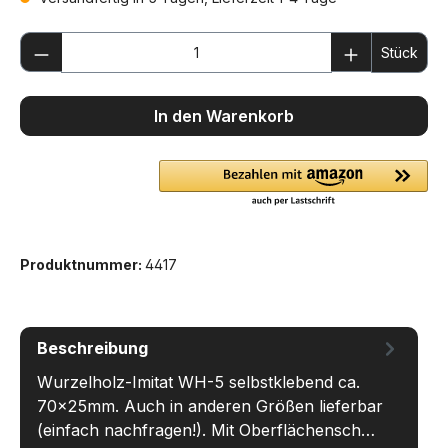
Produkt Anzahl: Gib den gewünschten We
Stück
In den Warenkorb
Produktnummer:
4417
Beschreibung
Wurzelholz-Imitat WH-5 selbstklebend ca.
70x25mm. Auch in anderen Größen lieferbar
(einfach nachfragen!). Mit Oberflächensch…