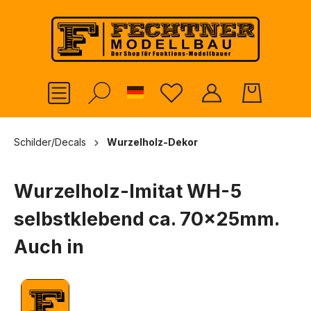
alt springen
German
Schilder/Decals
Wurzelholz-Dekor
Wurzelholz-Imitat WH-5
selbstklebend ca. 70x25mm.
Auch in