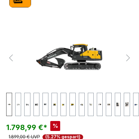
Bildergalerie überspringen
%
1.798,99 €*
1.899,00 € UVP
(5.27% gespart)