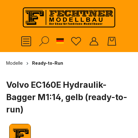
alt springen
German
Modelle
Ready-to-Run
Volvo EC160E Hydraulik-
Bagger M1:14, gelb (ready-to-
run)