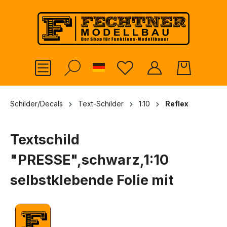
alt springen
German
Schilder/Decals
Text-Schilder
1:10
Reflex
Textschild
"PRESSE",schwarz,1:10
selbstklebende Folie mit