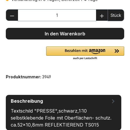
Produkt Anzahl: Gib den gewünschten We
Stück
In den Warenkorb
Produktnummer:
3949
Beschreibung
Textschild "PRESSE",schwarz,1:10
selbstklebende Folie mit Oberflächen- schutz.
ca.52x10,8mm REFLEKTIEREND TS015