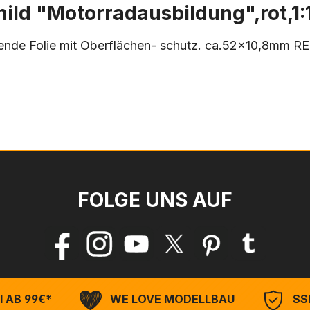
ild "Motorradausbildung",rot,1:
lebende Folie mit Oberflächen- schutz. ca.52x10,8m
FOLGE UNS AUF
 AB 99€*
WE LOVE MODELLBAU
SSL