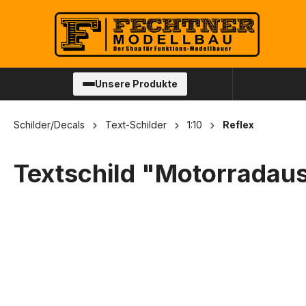
springen
Zur Hauptnavigation springen
Unsere Produkte
Schilder/Decals
Text-Schilder
1:10
Reflex
Textschild "Motorradaus
Bildergalerie überspringen