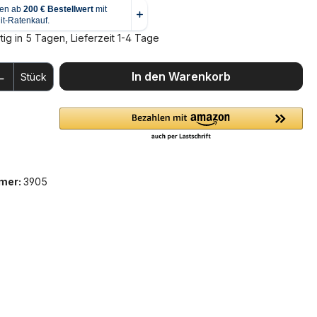
ig in 5 Tagen, Lieferzeit 1-4 Tage
 Anzahl: Gib den gewünschten Wert ein 
In den Warenkorb
Stück
mer:
3905