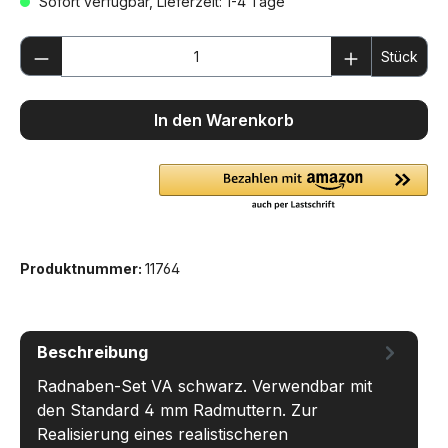
Sofort verfügbar, Lieferzeit: 1-4 Tage
Produkt Anzahl: Gib den gewünschten We
Stück
In den Warenkorb
Produktnummer:
11764
Beschreibung
Radnaben-Set VA schwarz. Verwendbar mit
den Standard 4 mm Radmuttern. Zur
Realisierung eines realistischeren