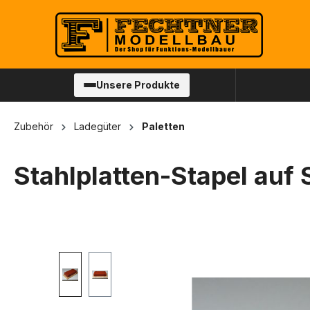
springen
Zur Hauptnavigation springen
Unsere Produkte
Zubehör
Ladegüter
Paletten
Stahlplatten-Stapel auf 
Bildergalerie überspringen